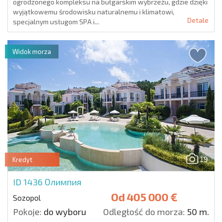
ogrodzonego kompleksu na bułgarskim wybrzeżu, gdzie dzięki
wyjątkowemu środowisku naturalnemu i klimatowi,
Detale
specjalnym usługom SPA i...
Widok morza
19
Kredyt
ID 1436
Олимпия
Od
405 000 €
Sozopol
Pokoje:
do wyboru
Odległość do morza:
50 m.