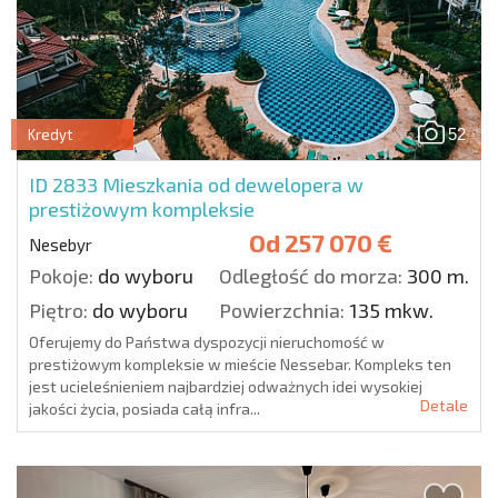
52
Kredyt
ID 2833
Mieszkania od dewelopera w
prestiżowym kompleksie
Od
257 070 €
Nesebyr
Pokoje:
do wyboru
Odległość do morza:
300 m.
Piętro:
do wyboru
Powierzchnia:
135 mkw.
Oferujemy do Państwa dyspozycji nieruchomość w
prestiżowym kompleksie w mieście Nessebar. Kompleks ten
jest ucieleśnieniem najbardziej odważnych idei wysokiej
Detale
jakości życia, posiada całą infra...