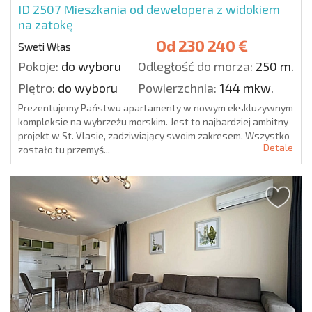
ID 2507
Mieszkania od dewelopera z widokiem
na zatokę
Od
230 240 €
Sweti Włas
Pokoje:
do wyboru
Odległość do morza:
250 m.
Piętro:
do wyboru
Powierzchnia:
144 mkw.
Prezentujemy Państwu apartamenty w nowym ekskluzywnym
kompleksie na wybrzeżu morskim. Jest to najbardziej ambitny
projekt w St. Vlasie, zadziwiający swoim zakresem. Wszystko
Detale
zostało tu przemyś...