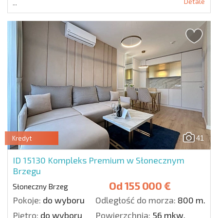
Detale
...
41
Kredyt
ID 15130
Kompleks Premium w Słonecznym
Brzegu
Od
155 000 €
Słoneczny Brzeg
Pokoje:
do wyboru
Odległość do morza:
800 m.
Piętro:
do wyboru
Powierzchnia:
56 mkw.