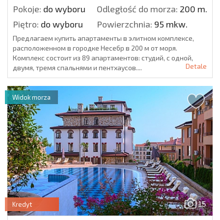
Pokoje:
do wyboru
Odległość do morza:
200 m.
Piętro:
do wyboru
Powierzchnia:
95 mkw.
Предлагаем купить апартаменты в элитном комплексе,
расположенном в городке Несебр в 200 м от моря.
Комплекс состоит из 89 апартаментов: студий, с одной,
Detale
двумя, тремя спальнями и пентхаусов....
Widok morza
15
Kredyt