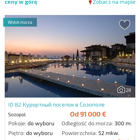
ceny w górę
Zobacz na mapie
Widok morza
28
ID 82
Курортный поселок в Созополе
Od
91 000 €
Sozopol
Pokoje:
do wyboru
Odległość do morza:
300 m.
Piętro:
do wyboru
Powierzchnia:
52 mkw.