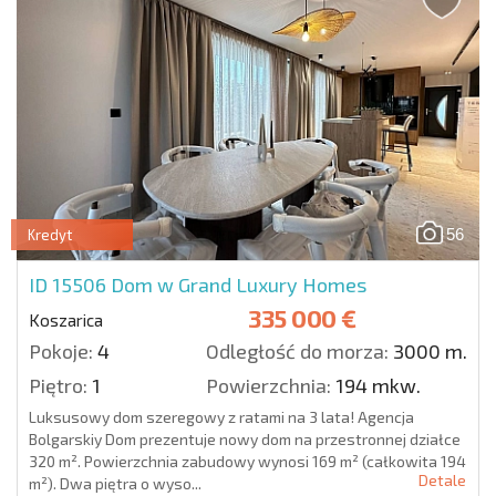
56
Kredyt
ID 15506
Dom w Grand Luxury Homes
335 000 €
Koszarica
Pokoje:
4
Odległość do morza:
3000 m.
Piętro:
1
Powierzchnia:
194 mkw.
Luksusowy dom szeregowy z ratami na 3 lata! Agencja
Bolgarskiy Dom prezentuje nowy dom na przestronnej działce
320 m². Powierzchnia zabudowy wynosi 169 m² (całkowita 194
Detale
m²). Dwa piętra o wyso...