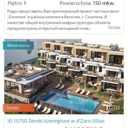
Piętro:
1
Powierzchnia:
150 mkw.
Рады представить Вам оригинальный проект частных вилл
„Олимпия” в районе кемпинга Веселие, г. Созополь. В
качестве общей внутренней инфраструктуры объекта
Detale
предусмотрены открытый каскадный плав...
Widok morza
12
Kredyt
ID 15750
Domki szeregowe w d'Zaro Villas