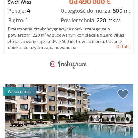
Od
490 000 €
Sweti Włas
Pokoje:
4
Odległość do morza:
500 m.
Piętro:
1
Powierzchnia:
220 mkw.
Przestronne, trzykondygnacyjne domki szeregowe o
powierzchni 220 m² w budowanym kompleksie d'Zaro Villas
zlokalizowane są zaledwie 500 metrów od morza. Oddanie
Detale
obiektu do użytku zaplanowano na...
NOWA ROZSZERZONA SIATKA POŁĄCZEŃ LOTNICZYCH
KOSZTY PRZY ZAKUPIE NIERUCHOMOŚCI
ROCZNE KOSZTY UTRZYMANIA NIERUCHOMOŚCI
Widok morza