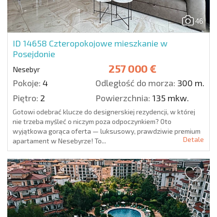
46
ID 14658
Czteropokojowe mieszkanie w
Posejdonie
257 000 €
Nesebyr
Pokoje:
4
Odległość do morza:
300 m.
Piętro:
2
Powierzchnia:
135 mkw.
Gotowi odebrać klucze do designerskiej rezydencji, w której
nie trzeba myśleć o niczym poza odpoczynkiem? Oto
wyjątkowa gorąca oferta — luksusowy, prawdziwie premium
Detale
apartament w Nesebyrze! To...