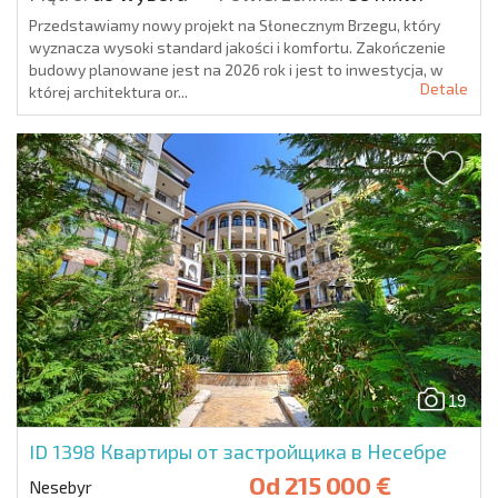
Przedstawiamy nowy projekt na Słonecznym Brzegu, który
wyznacza wysoki standard jakości i komfortu. Zakończenie
budowy planowane jest na 2026 rok i jest to inwestycja, w
Detale
której architektura or...
19
ID 1398
Квартиры от застройщика в Несебре
Od
215 000 €
Nesebyr