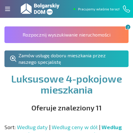
Pracujemy właśnie teraz!
2
Rozpocznij wyszukiwanie nieruchomości
Zamów usługę doboru mieszkania przez
naszego specjalistę
Luksusowe 4-pokojowe
mieszkania
Oferuje znaleziony 11
Sort:
Według daty
|
Według ceny w dół
|
Według