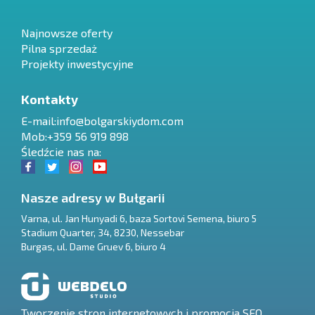
Najnowsze oferty
Pilna sprzedaż
Projekty inwestycyjne
Kontakty
E-mail:
info@bolgarskiydom.com
Mob:+359 56 919 898
Śledźcie nas na:
Nasze adresy w Bułgarii
Varna
,
ul. Jan Hunyadi 6, baza Sortovi Semena, biuro 5
Stadium Quarter, 34
,
8230
,
Nessebar
RU
Burgas
,
ul. Dame Gruev 6, biuro 4
€
EN
$
UA
Tworzenie stron internetowych i promocja SEO