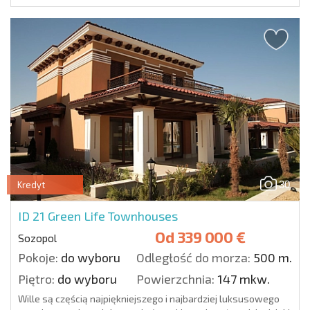
30
Kredyt
ID 21
Green Life Townhouses
Od
339 000 €
Sozopol
Pokoje:
do wyboru
Odległość do morza:
500 m.
Piętro:
do wyboru
Powierzchnia:
147 mkw.
Wille są częścią najpiękniejszego i najbardziej luksusowego