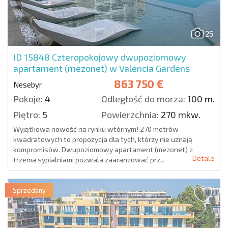
25
ID 15848
Czteropokojowy dwupoziomowy
apartament (mezonet) w Valencia Gardens
863 750 €
Nesebyr
Pokoje:
4
Odległość do morza:
100 m.
Piętro:
5
Powierzchnia:
270 mkw.
Wyjątkowa nowość na rynku wtórnym! 270 metrów
kwadratowych to propozycja dla tych, którzy nie uznają
kompromisów. Dwupoziomowy apartament (mezonet) z
Detale
trzema sypialniami pozwala zaaranżować prz...
Sprzedany