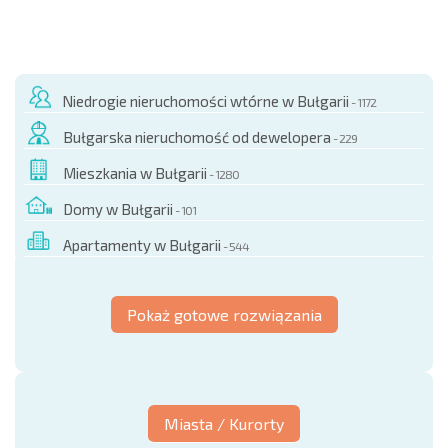
NOWA ROZSZERZONA SIATKA POŁĄCZEŃ LOTNICZYCH
KOSZTY PRZY ZAKUPIE NIERUCHOMOŚCI
ROCZNE KOSZTY UTRZYMANIA NIERUCHOMOŚCI
Niedrogie nieruchomości wtórne w Bułgarii
- 1172
Bułgarska nieruchomość od dewelopera
- 229
Mieszkania w Bułgarii
- 1280
Domy w Bułgarii
- 101
Apartamenty w Bułgarii
- 544
Pokaż gotowe rozwiązania
Miasta / Kurorty