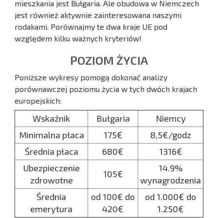
mieszkania jest Bułgaria. Ale obudowa w Niemczech
jest również aktywnie zainteresowana naszymi
rodakami. Porównajmy te dwa kraje UE pod
względem kilku ważnych kryteriów!
POZIOM ŻYCIA
Poniższe wykresy pomogą dokonać analizy
porównawczej poziomu życia w tych dwóch krajach
europejskich:
Wskaźnik
Bułgaria
Niemcy
Minimalna płaca
175€
8,5€/godz
Średnia płaca
680€
1316€
Ubezpieczenie
14.9%
105€
zdrowotne
wynagrodzenia
Średnia
od 100€ do
od 1.000€ do
emerytura
420€
1.250€