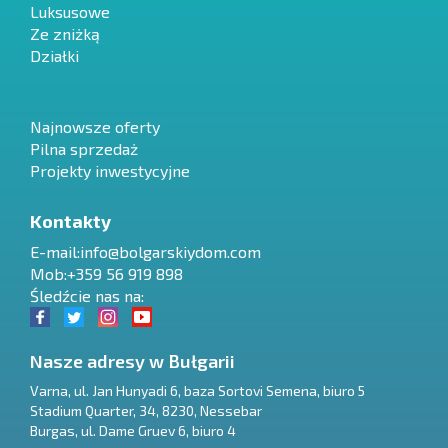
Luksusowe
Ze zniżką
Działki
Najnowsze oferty
Pilna sprzedaż
Projekty inwestycyjne
Kontakty
E-mail:
info@bolgarskiydom.com
Mob:+359 56 919 898
Śledźcie nas na:
Nasze adresy w Bułgarii
Varna
,
ul. Jan Hunyadi 6, baza Sortovi Semena, biuro 5
Stadium Quarter, 34
,
8230
,
Nessebar
RU
Burgas
,
ul. Dame Gruev 6, biuro 4