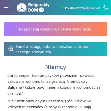
Pracujemy właśnie teraz!
Rozpocznij wyszukiwanie nieruchomości
Zamów usługę doboru mieszkania przez
naszego specjalistę
N
i
e
m
c
y
Coraz więcej Europejczyków poważnie rozważa
zakup nieruchomości za granicą. Niemcy czy
Bułgaria? Gdzie powinienem kupić nieruchomość za
granicą?
Niekwestionowanym liderem wśród krajów, w
których mieszkańcy Europy Wschodniej kupują