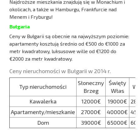
Najdroższe mieszkania znajdują się w Monachium i
okolicach, a także w Hamburgu, Frankfurcie nad
Menem i Fryburgu!
Bułgaria
Ceny w Bułgarii są obecnie na najwyższym poziomie:
apartamenty kosztują średnio od €500 do €1000 za
metr kwadratowy, luksusowe wille od €1200 do
€2000 za metr kwadratowy.
Ceny nieruchomości w Bułgarii w 2014 r.
Słoneczny
Święty
Typ nieruchomości
Wa
Brzeg
Włas
Kawalerka
12000€
19000€
28
Apartamenty/mieszkanie
27000€
40000€
45
Dom
39000€
65000€
60