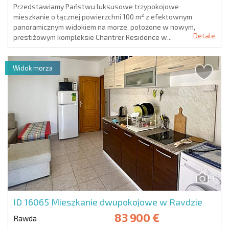
Przedstawiamy Państwu luksusowe trzypokojowe
mieszkanie o łącznej powierzchni 100 m² z efektownym
panoramicznym widokiem na morze, położone w nowym,
Detale
prestiżowym kompleksie Chantrer Residence w...
Widok morza
9
ID 16065
Mieszkanie dwupokojowe w Ravdzie
83 900 €
Rawda