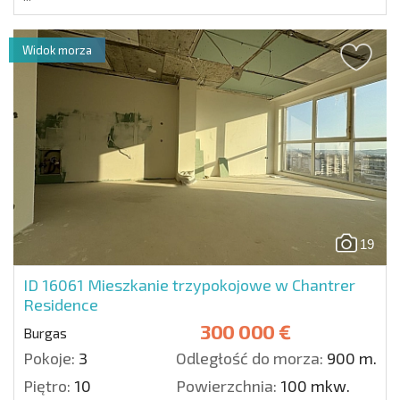
Widok morza
19
ID 16061
Mieszkanie trzypokojowe w Chantrer
Residence
300 000 €
Burgas
Pokoje:
3
Odległość do morza:
900 m.
Piętro:
10
Powierzchnia:
100 mkw.