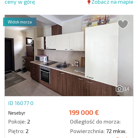
ceny w górę
Zobacz na mapie
Widok morza
14
ID 16077
0
199 000 €
Nesebyr
Pokoje:
2
Odległość do morza:
Piętro:
2
Powierzchnia:
72 mkw.