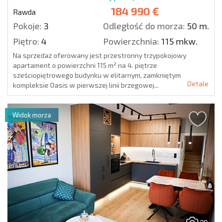
184 990 €
Rawda
Pokoje:
3
Odległość do morza:
50 m.
Piętro:
4
Powierzchnia:
115 mkw.
Na sprzedaż oferowany jest przestronny trzypokojowy
apartament o powierzchni 115 m² na 4. piętrze
sześciopiętrowego budynku w elitarnym, zamkniętym
Detale
kompleksie Oasis w pierwszej linii brzegowej...
Widok morza