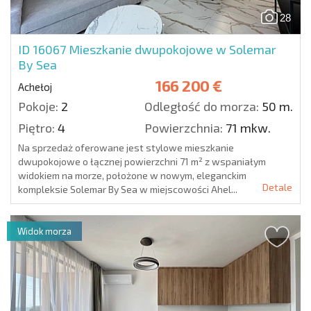
28
ID 16067
Mieszkanie dwupokojowe w Solemar
By Sea
166 200 €
Achełoj
Pokoje:
2
Odległość do morza:
50 m.
Piętro:
4
Powierzchnia:
71 mkw.
Na sprzedaż oferowane jest stylowe mieszkanie
dwupokojowe o łącznej powierzchni 71 m² z wspaniałym
widokiem na morze, położone w nowym, eleganckim
Detale
kompleksie Solemar By Sea w miejscowości Ahel...
Widok morza