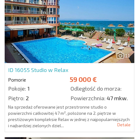
11
ID 16055
Studio w Relax
59 000 €
Pomorie
Pokoje:
1
Odległość do morza:
Piętro:
2
Powierzchnia:
47 mkw.
Na sprzedaż oferowane jest przestronne studio o
powierzchni całkowitej 47 m², położone na 2. piętrze w
prestiżowym kompleksie Relax w jednej z najpopularniejszych
Detale
i najbardziej zielonych dziel...