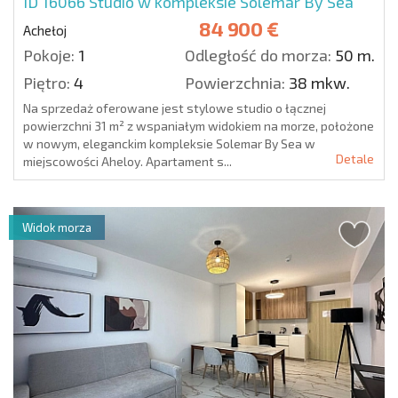
ID 16066
Studio w kompleksie Solemar By Sea
84 900 €
Achełoj
Pokoje:
1
Odległość do morza:
50 m.
Piętro:
4
Powierzchnia:
38 mkw.
Na sprzedaż oferowane jest stylowe studio o łącznej
powierzchni 31 m² z wspaniałym widokiem na morze, położone
w nowym, eleganckim kompleksie Solemar By Sea w
Detale
miejscowości Aheloy. Apartament s...
Widok morza