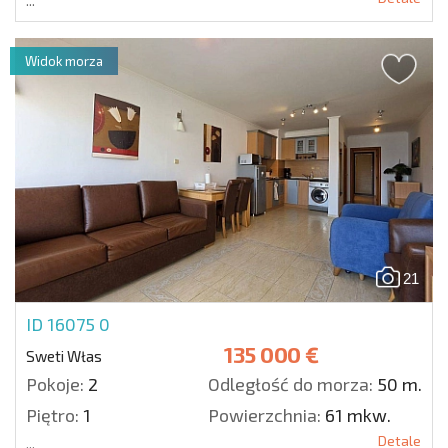
...
Widok morza
21
ID 16075
0
135 000 €
Sweti Włas
Pokoje:
2
Odległość do morza:
50 m.
Piętro:
1
Powierzchnia:
61 mkw.
Detale
...