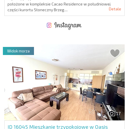
położone w kompleksie Cacao Residence w południowej
Detale
części kurortu Słoneczny Brzeg....
NOWA ROZSZERZONA SIATKA POŁĄCZEŃ LOTNICZYCH
KOSZTY PRZY ZAKUPIE NIERUCHOMOŚCI
ROCZNE KOSZTY UTRZYMANIA NIERUCHOMOŚCI
Widok morza
17
ID 16045
Mieszkanie trzypokojowe w Oasis