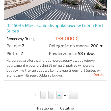
14
ID 16035
Mieszkanie dwupokojowe w Green Fort
Suites
133 000 €
Słoneczny Brzeg
Pokoje:
2
Odległość do morza:
200 m.
Piętro:
2
Powierzchnia:
58 mkw.
Na sprzedaż oferowany jest nowoczesny dwupokojowy
apartament o powierzchni 58 m² na 2. piętrze w nowym,
będącym w trakcie budowy kompleksie Green Fort Suites w
Detale
Słonecznym Brzegu. Oddanie budyn...
...
1
2
3
4
135
Następna
Ostatnia