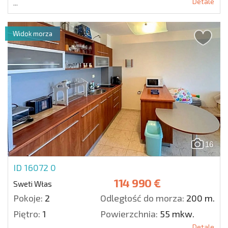
Detale
...
Widok morza
16
ID 16072
0
114 990 €
Sweti Włas
Pokoje:
2
Odległość do morza:
200 m.
Piętro:
1
Powierzchnia:
55 mkw.
Detale