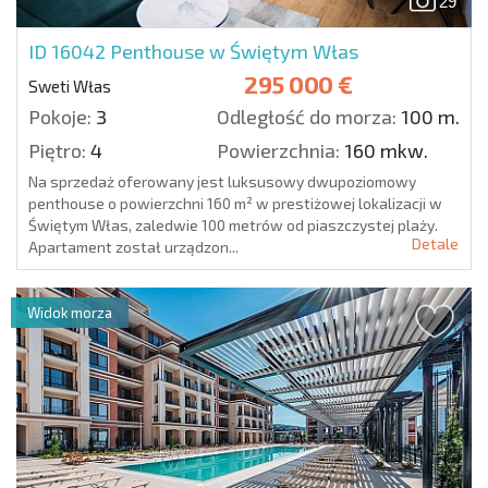
29
ID 16042
Penthouse w Świętym Włas
295 000 €
Sweti Włas
Pokoje:
3
Odległość do morza:
100 m.
Piętro:
4
Powierzchnia:
160 mkw.
Na sprzedaż oferowany jest luksusowy dwupoziomowy
penthouse o powierzchni 160 m² w prestiżowej lokalizacji w
Świętym Włas, zaledwie 100 metrów od piaszczystej plaży.
Detale
Apartament został urządzon...
Widok morza