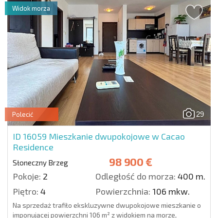
Widok morza
29
Polecić
ID 16059
Mieszkanie dwupokojowe w Cacao
Residence
98 900 €
Słoneczny Brzeg
Pokoje:
2
Odległość do morza:
400 m.
Piętro:
4
Powierzchnia:
106 mkw.
Na sprzedaż trafiło ekskluzywne dwupokojowe mieszkanie o
imponującej powierzchni 106 m² z widokiem na morze,