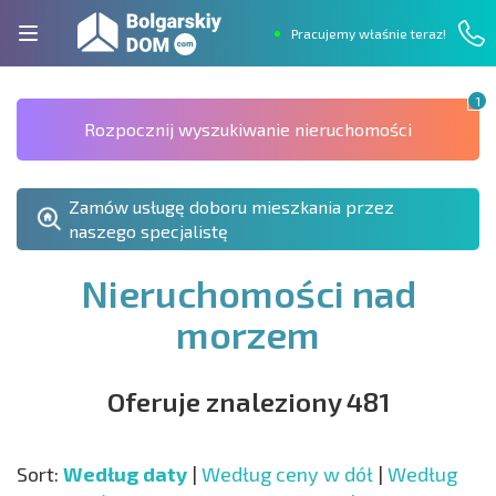
Pracujemy właśnie teraz!
1
Rozpocznij wyszukiwanie nieruchomości
Zamów usługę doboru mieszkania przez
naszego specjalistę
Nieruchomości nad
morzem
Oferuje znaleziony 481
Sort:
Według daty
|
Według ceny w dół
|
Według