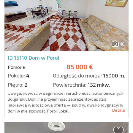
40
ID 15110
Dom w Poroi
85 000 €
Pomorie
Pokoje:
4
Odległość do morza:
15000 m.
Piętro:
2
Powierzchnia:
132 mkw.
Uwaga, nowość w segmencie nieruchomości autonomicznych!
Bolgarskiy Dom ma przyjemność zaprezentować dziś
naprawdę wartościową ofertę — solidny, dwukondygnacyjny
Detale
dom w miejscowości Poroi. Lokal...