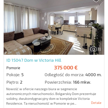
31
ID 15047
Dom w Victoria Hill
375 000 €
Pomorie
Pokoje:
5
Odległość do morza:
4000 m.
Piętro:
2
Powierzchnia:
166 mkw.
Nowość w ofercie naszego biura w segmencie
autonomicznych nieruchomości. Bolgarskiy Dom prezentuje
solidny, dwukondygnacyjny dom w kompleksie Victoria
Detale
Residence. Ta nieruchomość w Pomorie w pe...