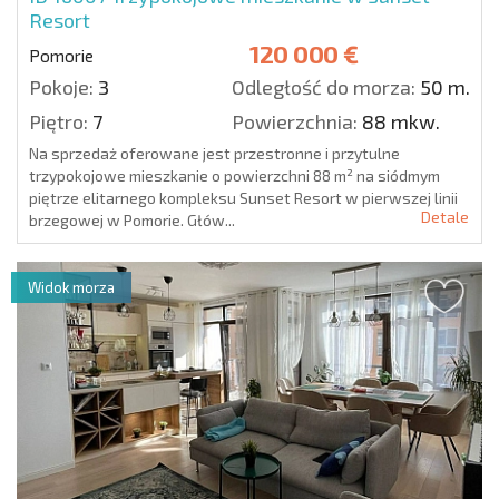
Resort
120 000 €
Pomorie
Pokoje:
3
Odległość do morza:
50 m.
Piętro:
7
Powierzchnia:
88 mkw.
Na sprzedaż oferowane jest przestronne i przytulne
trzypokojowe mieszkanie o powierzchni 88 m² na siódmym
piętrze elitarnego kompleksu Sunset Resort w pierwszej linii
Detale
brzegowej w Pomorie. Głów...
Widok morza