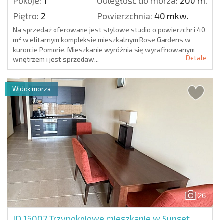
Pokoje:
1
Odległość do morza:
200 m.
Piętro:
2
Powierzchnia:
40 mkw.
Na sprzedaż oferowane jest stylowe studio o powierzchni 40
m² w elitarnym kompleksie mieszkalnym Rose Gardens w
kurorcie Pomorie. Mieszkanie wyróżnia się wyrafinowanym
Detale
wnętrzem i jest sprzedaw...
Widok morza
26
ID 16007
Trzypokojowe mieszkanie w Sunset