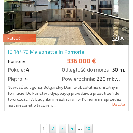
36
Polecić
ID 14479
Maisonette In Pomorie
336 000 €
Pomorie
Pokoje:
4
Odległość do morza:
50 m.
Piętro:
4
Powierzchnia:
220 mkw.
Nowość od agencji Bolgarskiy Dom w absolutnie unikalnym
formacie! Do Państwa dyspozycji prawdziwa przestrzeń do
twórczości! W budynku mieszkalnym w Pomorie na sprzedaż
Detale
jest mezonet o łącznej p...
...
1
2
3
4
10