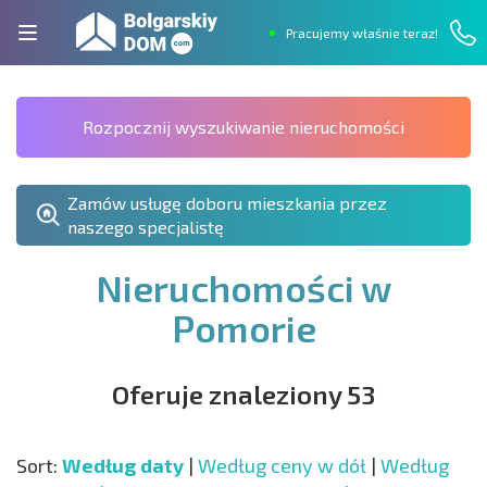
Pracujemy właśnie teraz!
Rozpocznij wyszukiwanie nieruchomości
Zamów usługę doboru mieszkania przez
naszego specjalistę
Nieruchomości w
Pomorie
Oferuje znaleziony 53
Sort:
Według daty
|
Według ceny w dół
|
Według