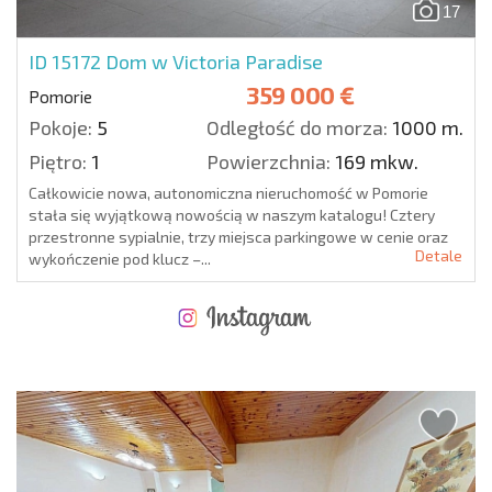
17
ID 15172
Dom w Victoria Paradise
359 000 €
Pomorie
Pokoje:
5
Odległość do morza:
1000 m.
Piętro:
1
Powierzchnia:
169 mkw.
Całkowicie nowa, autonomiczna nieruchomość w Pomorie
stała się wyjątkową nowością w naszym katalogu! Cztery
przestronne sypialnie, trzy miejsca parkingowe w cenie oraz
Detale
wykończenie pod klucz –...
NOWA ROZSZERZONA SIATKA POŁĄCZEŃ LOTNICZYCH
KOSZTY PRZY ZAKUPIE NIERUCHOMOŚCI
ROCZNE KOSZTY UTRZYMANIA NIERUCHOMOŚCI