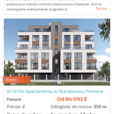
położony w samym centrum miejscowości Kamenar. Jest to
Detale
rozwiązanie maksymalnie wygodne d...
5
Kredyt
ID 14754
Apartamenty w Skarabeuszu Pomorie
Od
84 093 €
Pomorie
Pokoje:
2
Odległość do morza:
350 m.