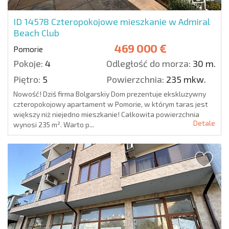
ID 14578
Czteropokojowe mieszkanie w Admiral
Beach Club
469 000 €
Pomorie
Pokoje:
4
Odległość do morza:
30 m.
Piętro:
5
Powierzchnia:
235 mkw.
Nowość! Dziś firma Bolgarskiy Dom prezentuje ekskluzywny
czteropokojowy apartament w Pomorie, w którym taras jest
większy niż niejedno mieszkanie! Całkowita powierzchnia
Detale
wynosi 235 m². Warto p...