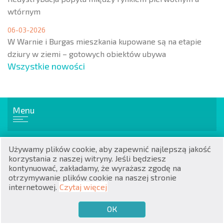
wtórnym
06-03-2026
W Warnie i Burgas mieszkania kupowane są na etapie
dziury w ziemi – gotowych obiektów ubywa
Wszystkie nowości
RU
€
EN
Menu
$
UA
₽
PL
Popularne nieruchomości
Używamy plików cookie, aby zapewnić najlepszą jakość
korzystania z naszej witryny. Jeśli będziesz
₴
DE
Mieszkania
kontynuować, zakładamy, że wyrażasz zgodę na
Apartamenty
otrzymywanie plików cookie na naszej stronie
zł
BG
Domy / wille
internetowej.
Czytaj więcej
ОК
€
CHCĘ SPRZEDAĆ
CHCĘ KUPIĆ
PL
Domy na wsi / w mieście