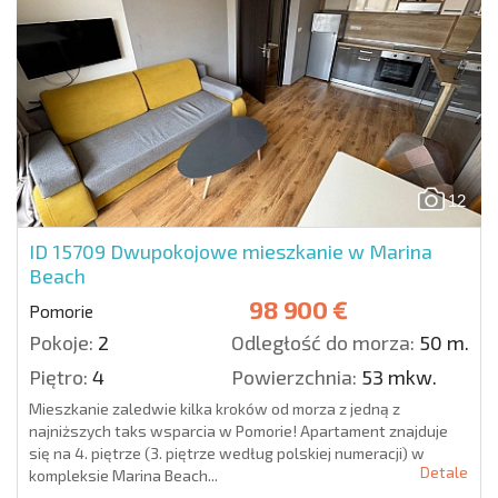
12
ID 15709
Dwupokojowe mieszkanie w Marina
Beach
98 900 €
Pomorie
Pokoje:
2
Odległość do morza:
50 m.
Piętro:
4
Powierzchnia:
53 mkw.
Mieszkanie zaledwie kilka kroków od morza z jedną z
najniższych taks wsparcia w Pomorie! Apartament znajduje
się na 4. piętrze (3. piętrze według polskiej numeracji) w
Detale
kompleksie Marina Beach...