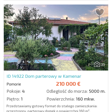
39
ID 14922
Dom parterowy w Kamenar
210 000 €
Pomorie
Pokoje:
4
Odległość do morza:
5000 m.
Piętro:
1
Powierzchnia:
160 mkw.
Przedstawiamy gotowy format do stałego zamieszkania:
przestronny, parterowy domek o powierzchni 160 m²,