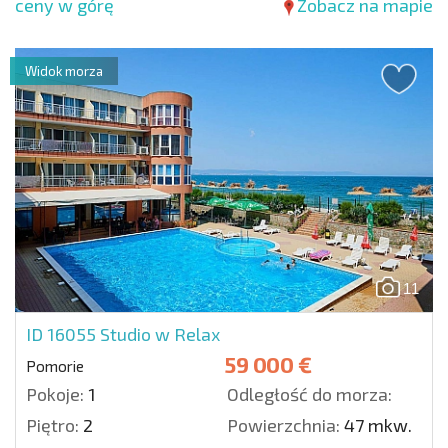
ceny w górę
Zobacz na mapie
Widok morza
11
ID 16055
Studio w Relax
59 000 €
Pomorie
Pokoje:
1
Odległość do morza:
Piętro:
2
Powierzchnia:
47 mkw.