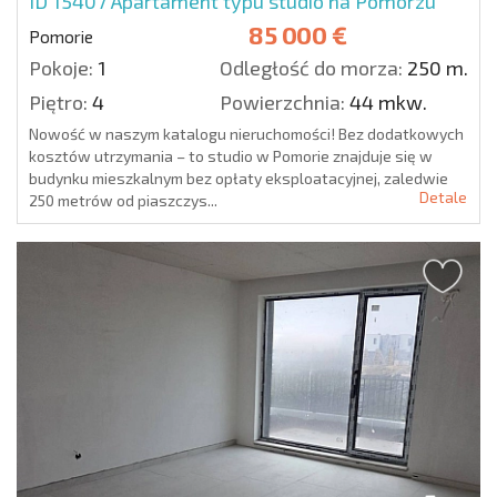
ID 15407
Apartament typu studio na Pomorzu
85 000 €
Pomorie
Pokoje:
1
Odległość do morza:
250 m.
Piętro:
4
Powierzchnia:
44 mkw.
Nowość w naszym katalogu nieruchomości! Bez dodatkowych
kosztów utrzymania – to studio w Pomorie znajduje się w
budynku mieszkalnym bez opłaty eksploatacyjnej, zaledwie
Detale
250 metrów od piaszczys...