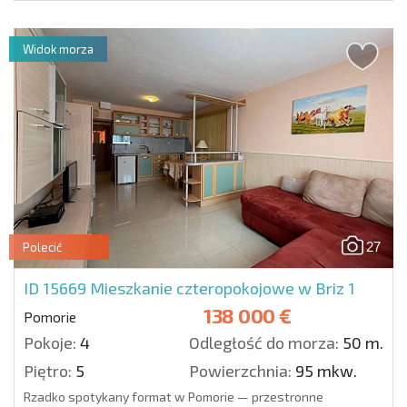
Widok morza
27
Polecić
ID 15669
Mieszkanie czteropokojowe w Briz 1
138 000 €
Pomorie
Pokoje:
4
Odległość do morza:
50 m.
Piętro:
5
Powierzchnia:
95 mkw.
Rzadko spotykany format w Pomorie — przestronne