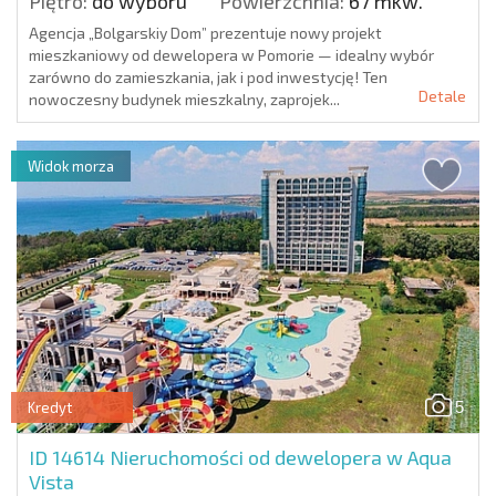
Piętro:
do wyboru
Powierzchnia:
67 mkw.
Agencja „Bolgarskiy Dom” prezentuje nowy projekt
mieszkaniowy od dewelopera w Pomorie — idealny wybór
zarówno do zamieszkania, jak i pod inwestycję! Ten
Detale
nowoczesny budynek mieszkalny, zaprojek...
Widok morza
5
Kredyt
ID 14614
Nieruchomości od dewelopera w Aqua
Vista