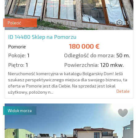
15
Polecić
ID 14480
Sklep na Pomorzu
180 000 €
Pomorie
Pokoje:
1
Odległość do morza:
50 m.
Piętro:
1
Powierzchnia:
120 mkw.
Nieruchomość komercyjna w katalogu Bolgarskiy Dom! Jeśli
szukasz perspektywicznego miejsca dla swojego biznesu, ta
oferta w Pomorie jest dla Ciebie. Na sprzedaż jest lokal
Detale
użytkowy, położony n...
Widok morza