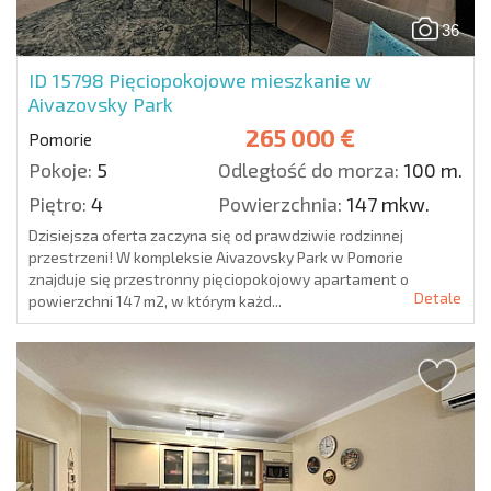
36
ID 15798
Pięciopokojowe mieszkanie w
Aivazovsky Park
265 000 €
Pomorie
Pokoje:
5
Odległość do morza:
100 m.
Piętro:
4
Powierzchnia:
147 mkw.
Dzisiejsza oferta zaczyna się od prawdziwie rodzinnej
przestrzeni! W kompleksie Aivazovsky Park w Pomorie
znajduje się przestronny pięciopokojowy apartament o
Detale
powierzchni 147 m2, w którym każd...