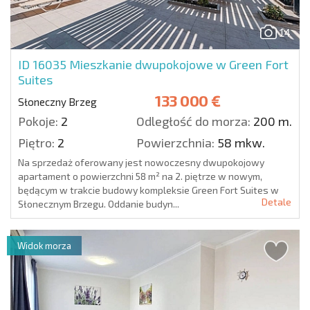
14
ID 16035
Mieszkanie dwupokojowe w Green Fort
Suites
133 000 €
Słoneczny Brzeg
Pokoje:
2
Odległość do morza:
200 m.
Piętro:
2
Powierzchnia:
58 mkw.
Na sprzedaż oferowany jest nowoczesny dwupokojowy
apartament o powierzchni 58 m² na 2. piętrze w nowym,
będącym w trakcie budowy kompleksie Green Fort Suites w
Detale
Słonecznym Brzegu. Oddanie budyn...
Widok morza