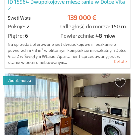
ID 15964
Dwupokojowe mieszkanie w Dolce Vita
2
139 000 €
Sweti Włas
Pokoje:
2
Odległość do morza:
150 m.
Piętro:
6
Powierzchnia:
48 mkw.
Na sprzedaż oferowane jest dwupokojowe mieszkanie o
powierzchni 48 m² w elitarnym kompleksie mieszkalnym Dolce
Vita 2 w Świętym Własie. Apartament sprzedawany jest w
Detale
stanie w pełni umeblowanym...
Widok morza