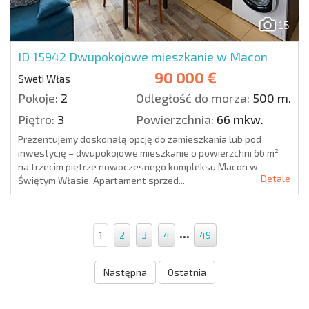
15
ID 15942
Dwupokojowe mieszkanie w Macon
90 000 €
Sweti Włas
Pokoje:
2
Odległość do morza:
500 m.
Piętro:
3
Powierzchnia:
66 mkw.
Prezentujemy doskonałą opcję do zamieszkania lub pod
inwestycję – dwupokojowe mieszkanie o powierzchni 66 m²
na trzecim piętrze nowoczesnego kompleksu Macon w
Detale
Świętym Własie. Apartament sprzed...
...
1
2
3
4
49
Następna
Ostatnia