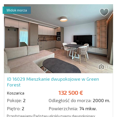
Widok morza
17
ID 16029
Mieszkanie dwupokojowe w Green
Forest
132 500 €
Koszarica
Pokoje:
2
Odległość do morza:
2000 m.
Piętro:
2
Powierzchnia:
74 mkw.
Przedstawiamy Państwu ekskluzywny dwupokojowy