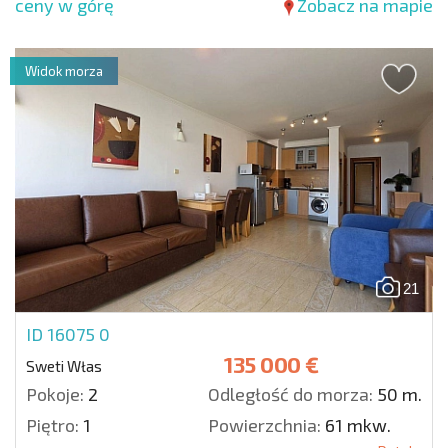
ceny w górę
Zobacz na mapie
Widok morza
21
ID 16075
0
135 000 €
Sweti Włas
Pokoje:
2
Odległość do morza:
50 m.
Piętro:
1
Powierzchnia:
61 mkw.