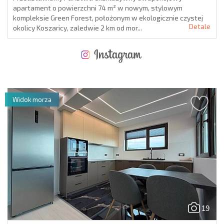
apartament o powierzchni 74 m² w nowym, stylowym
kompleksie Green Forest, położonym w ekologicznie czystej
Detale
okolicy Koszaricy, zaledwie 2 km od mor...
NOWA ROZSZERZONA SIATKA POŁĄCZEŃ LOTNICZYCH
KOSZTY PRZY ZAKUPIE NIERUCHOMOŚCI
ROCZNE KOSZTY UTRZYMANIA NIERUCHOMOŚCI
Widok morza
19