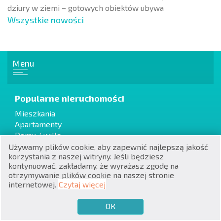
dziury w ziemi – gotowych obiektów ubywa
Wszystkie nowości
Menu
RU
€
EN
Popularne nieruchomości
$
Mieszkania
UA
Apartamenty
₽
Domy / wille
PL
Używamy plików cookie, aby zapewnić najlepszą jakość
korzystania z naszej witryny. Jeśli będziesz
₴
DE
kontynuować, zakładamy, że wyrażasz zgodę na
Domy na wsi / w mieście
otrzymywanie plików cookie na naszej stronie
zł
BG
Rynek wtórny
internetowej.
Czytaj więcej
Od dewelopera
ОК
€
CHCĘ SPRZEDAĆ
CHCĘ KUPIĆ
PL