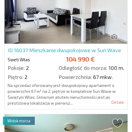
11
ID 16037
Mieszkanie dwupokojowe w Sun Wave
104 990 €
Sweti Włas
Pokoje:
2
Odległość do morza:
100 m.
Piętro:
2
Powierzchnia:
67 mkw.
Na sprzedaż oferowany jest dwupokojowy apartament o
powierzchni 67 m² na 2. piętrze w kompleksie Sun Wave w
Świętym Włas. Głównym atutem nieruchomości jest jej
Detale
prestiżowa lokalizacja w pierwsz...
Widok morza