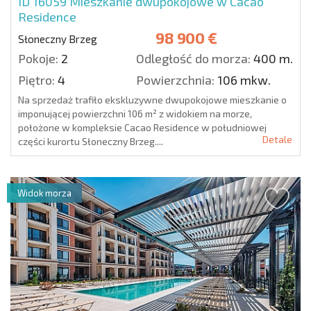
ID 16059
Mieszkanie dwupokojowe w Cacao
Residence
98 900 €
Słoneczny Brzeg
Pokoje:
2
Odległość do morza:
400 m.
Piętro:
4
Powierzchnia:
106 mkw.
Na sprzedaż trafiło ekskluzywne dwupokojowe mieszkanie o
imponującej powierzchni 106 m² z widokiem na morze,
położone w kompleksie Cacao Residence w południowej
Detale
części kurortu Słoneczny Brzeg....
Widok morza