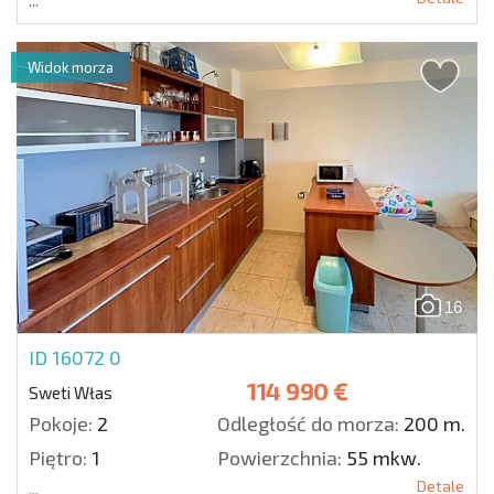
...
Widok morza
16
ID 16072
0
114 990 €
Sweti Włas
Pokoje:
2
Odległość do morza:
200 m.
Piętro:
1
Powierzchnia:
55 mkw.
Detale
...