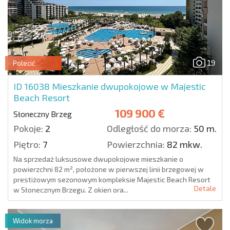
19
Polecić
ID 16038
Mieszkanie dwupokojowe w Majestic
Beach Resort
109 900 €
Słoneczny Brzeg
Pokoje:
2
Odległość do morza:
50 m.
Piętro:
7
Powierzchnia:
82 mkw.
Na sprzedaż luksusowe dwupokojowe mieszkanie o
powierzchni 82 m², położone w pierwszej linii brzegowej w
prestiżowym sezonowym kompleksie Majestic Beach Resort
Detale
w Słonecznym Brzegu. Z okien ora...
Widok morza