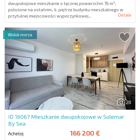
dwupokojowe mieszkanie o łącznej powierzchni 76 m²,
położone na ostatnim, 4. piętrze budynku mieszkalnego w
Detale
przytulnej miejscowości wypoczynkowej...
Widok morza
28
ID 16067
Mieszkanie dwupokojowe w Solemar
By Sea
166 200 €
Achełoj