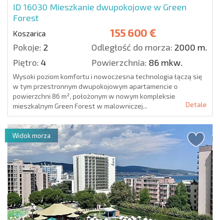
ID 16030
Mieszkanie dwupokojowe w Green
Forest
155 600 €
Koszarica
Pokoje:
2
Odległość do morza:
2000 m.
Piętro:
4
Powierzchnia:
86 mkw.
Wysoki poziom komfortu i nowoczesna technologia łączą się
w tym przestronnym dwupokojowym apartamencie o
powierzchni 86 m², położonym w nowym kompleksie
Detale
mieszkalnym Green Forest w malowniczej...
Widok morza