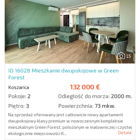
15
ID 16028
Mieszkanie dwupokojowe w Green
Forest
132 000 €
Koszarica
Pokoje:
2
Odległość do morza:
2000 m.
Piętro:
3
Powierzchnia:
73 mkw.
Na sprzedaż oferowany jest całkowicie nowy apartament
dwupokojowy klasy premium w nowoczesnym kompleksie
mieszkalnym Green Forest, położonym w malowniczej i czystej
Detale
ekologicznie miejscowości K...