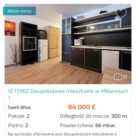
Widok morza
20
ID 15962
Dwupokojowe mieszkanie w Millennium
1
84 000 €
Sweti Włas
Pokoje:
2
Odległość do morza:
300 m.
Piętro:
2
Powierzchnia:
66 mkw.
Na sprzedaż oferowane jest dwupokojowe mieszkanie o