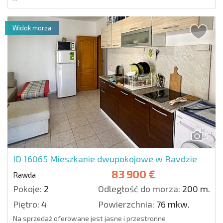
Widok morza
9
ID 16065
Mieszkanie dwupokojowe w Ravdzie
83 900 €
Rawda
Pokoje:
2
Odległość do morza:
200 m.
Piętro:
4
Powierzchnia:
76 mkw.
Na sprzedaż oferowane jest jasne i przestronne