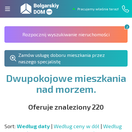
Pracujemy właśnie teraz!
2
Rozpocznij wyszukiwanie nieruchomości
Zamów usługę doboru mieszkania przez
naszego specjalistę
Dwupokojowe mieszkania
nad morzem.
Oferuje znaleziony 220
Sort:
Według daty
|
Według ceny w dół
|
Według