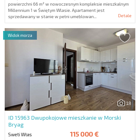
powierzchni 66 m² w nowoczesnym kompleksie mieszkalnym
Millennium 1 w Świętym Wlasie. Apartament jest
Detale
sprzedawany w stanie w pełni umeblowan...
Widok morza
18
ID 15963
Dwupokojowe mieszkanie w Morski
Bryag
115 000 €
Sweti Włas