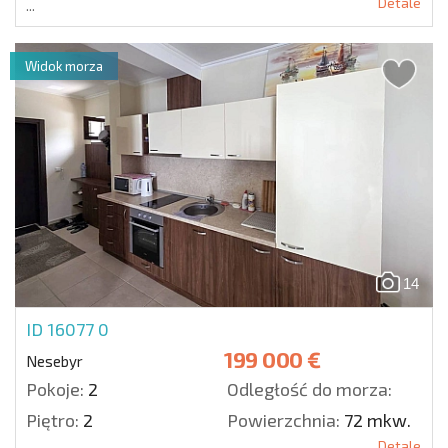
Detale
...
Widok morza
14
ID 16077
0
199 000 €
Nesebyr
Pokoje:
2
Odległość do morza:
Piętro:
2
Powierzchnia:
72 mkw.
Detale