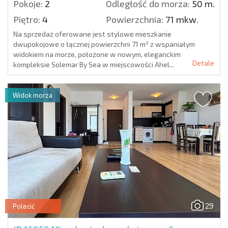
Pokoje:
2
Odległość do morza:
50 m.
Piętro:
4
Powierzchnia:
71 mkw.
Na sprzedaż oferowane jest stylowe mieszkanie
dwupokojowe o łącznej powierzchni 71 m² z wspaniałym
widokiem na morze, położone w nowym, eleganckim
Detale
kompleksie Solemar By Sea w miejscowości Ahel...
Widok morza
29
Polecić