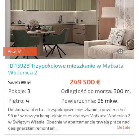
31
Polecić
ID 15928
Trzypokojowe mieszkanie w Małkata
Wodenica 2
249 500 €
Sweti Włas
Pokoje:
3
Odległość do morza:
300 m.
Piętro:
4
Powierzchnia:
96 mkw.
Doskonała oferta – trzypokojowe mieszkanie o powierzchni
96 m² w nowym kompleksie mieszkalnym Małkata Wodenica 2
w Świętym Własie. Obecnie w apartamencie trwają prace nad
Detale
designerskim remontem...