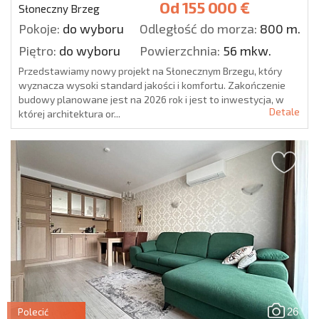
Od
155 000 €
Słoneczny Brzeg
Pokoje:
do wyboru
Odległość do morza:
800 m.
Piętro:
do wyboru
Powierzchnia:
56 mkw.
Przedstawiamy nowy projekt na Słonecznym Brzegu, który
wyznacza wysoki standard jakości i komfortu. Zakończenie
budowy planowane jest na 2026 rok i jest to inwestycja, w
Detale
której architektura or...
26
Polecić