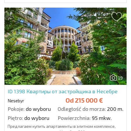
19
ID 1398
Квартиры от застройщика в Несебре
Od
215 000 €
Nesebyr
Pokoje:
do wyboru
Odległość do morza:
200 m.
Piętro:
do wyboru
Powierzchnia:
95 mkw.
Предлагаем купить апартаменты в элитном комплексе,