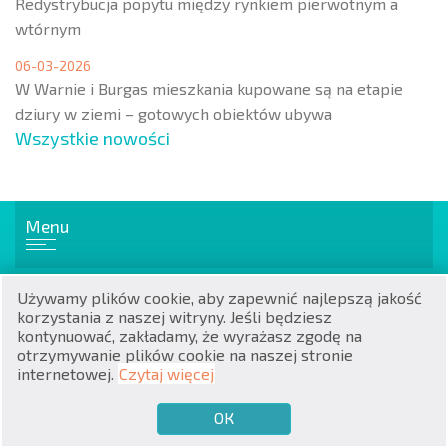
Redystrybucja popytu między rynkiem pierwotnym a
wtórnym
06-03-2026
W Warnie i Burgas mieszkania kupowane są na etapie
dziury w ziemi – gotowych obiektów ubywa
Wszystkie nowości
RU
€
EN
Menu
$
UA
₽
PL
Popularne nieruchomości
Używamy plików cookie, aby zapewnić najlepszą jakość
korzystania z naszej witryny. Jeśli będziesz
₴
DE
Mieszkania
kontynuować, zakładamy, że wyrażasz zgodę na
Apartamenty
otrzymywanie plików cookie na naszej stronie
zł
BG
Domy / wille
internetowej.
Czytaj więcej
ОК
€
CHCĘ SPRZEDAĆ
CHCĘ KUPIĆ
PL
Domy na wsi / w mieście