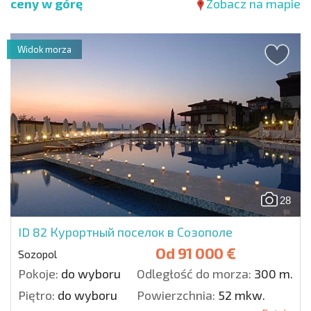
ceny w górę
Zobacz na mapie
Widok morza
28
ID 82
Курортный поселок в Созополе
Od
91 000 €
Sozopol
Pokoje:
do wyboru
Odległość do morza:
300 m.
Piętro:
do wyboru
Powierzchnia:
52 mkw.