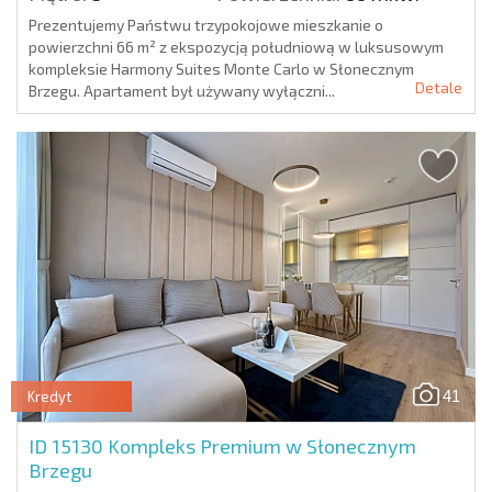
Prezentujemy Państwu trzypokojowe mieszkanie o
powierzchni 66 m² z ekspozycją południową w luksusowym
kompleksie Harmony Suites Monte Carlo w Słonecznym
Detale
Brzegu. Apartament był używany wyłączni...
41
Kredyt
ID 15130
Kompleks Premium w Słonecznym
Brzegu