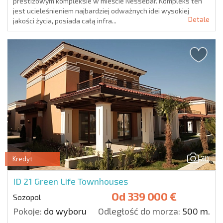
prestiżowym kompleksie w mieście Nessebar. Kompleks ten
jest ucieleśnieniem najbardziej odważnych idei wysokiej
Detale
jakości życia, posiada całą infra...
30
Kredyt
ID 21
Green Life Townhouses
Od
339 000 €
Sozopol
Pokoje:
do wyboru
Odległość do morza:
500 m.