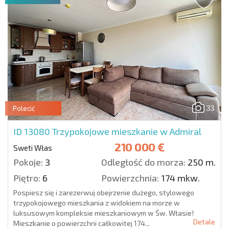
33
Polecić
ID 13080
Trzypokojowe mieszkanie w Admiral
210 000 €
Sweti Włas
Pokoje:
3
Odległość do morza:
250 m.
Piętro:
6
Powierzchnia:
174 mkw.
Pospiesz się i zarezerwuj obejrzenie dużego, stylowego
trzypokojowego mieszkania z widokiem na morze w
luksusowym kompleksie mieszkaniowym w Św. Własie!
Detale
Mieszkanie o powierzchni całkowitej 174...