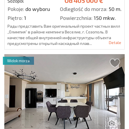
Od
405 000 €
Sozopol
Pokoje:
do wyboru
Odległość do morza:
50 m.
Piętro:
1
Powierzchnia:
150 mkw.
Рады представить Вам оригинальный проект частных вилл
„Олимпия” в районе кемпинга Веселие, г. Созополь. В
качестве общей внутренней инфраструктуры объекта
Detale
предусмотрены открытый каскадный плав...
Widok morza
36