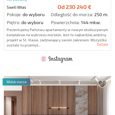
Od
230 240 €
Sweti Włas
Pokoje:
do wyboru
Odległość do morza:
250 m.
Piętro:
do wyboru
Powierzchnia:
144 mkw.
Prezentujemy Państwu apartamenty w nowym ekskluzywnym
kompleksie na wybrzeżu morskim. Jest to najbardziej ambitny
projekt w St. Vlasie, zadziwiający swoim zakresem. Wszystko
Detale
zostało tu przemyś...
NOWA ROZSZERZONA SIATKA POŁĄCZEŃ LOTNICZYCH
KOSZTY PRZY ZAKUPIE NIERUCHOMOŚCI
ROCZNE KOSZTY UTRZYMANIA NIERUCHOMOŚCI
Widok morza