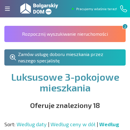
Pracujemy właśnie teraz!
2
Rozpocznij wyszukiwanie nieruchomości
Zamów usługę doboru mieszkania przez
naszego specjalistę
Luksusowe 3-pokojowe
mieszkania
Oferuje znaleziony 18
Sort:
Według daty
|
Według ceny w dół
|
Według