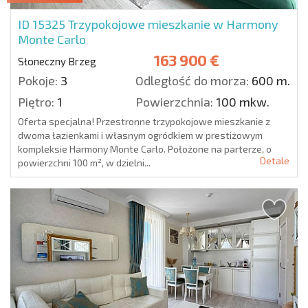
ID 15325
Trzypokojowe mieszkanie w Harmony
Monte Carlo
163 900 €
Słoneczny Brzeg
Pokoje:
3
Odległość do morza:
600 m.
Piętro:
1
Powierzchnia:
100 mkw.
Oferta specjalna! Przestronne trzypokojowe mieszkanie z
dwoma łazienkami i własnym ogródkiem w prestiżowym
kompleksie Harmony Monte Carlo. Położone na parterze, o
Detale
powierzchni 100 m², w dzielni...