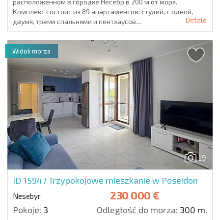
расположенном в городке Несебр в 200 м от моря.
Комплекс состоит из 89 апартаментов: студий, с одной,
Detale
двумя, тремя спальнями и пентхаусов....
Widok morza
19
ID 15947
Trzypokojowe mieszkanie w Poseidon
230 000 €
Nesebyr
Pokoje:
3
Odległość do morza:
300 m.