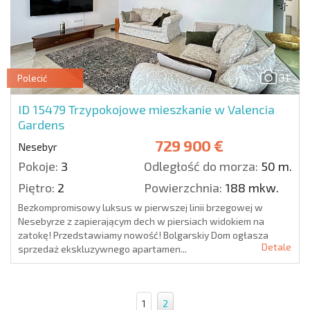
31
Polecić
ID 15479
Trzypokojowe mieszkanie w Valencia
Gardens
729 900 €
Nesebyr
Pokoje:
3
Odległość do morza:
50 m.
Piętro:
2
Powierzchnia:
188 mkw.
Bezkompromisowy luksus w pierwszej linii brzegowej w
Nesebyrze z zapierającym dech w piersiach widokiem na
zatokę! Przedstawiamy nowość! Bolgarskiy Dom ogłasza
Detale
sprzedaż ekskluzywnego apartamen...
1
2