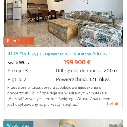
58
Polecić
ID 15715
Trzypokojowe mieszkanie w Admiral
199 900 €
Sweti Włas
Pokoje:
3
Odległość do morza:
200 m.
Piętro:
2
Powierzchnia:
121 mkw.
Przestronne, luksusowe trzypokojowe mieszkanie o
powierzchni 121 m² znajduje się w elitarnym kompleksie
„Admiral” w samym centrum Świętego Własu. Apartament
Detale
jest usytuowany na pierwszym piętrz...
Widok morza