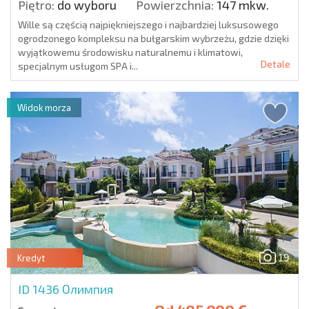
Piętro:
do wyboru
Powierzchnia:
147 mkw.
Wille są częścią najpiękniejszego i najbardziej luksusowego
ogrodzonego kompleksu na bułgarskim wybrzeżu, gdzie dzięki
wyjątkowemu środowisku naturalnemu i klimatowi,
Detale
specjalnym usługom SPA i...
Widok morza
19
Kredyt
ID 1436
Олимпия