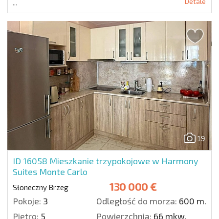
Detale
...
19
ID 16058
Mieszkanie trzypokojowe w Harmony
Suites Monte Carlo
130 000 €
Słoneczny Brzeg
Pokoje:
3
Odległość do morza:
600 m.
Piętro:
5
Powierzchnia:
66 mkw.