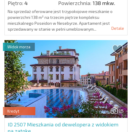
Piętro:
4
Powierzchnia:
138 mkw.
Na sprzedaż oferowane jest trzypokojowe mieszkanie o
powierzchni 138 m² na trzecim piętrze kompleksu
mieszkalnego Poseidon w Nesebyrze. Apartament jest
Detale
sprzedawany w stanie w pełni umeblowanym...
Widok morza
15
Kredyt
ID 2507
Mieszkania od dewelopera z widokiem
na zatokę