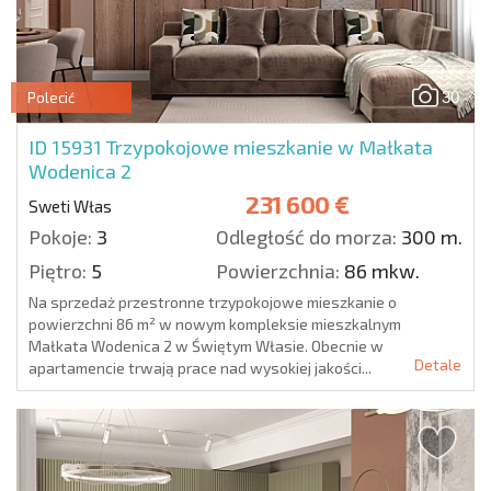
30
Polecić
ID 15931
Trzypokojowe mieszkanie w Małkata
Wodenica 2
231 600 €
Sweti Włas
Pokoje:
3
Odległość do morza:
300 m.
Piętro:
5
Powierzchnia:
86 mkw.
Na sprzedaż przestronne trzypokojowe mieszkanie o
powierzchni 86 m² w nowym kompleksie mieszkalnym
Małkata Wodenica 2 w Świętym Własie. Obecnie w
Detale
apartamencie trwają prace nad wysokiej jakości...