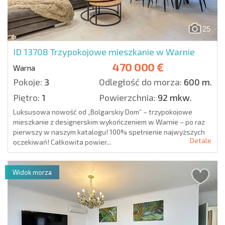
25
ID 13708
Trzypokojowe mieszkanie w Warnie
470 000 €
Warna
Pokoje:
3
Odległość do morza:
600 m.
Piętro:
1
Powierzchnia:
92 mkw.
Luksusowa nowość od „Bolgarskiy Dom” – trzypokojowe
mieszkanie z designerskim wykończeniem w Warnie – po raz
pierwszy w naszym katalogu! 100% spełnienie najwyższych
Detale
oczekiwań! Całkowita powier...
Widok morza