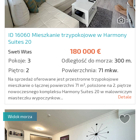
14
ID 16060
Mieszkanie trzypokojowe w Harmony
Suites 20
180 000 €
Sweti Włas
Pokoje:
3
Odległość do morza:
300 m.
Piętro:
2
Powierzchnia:
71 mkw.
Na sprzedaż oferowane jest przestronne trzypokojowe
mieszkanie o łącznej powierzchni 71 m², położone na 2. piętrze
nowoczesnego kompleksu Harmony Suites 20 w malowniczym
Detale
miasteczku wypoczynkow...
Widok morza