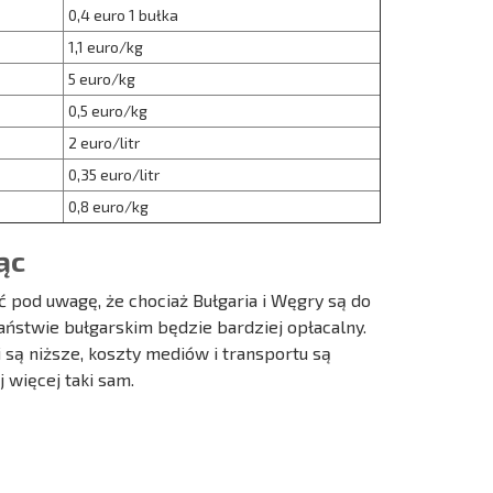
0,4 euro 1 bułka
1,1 euro/kg
5 euro/kg
0,5 euro/kg
2 euro/litr
0,35 euro/litr
0,8 euro/kg
ąc
 pod uwagę, że chociaż Bułgaria i Węgry są do
stwie bułgarskim będzie bardziej opłacalny.
 są niższe, koszty mediów i transportu są
 więcej taki sam.
ST 6%
O TRANSAKCJACH
РАССРОЧКА В
ZDALNYCH
БОЛГАРИИ