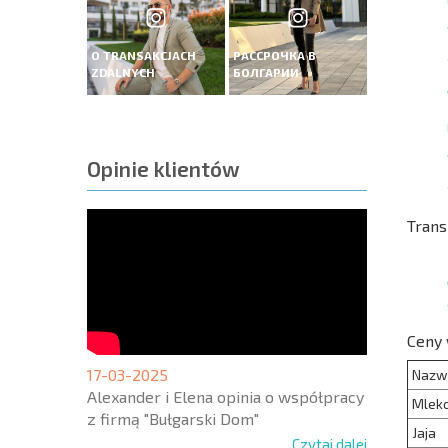
O TRANSAKCJACH
РАССРОЧКА В
ZDALNYCH
БОЛГАРИИ
Opinie klientów
Trans
Ceny 
17-03-2025
Nazw
Alexander i Elena opinia o współpracy
Mlek
z firmą "Bułgarski Dom"
Jaja
Czytaj dalej