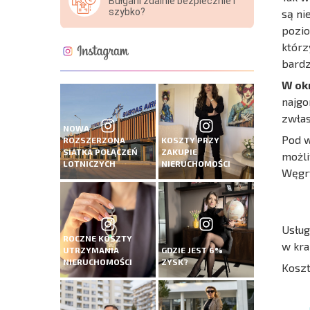
Bułgarii zdalnie bezpiecznie i
szybko?
są ni
pozio
którz
bardz
W ok
najgo
zwłas
NOWA
Pod w
ROZSZERZONA
KOSZTY PRZY
SIATKA POŁĄCZEŃ
ZAKUPIE
możli
LOTNICZYCH
NIERUCHOMOŚCI
Węgry
Usług
ROCZNE KOSZTY
w kra
UTRZYMANIA
GDZIE JEST 6%
NIERUCHOMOŚCI
ZYSK?
Kosz