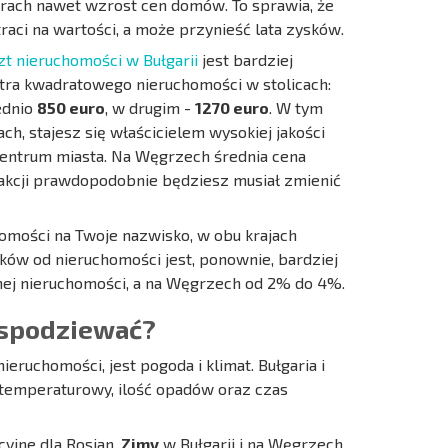
zarach nawet wzrost cen domów. To sprawia, że
raci na wartości, a może przynieść lata zysków.
zt nieruchomości w Bułgarii
jest bardziej
tra kwadratowego nieruchomości w stolicach:
ednio
850 euro
, w drugim -
1270 euro
. W tym
h, stajesz się właścicielem wysokiej jakości
entrum miasta. Na Węgrzech średnia cena
sakcji prawdopodobnie będziesz musiał zmienić
chomości na Twoje nazwisko, w obu krajach
tków od nieruchomości jest, ponownie, bardziej
alnej nieruchomości, a na Węgrzech od 2% do 4%.
 spodziewać?
eruchomości, jest pogoda i klimat. Bułgaria i
m temperaturowy, ilość opadów oraz czas
yjne dla Rosjan.
Zimy
w Bułgarii i na Węgrzech