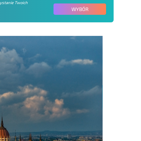
zystanie Twoich
WYBÓR