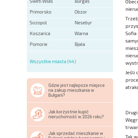
Sweti Włas
Burgas
Obecn
nieru
Primorsko
Obzor
Trzeb
Sozopol
Nesebyr
przys
Sofia
Koszarica
Warna
samym
Pomorie
Bjała
miesz
nieru
Wszystkie miasta (44)
wystr
Jeśli
proce
Gdzie jest najlepsze miejsce
atrak
na zakup mieszkania w
Bułgarii?
Drugi
Jak korzystnie kupić
nieruchomość w 2026 roku?
Węgry
trwan
Jak sprzedać mieszkanie w
Tak w