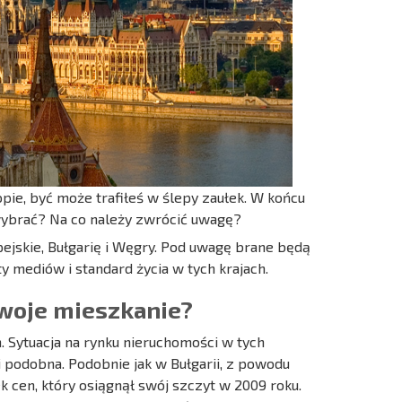
ie, być może trafiłeś w ślepy zaułek. W końcu
 wybrać? Na co należy zwrócić uwagę?
pejskie, Bułgarię i Węgry. Pod uwagę brane będą
zty mediów i standard życia w tych krajach.
swoje mieszkanie?
 Sytuacja na rynku nieruchomości w tych
 podobna. Podobnie jak w Bułgarii, z powodu
cen, który osiągnął swój szczyt w 2009 roku.