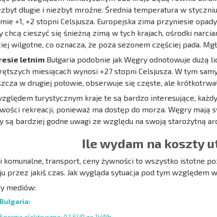
ezbyt długie i niezbyt mroźne. Średnia temperatura w styczniu
mie +1, +2 stopni Celsjusza. Europejska zima przyniesie opady śn
y chcą cieszyć się śnieżną zimą w tych krajach, ośrodki narci
iej wilgotne, co oznacza, że poza sezonem częściej pada. Mgł
resie letnim
Bułgaria podobnie jak Węgry odnotowuje dużą li
rętszych miesiącach wynosi +27 stopni Celsjusza. W tym sam
zcza w drugiej połowie, obserwuje się częste, ale krótkotrwa
zględem turystycznym kraje te są bardzo interesujące, każdy
wości rekreacji, ponieważ ma dostęp do morza. Węgry mają sw
 są bardziej godne uwagi ze względu na swoją starożytną arc
Ile wydam na koszty 
i komunalne, transport, ceny żywności to wszystko istotne po
ju przez jakiś czas. Jak wygląda sytuacja pod tym względem w
ty mediów:
Bułgaria:
Energia elektryczna: 0,1 EUR za 1kWh.