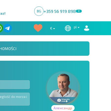
+359 56 919 898
BG
raz!
pl
€
HOMOŚCI
Александр