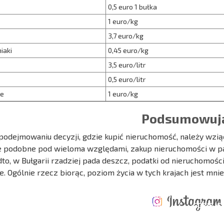
0,5 euro 1 bułka
1 euro/kg
3,7 euro/kg
iaki
0,45 euro/kg
3,5 euro/litr
0,5 euro/litr
e
1 euro/kg
Podsumowuj
podejmowaniu decyzji, gdzie kupić nieruchomość, należy wziąć
e podobne pod wieloma względami, zakup nieruchomości w pań
to, w Bułgarii rzadziej pada deszcz, podatki od nieruchomości
e. Ogólnie rzecz biorąc, poziom życia w tych krajach jest mniej
ERZONA
KOSZTY PRZY
ROCZNE KOSZTY
A POŁĄCZEŃ
ZAKUPIE
UTRZYMANIA
GDZIE JE
CZYCH
NIERUCHOMOŚCI
NIERUCHOMOŚCI
ZYSK?