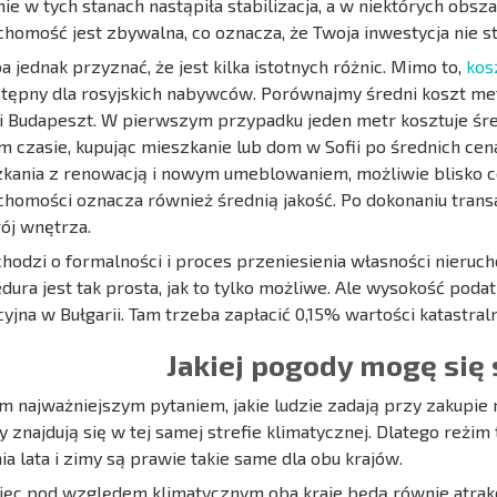
ie w tych stanach nastąpiła stabilizacja, a w niektórych obs
chomość jest zbywalna, co oznacza, że Twoja inwestycja nie st
a jednak przyznać, że jest kilka istotnych różnic. Mimo to,
kos
tępny dla rosyjskich nabywców. Porównajmy średni koszt me
 i Budapeszt. W pierwszym przypadku jeden metr kosztuje śr
 czasie, kupując mieszkanie lub dom w Sofii po średnich cenac
kania z renowacją i nowym umeblowaniem, możliwie blisko c
chomości oznacza również średnią jakość. Po dokonaniu tran
ój wnętrza.
 chodzi o formalności i proces przeniesienia własności nieru
dura jest tak prosta, jak to tylko możliwe. Ale wysokość poda
cyjna w Bułgarii. Tam trzeba zapłacić 0,15% wartości katastr
Jakiej pogody mogę się
m najważniejszym pytaniem, jakie ludzie zadają przy zakupie ni
 znajdują się w tej samej strefie klimatycznej. Dlatego reżi
ia lata i zimy są prawie takie same dla obu krajów.
ięc pod względem klimatycznym oba kraje będą równie atrakc