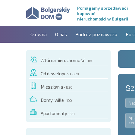
Pomagamy sprzedawać i
kupować
nieruchomości w Bułgarii
Główna
O nas
Podróż poznawcza
Por
Wtórna nieruchomość
- 1181
Od dewelopera
- 229
Sz
Mieszkania
- 1290
Domy, wille
- 100
Apartamenty
- 551