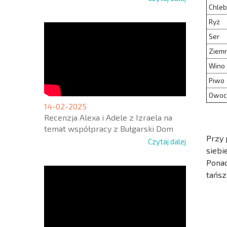
Chleb
Ryż
Ser
Ziemn
Wino
Piwo
Owoc
14-02-2025
Recenzja Alexa i Adele z Izraela na
temat współpracy z Bułgarski Dom
Przy 
Czytaj dalej
siebi
Ponad
tańsz
NOWA
ROZSZ
SIATK
LOTNI