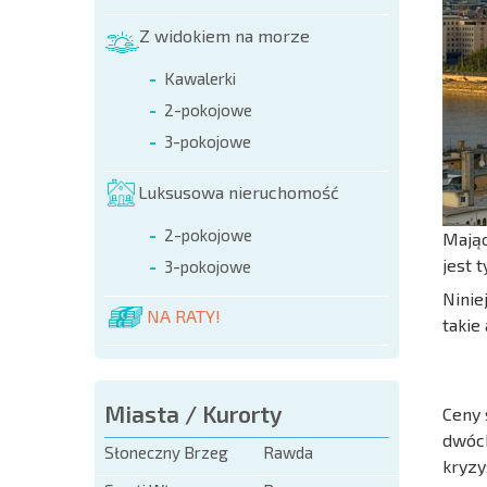
Z widokiem na morze
Kawalerki
2-pokojowe
3-pokojowe
Luksusowa nieruchomość
2-pokojowe
Mając
jest 
3-pokojowe
Ninie
NA RATY!
takie
Miasta / Kurorty
Ceny 
dwóch
Słoneczny Brzeg
Rawda
kryzy