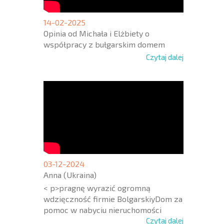
14-02-2025
Opinia od Michała i Elżbiety o
współpracy z bułgarskim domem
Czytaj dalej
03-12-2024
Anna (Ukraina)
< p>pragnę wyrazić ogromną
wdzięczność firmie BolgarskiyDom za
pomoc w nabyciu nieruchomości
Czytaj dalej