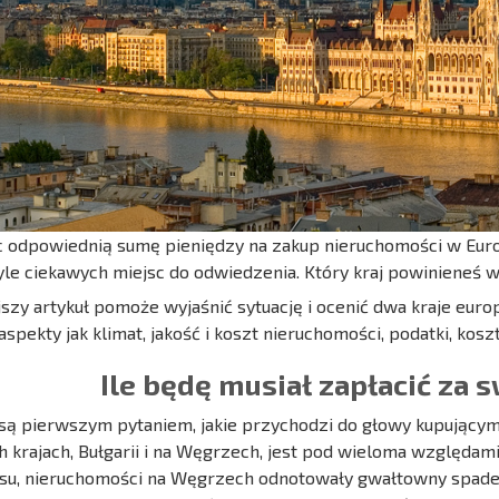
 odpowiednią sumę pieniędzy na zakup nieruchomości w Europ
tyle ciekawych miejsc do odwiedzenia. Który kraj powinieneś
jszy artykuł pomoże wyjaśnić sytuację i ocenić dwa kraje euro
 aspekty jak klimat, jakość i koszt nieruchomości, podatki, kos
Ile będę musiał zapłacić za 
są pierwszym pytaniem, jakie przychodzi do głowy kupującym.
 krajach, Bułgarii i na Węgrzech, jest pod wieloma względami
su, nieruchomości na Węgrzech odnotowały gwałtowny spadek 