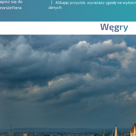
apisz się do
Klikając przycisk, wyrażasz zgodę na wykor
danych.
ewslettera
W
ę
g
r
y