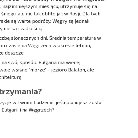
, najzimniejszym miesiącu, utrzymuje się na
iegu, ale nie tak obfite jak w Rosji. Dla tych,
arskie są warte podróży. Węgry są jednak
y nie są rzadkością.
czbę słonecznych dni. Średnia temperatura w
ym czasie na Węgrzech w okresie letnim,
łe deszcze.
 na swój sposób. Bułgaria ma więcej
oje własne "morze" - jezioro Balaton, ale
hitekturę.
utrzymania?
zycje w Twoim budżecie, jeśli planujesz zostać
 Bułgarii i na Węgrzech?