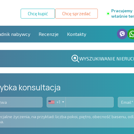
Pracujemy
Chcę kupić
Chcę sprzedać
właśnie te
adnik nabywcy
Recenzje
Kontakty
WYSZUKIWANIE NIERUC
ybka konsultacja
+1
United
States
+1