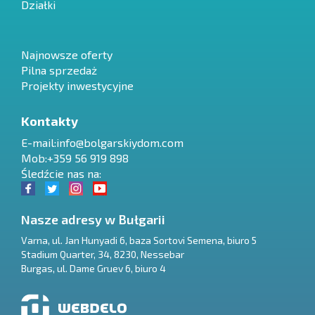
Działki
Najnowsze oferty
Pilna sprzedaż
Projekty inwestycyjne
Kontakty
E-mail:
info@bolgarskiydom.com
Mob:+359 56 919 898
Śledźcie nas na:
Nasze adresy w Bułgarii
Varna
,
ul. Jan Hunyadi 6, baza Sortovi Semena, biuro 5
Stadium Quarter, 34
,
8230
,
Nessebar
RU
Burgas
,
ul. Dame Gruev 6, biuro 4
€
EN