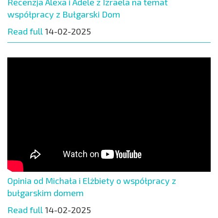
Recenzja Alexa i Adele z Izraela na temat
współpracy z Bułgarski Dom
Read full
14-02-2025
Opinia od Michała i Elżbiety o współpracy z
bułgarskim domem
Read full
14-02-2025