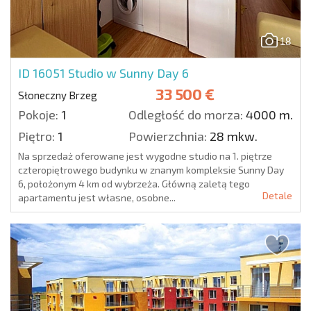
18
ID 16051
Studio w Sunny Day 6
33 500 €
Słoneczny Brzeg
Pokoje:
1
Odległość do morza:
4000 m.
Piętro:
1
Powierzchnia:
28 mkw.
Na sprzedaż oferowane jest wygodne studio na 1. piętrze
czteropiętrowego budynku w znanym kompleksie Sunny Day
6, położonym 4 km od wybrzeża. Główną zaletą tego
Detale
apartamentu jest własne, osobne...