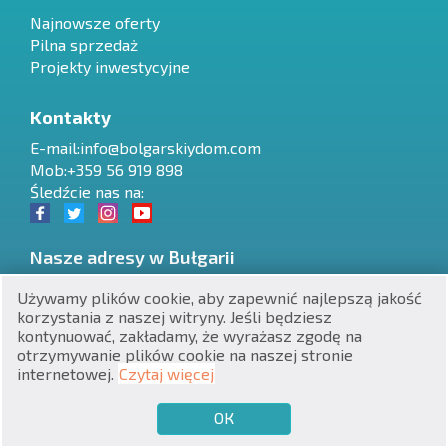
Najnowsze oferty
Pilna sprzedaż
Projekty inwestycyjne
Kontakty
RU
E-mail:
info@bolgarskiydom.com
Mob:+359 56 919 898
€
EN
Śledźcie nas na:
$
UA
Nasze adresy w Bułgarii
₽
PL
Varna
,
ul. Jan Hunyadi 6, baza Sortovi Semena, biuro 5
Używamy plików cookie, aby zapewnić najlepszą jakość
Stadium Quarter, 34
,
8230
,
Nessebar
korzystania z naszej witryny. Jeśli będziesz
₴
DE
Burgas
,
ul. Dame Gruev 6, biuro 4
kontynuować, zakładamy, że wyrażasz zgodę na
otrzymywanie plików cookie na naszej stronie
zł
BG
internetowej.
Czytaj więcej
ОК
€
Tworzenie stron internetowych i promocja SEO
CHCĘ SPRZEDAĆ
CHCĘ KUPIĆ
PL