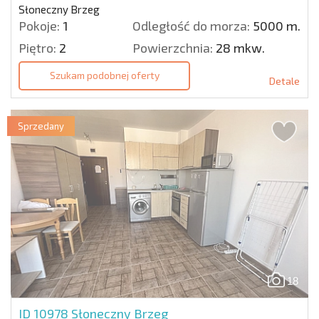
Słoneczny Brzeg
Pokoje:
1
Odległość do morza:
5000 m.
Piętro:
2
Powierzchnia:
28 mkw.
Szukam podobnej oferty
Detale
Sprzedany
18
ID 10978
Słoneczny Brzeg