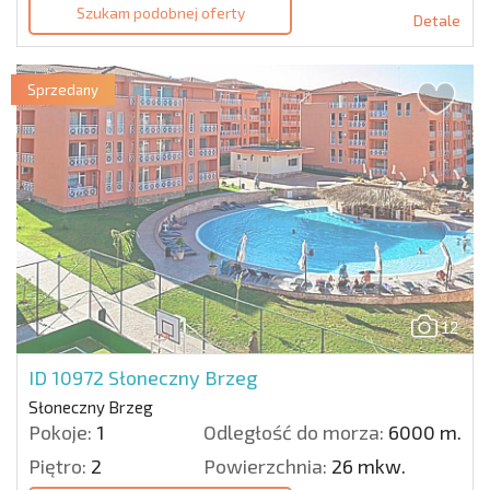
Szukam podobnej oferty
Detale
Sprzedany
12
ID 10972
Słoneczny Brzeg
Słoneczny Brzeg
Pokoje:
1
Odległość do morza:
6000 m.
Piętro:
2
Powierzchnia:
26 mkw.