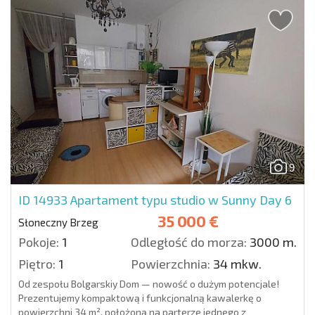
9
ID 14933
Apartament typu studio w Sunny Day 6
35 000 €
Słoneczny Brzeg
Pokoje:
1
Odległość do morza:
3000 m.
Piętro:
1
Powierzchnia:
34 mkw.
Od zespołu Bolgarskiy Dom — nowość o dużym potencjale!
Prezentujemy kompaktową i funkcjonalną kawalerkę o
powierzchni 34 m², położoną na parterze jednego z