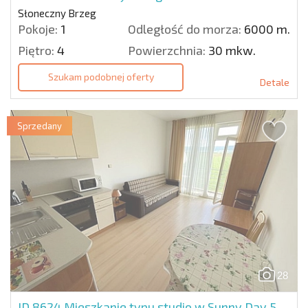
Słoneczny Brzeg
Pokoje:
1
Odległość do morza:
6000 m.
Piętro:
4
Powierzchnia:
30 mkw.
Szukam podobnej oferty
Detale
Sprzedany
28
ID 8624
Mieszkanie typu studio w Sunny Day 5