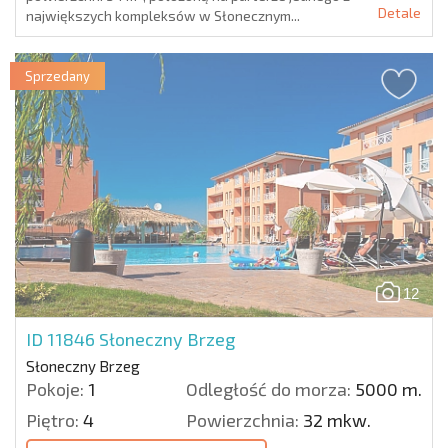
Detale
największych kompleksów w Słonecznym...
Sprzedany
12
ID 11846
Słoneczny Brzeg
Słoneczny Brzeg
Pokoje:
1
Odległość do morza:
5000 m.
Piętro:
4
Powierzchnia:
32 mkw.