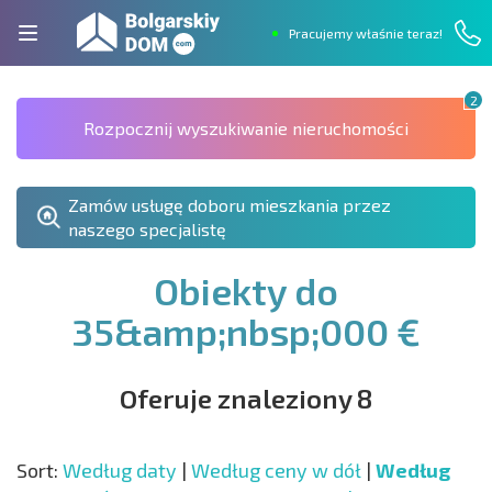
Pracujemy właśnie teraz!
2
Rozpocznij wyszukiwanie nieruchomości
Zamów usługę doboru mieszkania przez
naszego specjalistę
Obiekty do
35&amp;nbsp;000 €
Oferuje znaleziony 8
Sort:
Według daty
|
Według ceny w dół
|
Według