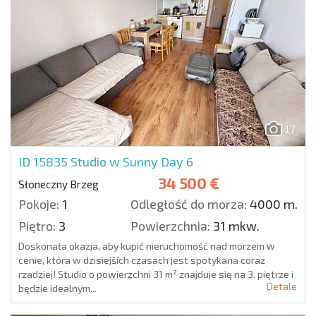
17
ID 15835
Studio w Sunny Day 6
34 500 €
Słoneczny Brzeg
Pokoje:
1
Odległość do morza:
4000 m.
Piętro:
3
Powierzchnia:
31 mkw.
Doskonała okazja, aby kupić nieruchomość nad morzem w
cenie, która w dzisiejších czasach jest spotykana coraz
rzadziej! Studio o powierzchni 31 m² znajduje się na 3. piętrze i
Detale
będzie idealnym...