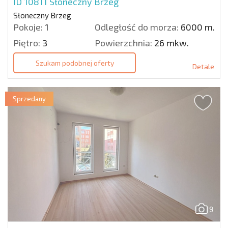
ID 10811
Słoneczny Brzeg
Słoneczny Brzeg
Pokoje:
1
Odległość do morza:
6000 m.
Piętro:
3
Powierzchnia:
26 mkw.
Szukam podobnej oferty
Detale
Sprzedany
9