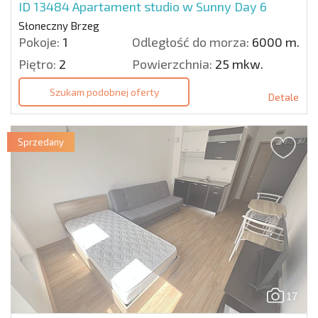
ID 13484
Apartament studio w Sunny Day 6
Słoneczny Brzeg
Pokoje:
1
Odległość do morza:
6000 m.
Piętro:
2
Powierzchnia:
25 mkw.
Szukam podobnej oferty
Detale
Sprzedany
17