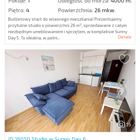
Pokoje:
1
Odległość do morza:
4000 m.
Piętro:
4
Powierzchnia:
26 mkw.
Budżetowy start do własnego mieszkania! Prezentujemy
przytulne studio o powierzchni 26 m², sprzedawane z całym
niezbędnym umeblowaniem i sprzętem, w kompleksie Sunny
Detale
Day 5. To idealna, w pełni...
15
ID 16050
Studio w Sunny Day 6