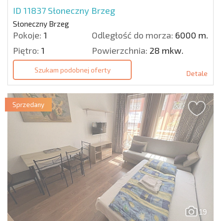
ID 11837
Słoneczny Brzeg
Słoneczny Brzeg
Pokoje:
1
Odległość do morza:
6000 m.
Piętro:
1
Powierzchnia:
28 mkw.
Szukam podobnej oferty
Detale
Sprzedany
19