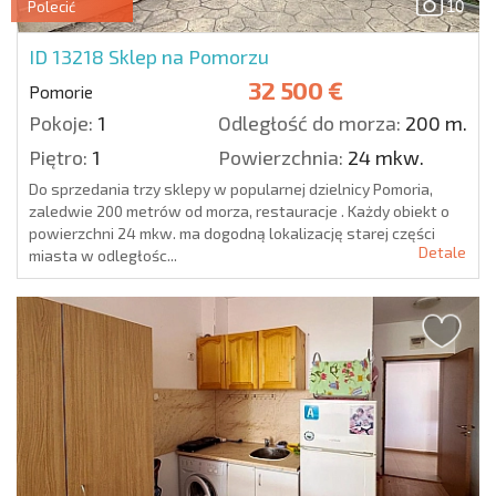
10
Polecić
ID 13218
Sklep na Pomorzu
32 500 €
Pomorie
Pokoje:
1
Odległość do morza:
200 m.
Piętro:
1
Powierzchnia:
24 mkw.
Do sprzedania trzy sklepy w popularnej dzielnicy Pomoria,
zaledwie 200 metrów od morza, restauracje . Każdy obiekt o
powierzchni 24 mkw. ma dogodną lokalizację starej części
Detale
miasta w odległośc...