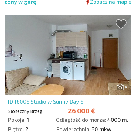
ceny w górę
Zobacz na mapie
8
ID 16006
Studio w Sunny Day 6
26 000 €
Słoneczny Brzeg
Pokoje:
1
Odległość do morza:
4000 m.
Piętro:
2
Powierzchnia:
30 mkw.