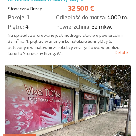
32 500 €
Słoneczny Brzeg
Pokoje:
1
Odległość do morza:
4000 m.
Piętro:
4
Powierzchnia:
32 mkw.
Na sprzedaż oferowane jest niedrogie studio o powierzchni
32 m² na 4. piętrze w znanym kompleksie Sunny Day 6,
położonym w malowniczej okolicy wsi Tynkowo, w pobliżu
Detale
kurortu Słoneczny Brzeg. W...