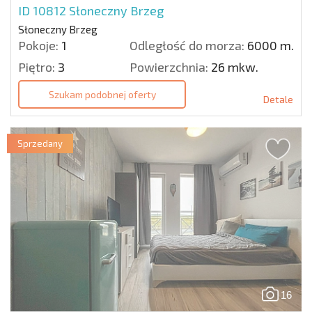
ID 10812
Słoneczny Brzeg
Słoneczny Brzeg
Pokoje:
1
Odległość do morza:
6000 m.
Piętro:
3
Powierzchnia:
26 mkw.
Szukam podobnej oferty
Detale
Sprzedany
16