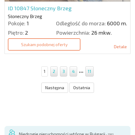
ID 10847
Słoneczny Brzeg
Słoneczny Brzeg
Pokoje:
1
Odległość do morza:
6000 m.
Piętro:
2
Powierzchnia:
26 mkw.
Szukam podobnej oferty
Detale
...
1
2
3
4
11
Następna
Ostatnia
Niedrogie nieruchomości wtórne w Bułgarii
- 1181