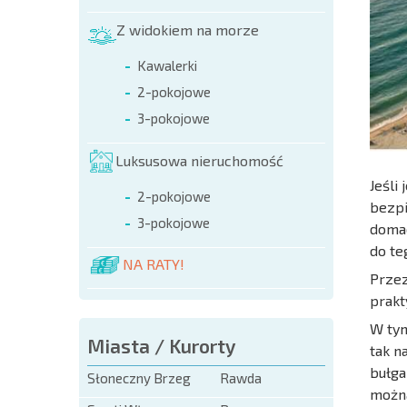
Z widokiem na morze
Kawalerki
2-pokojowe
3-pokojowe
Luksusowa nieruchomość
Jeśli
2-pokojowe
bezpi
3-pokojowe
domac
do te
NA RATY!
Przez
prak
W tym
Miasta / Kurorty
tak n
bułga
Słoneczny Brzeg
Rawda
można