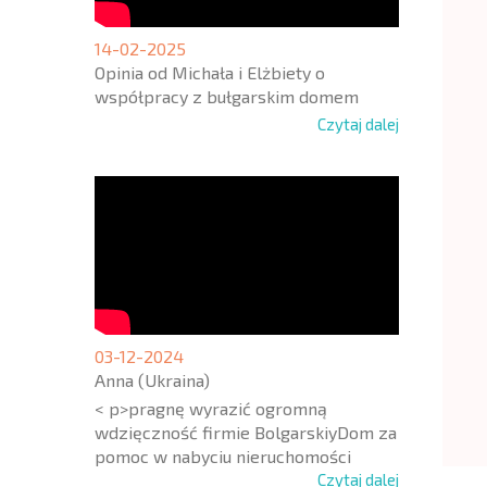
14-02-2025
Opinia od Michała i Elżbiety o
współpracy z bułgarskim domem
Czytaj dalej
03-12-2024
Anna (Ukraina)
< p>pragnę wyrazić ogromną
wdzięczność firmie BolgarskiyDom za
pomoc w nabyciu nieruchomości
Czytaj dalej