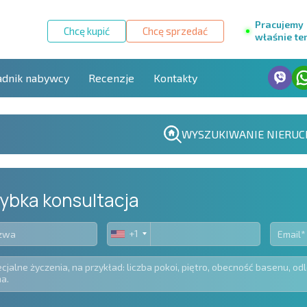
Pracujemy
Chcę kupić
Chcę sprzedać
właśnie te
adnik nabywcy
Recenzje
Kontakty
WYSZUKIWANIE NIERUC
ybka konsultacja
+1
United
States
+1