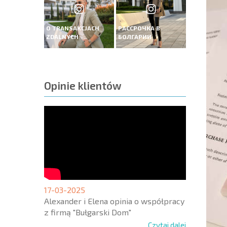
O TRANSAKCJACH
РАССРОЧКА В
ZDALNYCH
БОЛГАРИИ
Opinie klientów
17-03-2025
Alexander i Elena opinia o współpracy
z firmą "Bułgarski Dom"
Czytaj dalej