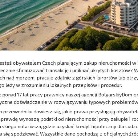
 jesteś obywatelem Czech planującym zakup nieruchomości w Buł
ecznie sfinalizować transakcję i uniknąć ukrytych kosztów? 
h nad morzem, pracuje zdalnie z górskich kurortów lub otrz
go leży w zrozumieniu lokalnych przepisów i procedur.
 ponad 17 lat pracy prawnicy naszej agencji BolgarskiyDom pr
tyczne doświadczenie w rozwiązywaniu typowych problemów
 przewodniku dowiesz się, jakie prawa przysługują obywatel
aprawdę wynoszą podatki od nieruchomości przy zakupie i roc
rskiego notariusza, gdzie uzyskać kredyt hipoteczny dla cu
 się spodziewać. Wszystkie dane pochodzą z oficjalnych źró