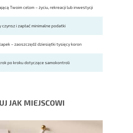
ącą Twoim celom – życiu, rekreacji lub inwestycji
y czynsz i zapłać minimalne podatki
łapek – zaoszczędź dziesiątki tysięcy koron
krok po kroku dotyczące samokontroli
UJ JAK MIEJSCOWI