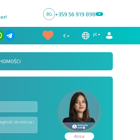
+359 56 919 898
BG
raz!
pl
€
HOMOŚCI
Alisa