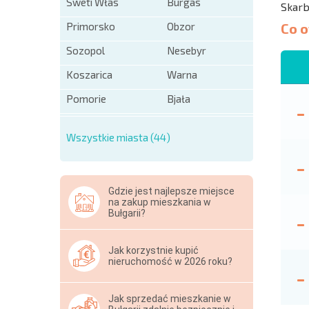
Sweti Włas
Burgas
Skar
Co 
Primorsko
Obzor
Sozopol
Nesebyr
Koszarica
Warna
Pomorie
Bjała
Wszystkie miasta (44)
Gdzie jest najlepsze miejsce
na zakup mieszkania w
Bułgarii?
Jak korzystnie kupić
nieruchomość w 2026 roku?
Jak sprzedać mieszkanie w