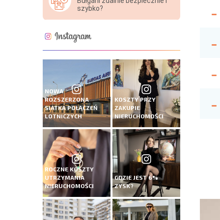
Bułgarii zdalnie bezpiecznie i
szybko?
NOWA
ROZSZERZONA
KOSZTY PRZY
SIATKA POŁĄCZEŃ
ZAKUPIE
LOTNICZYCH
NIERUCHOMOŚCI
ROCZNE KOSZTY
UTRZYMANIA
GDZIE JEST 6%
NIERUCHOMOŚCI
ZYSK?