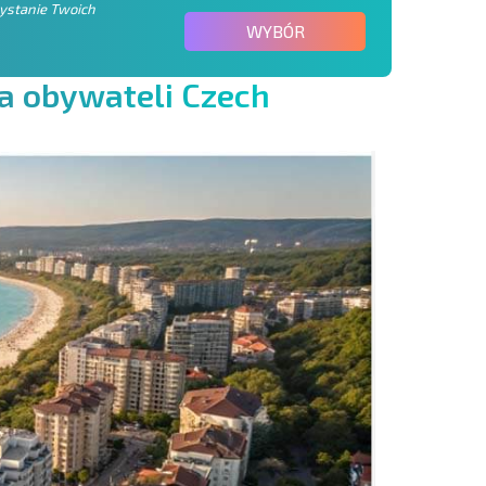
zystanie Twoich
WYBÓR
a
o
b
y
w
a
t
e
l
i
C
z
e
c
h