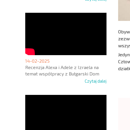
Obywa
zezwo
wszys
Jedyn
14-02-2025
Człow
Recenzja Alexa i Adele z Izraela na
dział
temat współpracy z Bułgarski Dom
Czytaj dalej