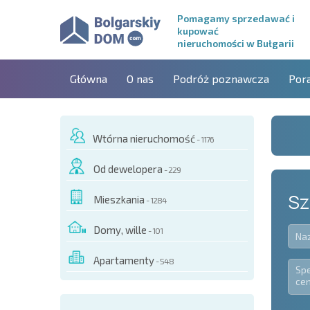
Pomagamy sprzedawać i
kupować
nieruchomości w Bułgarii
Główna
O nas
Podróż poznawcza
Por
Wtórna nieruchomość
- 1176
Od dewelopera
- 229
Sz
Mieszkania
- 1284
Domy, wille
- 101
Apartamenty
- 548