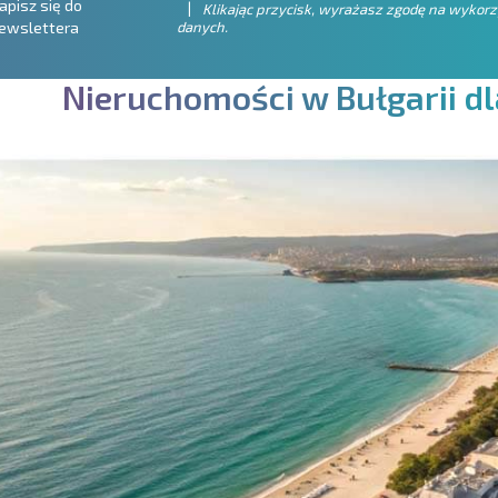
apisz się do
Klikając przycisk, wyrażasz zgodę na wykor
danych.
ewslettera
N
i
e
r
u
c
h
o
m
o
ś
c
i
w
B
u
ł
g
a
r
i
i
d
l