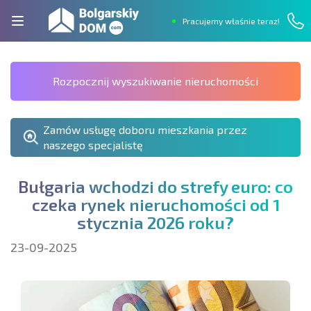
Pracujemy właśnie teraz!
Rozpocznij wyszukiwanie nieruchomości
Zamów usługę doboru mieszkania przez
naszego specjalistę
B
u
ł
g
a
r
i
a
w
c
h
o
d
z
i
d
o
s
t
r
e
f
y
e
u
r
o
:
c
o
c
z
e
k
a
r
y
n
e
k
n
i
e
r
u
c
h
o
m
o
ś
c
i
o
d
1
s
t
y
c
z
n
i
a
2
0
2
6
r
o
k
u
?
23-09-2025