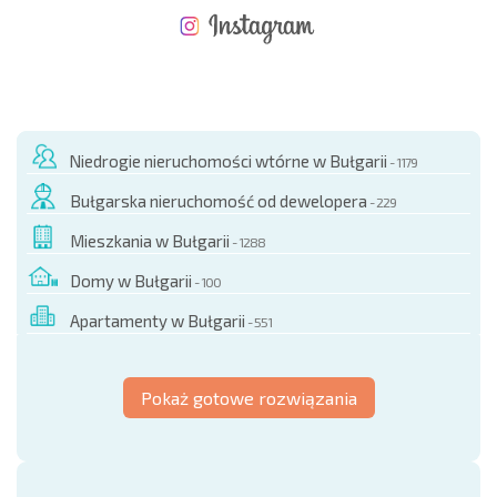
NOWA ROZSZERZONA SIATKA POŁĄCZEŃ LOTNICZYCH
KOSZTY PRZY ZAKUPIE NIERUCHOMOŚCI
ROCZNE KOSZTY UTRZYMANIA NIERUCHOMOŚCI
Niedrogie nieruchomości wtórne w Bułgarii
- 1179
Bułgarska nieruchomość od dewelopera
- 229
Mieszkania w Bułgarii
- 1288
Domy w Bułgarii
- 100
Apartamenty w Bułgarii
- 551
Pokaż gotowe rozwiązania