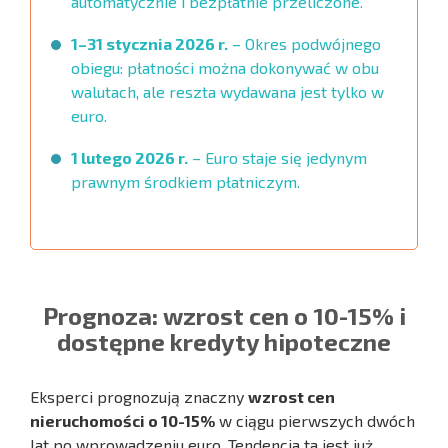
automatycznie i bezpłatnie przeliczone.
1–31 stycznia 2026 r.
– Okres podwójnego
obiegu: płatności można dokonywać w obu
walutach, ale reszta wydawana jest tylko w
euro.
1 lutego 2026 r.
– Euro staje się jedynym
prawnym środkiem płatniczym.
Prognoza: wzrost cen o 10-15% i
dostępne kredyty hipoteczne
Eksperci prognozują znaczny
wzrost cen
nieruchomości o 10-15%
w ciągu pierwszych dwóch
lat po wprowadzeniu euro. Tendencja ta jest już