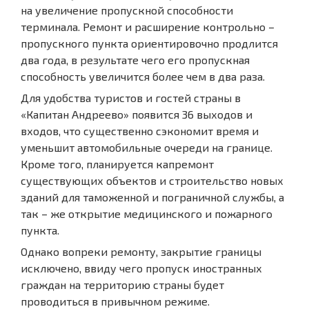
на увеличение пропускной способности
терминала. Ремонт и расширение контрольно –
пропускного пункта ориентировочно продлится
два года, в результате чего его пропускная
способность увеличится более чем в два раза.
Для удобства туристов и гостей страны в
«Капитан Андреево» появится 36 выходов и
входов, что существенно сэкономит время и
уменьшит автомобильные очереди на границе.
Кроме того, планируется капремонт
существующих объектов и строительство новых
зданий для таможенной и пограничной службы, а
так – же открытие медицинского и пожарного
пункта.
Однако вопреки ремонту, закрытие границы
исключено, ввиду чего пропуск иностранных
граждан на территорию страны будет
проводиться в привычном режиме.