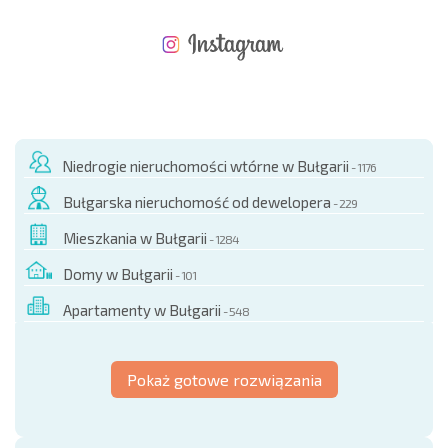
NOWA ROZSZERZONA SIATKA POŁĄCZEŃ LOTNICZYCH
KOSZTY PRZY ZAKUPIE NIERUCHOMOŚCI
ROCZNE KOSZTY UTRZYMANIA NIERUCHOMOŚCI
Niedrogie nieruchomości wtórne w Bułgarii
- 1176
Bułgarska nieruchomość od dewelopera
- 229
Mieszkania w Bułgarii
- 1284
Domy w Bułgarii
- 101
Apartamenty w Bułgarii
- 548
Pokaż gotowe rozwiązania