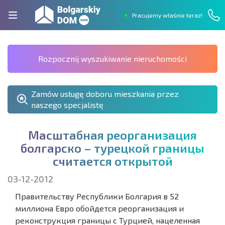
Pracujemy właśnie teraz!
Rozpocznij wyszukiwanie nieruchomości
Zamów usługę doboru mieszkania przez
naszego specjalistę
М
а
с
ш
т
а
б
н
а
я
р
е
о
р
г
а
н
и
з
а
ц
и
я
б
о
л
г
а
р
с
к
о
–
т
у
р
е
ц
к
о
й
г
р
а
н
и
ц
ы
с
ч
и
т
а
е
т
с
я
о
т
к
р
ы
т
о
й
03-12-2012
Правительству Республики Болгария в 52
миллиона Евро обойдется реорганизация и
реконструкция границы с Турцией, нацеленная