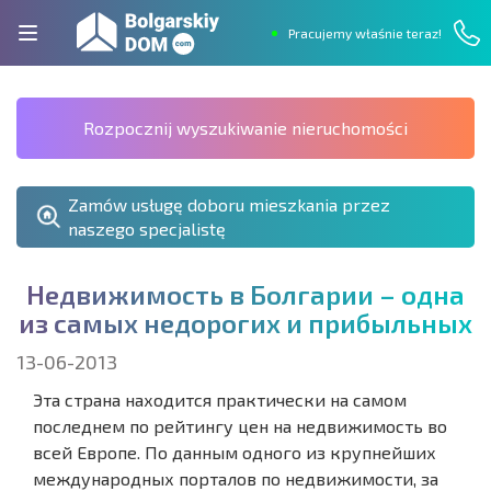
Pracujemy właśnie teraz!
Rozpocznij wyszukiwanie nieruchomości
Zamów usługę doboru mieszkania przez
naszego specjalistę
Н
е
д
в
и
ж
и
м
о
с
т
ь
в
Б
о
л
г
а
р
и
и
–
о
д
н
а
и
з
с
а
м
ы
х
н
е
д
о
р
о
г
и
х
и
п
р
и
б
ы
л
ь
н
ы
х
13-06-2013
Эта страна находится практически на самом
последнем по рейтингу цен на недвижимость во
всей Европе. По данным одного из крупнейших
международных порталов по недвижимости, за