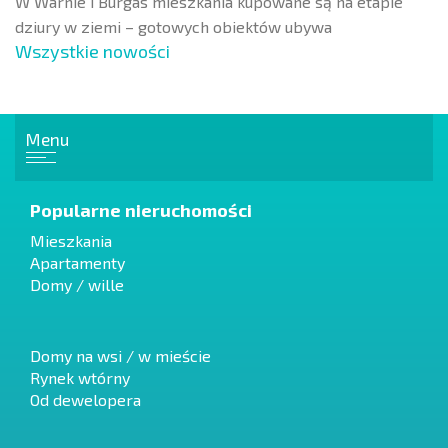
W Warnie i Burgas mieszkania kupowane są na etapie
dziury w ziemi – gotowych obiektów ubywa
Wszystkie nowości
Menu
Popularne nieruchomości
Mieszkania
Apartamenty
Domy / wille
Domy na wsi / w mieście
Rynek wtórny
Od dewelopera