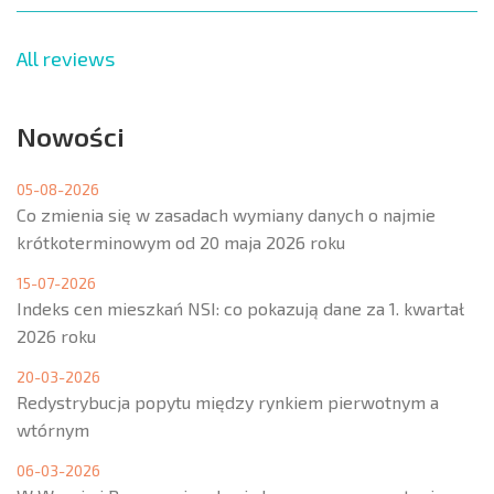
All reviews
Nowości
05-08-2026
Co zmienia się w zasadach wymiany danych o najmie
krótkoterminowym od 20 maja 2026 roku
15-07-2026
Indeks cen mieszkań NSI: co pokazują dane za 1. kwartał
2026 roku
20-03-2026
Redystrybucja popytu między rynkiem pierwotnym a
wtórnym
06-03-2026