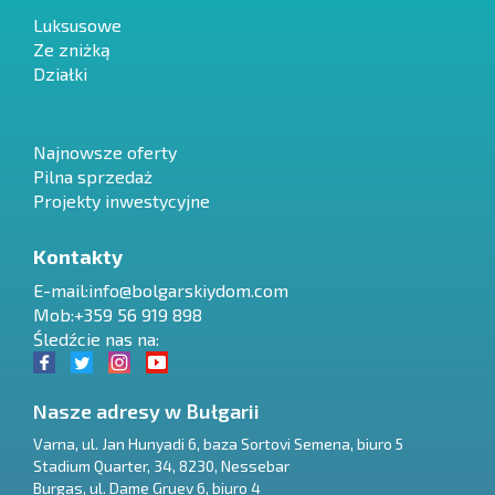
Luksusowe
Ze zniżką
Działki
Najnowsze oferty
Pilna sprzedaż
Projekty inwestycyjne
Kontakty
E-mail:
info@bolgarskiydom.com
Mob:+359 56 919 898
Śledźcie nas na:
Nasze adresy w Bułgarii
Varna
,
ul. Jan Hunyadi 6, baza Sortovi Semena, biuro 5
Stadium Quarter, 34
,
8230
,
Nessebar
RU
Burgas
,
ul. Dame Gruev 6, biuro 4