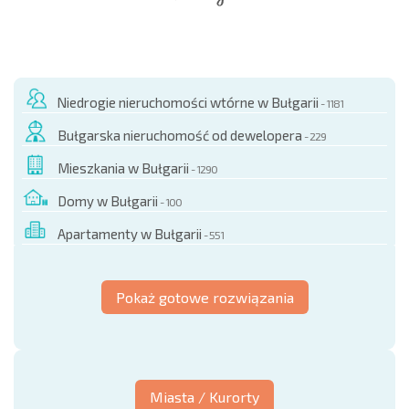
NOWA ROZSZERZONA SIATKA POŁĄCZEŃ LOTNICZYCH
KOSZTY PRZY ZAKUPIE NIERUCHOMOŚCI
ROCZNE KOSZTY UTRZYMANIA NIERUCHOMOŚCI
Niedrogie nieruchomości wtórne w Bułgarii
- 1181
Bułgarska nieruchomość od dewelopera
- 229
Mieszkania w Bułgarii
- 1290
Domy w Bułgarii
- 100
Apartamenty w Bułgarii
- 551
Pokaż gotowe rozwiązania
Miasta / Kurorty