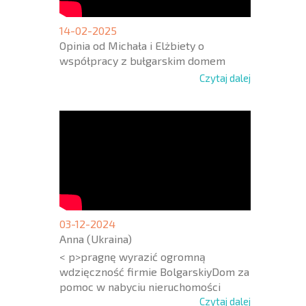
14-02-2025
Opinia od Michała i Elżbiety o
współpracy z bułgarskim domem
Czytaj dalej
03-12-2024
Anna (Ukraina)
< p>pragnę wyrazić ogromną
wdzięczność firmie BolgarskiyDom za
pomoc w nabyciu nieruchomości
Czytaj dalej