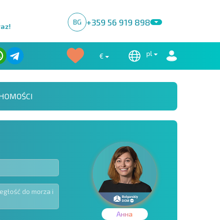
+359 56 919 898
BG
raz!
pl
€
HOMOŚCI
Анна