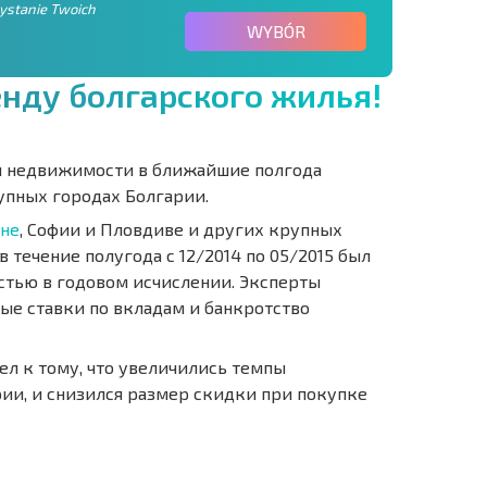
zystanie Twoich
WYBÓR
е
н
д
у
б
о
л
г
а
р
с
к
о
г
о
ж
и
л
ь
я
!
и недвижимости в ближайшие полгода
упных городах Болгарии.
рне
, Софии и Пловдиве и других крупных
в течение полугода с 12/2014 по 05/2015 был
стью в годовом исчислении. Эксперты
ые ставки по вкладам и банкротство
л к тому, что увеличились темпы
ии, и снизился размер скидки при покупке