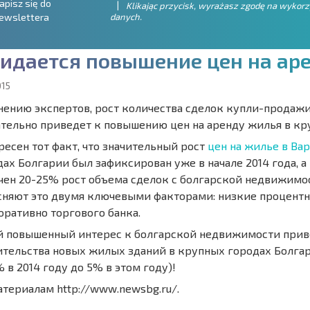
apisz się do
Klikając przycisk, wyrażasz zgodę na wykor
danych.
ewslettera
и
д
а
е
т
с
я
п
о
в
ы
ш
е
н
и
е
ц
е
н
н
а
а
р
015
нению экспертов, рост количества сделок купли-продаж
ательно приведет к повышению цен на аренду жилья в кр
ресен тот факт, что значительный рост
цен на жилье в Ва
ах Болгарии был зафиксирован уже в начале 2014 года, а 
чен 20-25% рост объема сделок с болгарской недвижимо
сняют это двумя ключевыми факторами: низкие процентн
оративно торгового банка.
й повышенный интерес к болгарской недвижимости приве
ительства новых жилых зданий в крупных городах Болгар
% в 2014 году до 5% в этом году)!
атериалам http://www.newsbg.ru/.