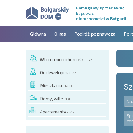
Pomagamy sprzedawać i
kupować
nieruchomości w Bułgarii
Główna
O nas
Podróż poznawcza
Por
Wtórna nieruchomość
- 1172
Od dewelopera
- 229
Sz
Mieszkania
- 1280
Domy, wille
- 101
Apartamenty
- 542