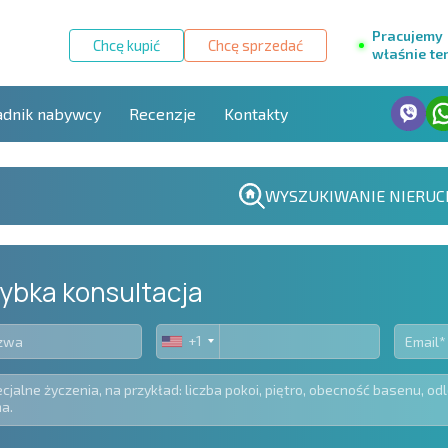
Pracujemy
Chcę kupić
Chcę sprzedać
właśnie te
adnik nabywcy
Recenzje
Kontakty
WYSZUKIWANIE NIERUC
ybka konsultacja
+1
United
States
+1