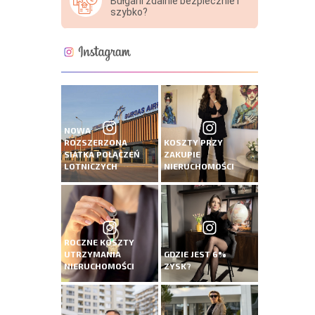
Bułgarii zdalnie bezpiecznie i
szybko?
NOWA
ROZSZERZONA
KOSZTY PRZY
SIATKA POŁĄCZEŃ
ZAKUPIE
LOTNICZYCH
NIERUCHOMOŚCI
ROCZNE KOSZTY
UTRZYMANIA
GDZIE JEST 6%
NIERUCHOMOŚCI
ZYSK?