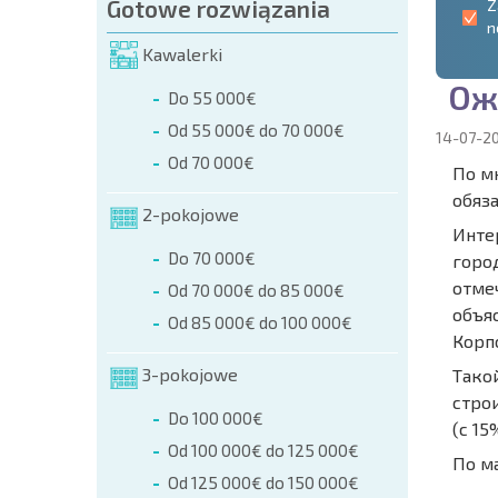
Gotowe rozwiązania
Z
n
Kawalerki
О
ж
Do 55 000€
Od 55 000€ do 70 000€
14-07-2
Od 70 000€
По м
обяз
2-pokojowe
Инте
Do 70 000€
город
отме
Od 70 000€ do 85 000€
объя
Od 85 000€ do 100 000€
Корп
3-pokojowe
Тако
стро
Do 100 000€
(с 15
Od 100 000€ do 125 000€
По м
Od 125 000€ do 150 000€
NOWA