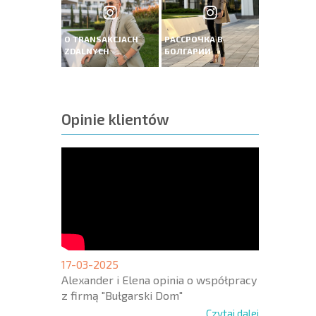
O TRANSAKCJACH
РАССРОЧКА В
ZDALNYCH
БОЛГАРИИ
Opinie klientów
17-03-2025
Alexander i Elena opinia o współpracy
z firmą "Bułgarski Dom"
Czytaj dalej