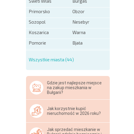
Sweti Włas
Burgas
Primorsko
Obzor
Sozopol
Nesebyr
Koszarica
Warna
Pomorie
Bjała
Wszystkie miasta (44)
Gdzie jest najlepsze miejsce
na zakup mieszkania w
Bułgarii?
Jak korzystnie kupić
nieruchomość w 2026 roku?
Jak sprzedać mieszkanie w