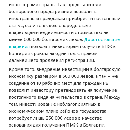
инвесторами страны. Так, представители
болгарского народа решили позволить
иностранным гражданам приобрести постоянный
статус, если те в свою очередь стали
владельцами недвижимости стоимостью не
менее 600 000 болгарских левов.
Дорогостоящие
владения
позволят инвесторам получить ВНЖ в
Болгарии сроком на один год, с правом
дальнейшего продления регистрации.
Кроме того, внедрение инвестиций в болгарскую
экономику размером в 500 000 левов, а так – же
создание от 10 рабочих мест для граждан РБ,
позволит инвестору претендовать на получение
постоянного вида на жительство в стране. Между
тем, инвестирование неблагоприятных в
экономическом плане районов государства
потребует лишь 250 000 левов в качестве
основания для получения ПМЖ в Болгарии.