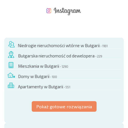
NOWA ROZSZERZONA SIATKA POŁĄCZEŃ LOTNICZYCH
KOSZTY PRZY ZAKUPIE NIERUCHOMOŚCI
ROCZNE KOSZTY UTRZYMANIA NIERUCHOMOŚCI
Niedrogie nieruchomości wtórne w Bułgarii
- 1181
Bułgarska nieruchomość od dewelopera
- 229
Mieszkania w Bułgarii
- 1290
Domy w Bułgarii
- 100
Apartamenty w Bułgarii
- 551
Pokaż gotowe rozwiązania