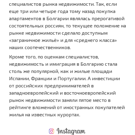
специалистов рынка недвижимости. Так, если
еще три или четыре года тому назад покупка
апартаментов в Болгарии являлась прерогативой
состоятельных россиян, то текущее положение на
рынке недвижимости сделало доступным
«заграничное жильё» и для «среднего класса»
наших соотечественников.
Кроме того, по оценкам специалистов,
недвижимость и имиграция в Болгарию стала
столь же популярной, как и жилые площади
Испании, Франции и Португалии. А инвестиции
от российских предпринимателей в
западноевропейский и восточноевропейский
рынок недвижимости заняли пятое место в
рейтинге вложений от иностранных покупателей
жилья на известных курортах.