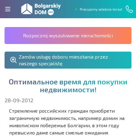
Pracujemy właśnie teraz!
Rozpocznij wyszukiwanie nieruchomości
Zamów usługę doboru mieszkania przez
naszego specjalistę
О
п
т
и
м
а
л
ь
н
о
е
в
р
е
м
я
д
л
я
п
о
к
у
п
к
и
н
е
д
в
и
ж
и
м
о
с
т
и
!
28-09-2012
Стремление российских граждан приобрети
заграничную недвижимость, например домик на
живописном побережье Болгарии, в этом году
превысило даже самые смелые ожидания