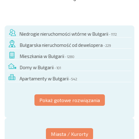
NOWA ROZSZERZONA SIATKA POŁĄCZEŃ LOTNICZYCH
KOSZTY PRZY ZAKUPIE NIERUCHOMOŚCI
ROCZNE KOSZTY UTRZYMANIA NIERUCHOMOŚCI
Niedrogie nieruchomości wtórne w Bułgarii
- 1172
Bułgarska nieruchomość od dewelopera
- 229
Mieszkania w Bułgarii
- 1280
Domy w Bułgarii
- 101
Apartamenty w Bułgarii
- 542
Pokaż gotowe rozwiązania
Miasta / Kurorty