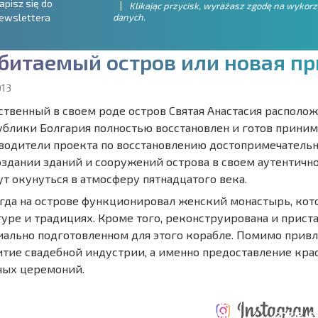
apisz się do
Klikając przycisk, wyrażasz zgodę na wykor
danych.
ewslettera
б
и
т
а
е
м
ы
й
о
с
т
р
о
в
и
л
и
н
о
в
а
я
п
р
013
ственный в своем роде остров Святая Анастасия располо
ублики Болгария полностью восстановлен и готов приним
водители проекта по восстановлению достопримечательн
оздании зданий и сооружений острова в своем аутентично
ут окунуться в атмосферу пятнадцатого века.
гда на острове функционировал женский монастырь, кот
туре и традициях. Кроме того, реконструирована и прист
иально подготовленном для этого корабле. Помимо привле
итие свадебной индустрии, а именно предоставление кр
ных церемоний.
ERZONA
KOSZTY PRZY
ROCZNE KOSZTY
A POŁĄCZEŃ
ZAKUPIE
UTRZYMANIA
GDZIE JE