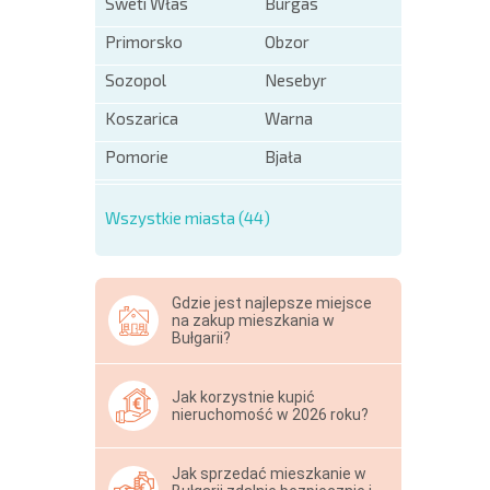
Sweti Włas
Burgas
Primorsko
Obzor
Sozopol
Nesebyr
Koszarica
Warna
Pomorie
Bjała
Wszystkie miasta (44)
Gdzie jest najlepsze miejsce
na zakup mieszkania w
Bułgarii?
Jak korzystnie kupić
nieruchomość w 2026 roku?
Jak sprzedać mieszkanie w