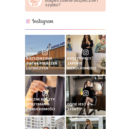
Bułgarii zdalnie bezpiecznie i
szybko?
NOWA
ROZSZERZONA
KOSZTY PRZY
SIATKA POŁĄCZEŃ
ZAKUPIE
LOTNICZYCH
NIERUCHOMOŚCI
ROCZNE KOSZTY
UTRZYMANIA
GDZIE JEST 6%
NIERUCHOMOŚCI
ZYSK?