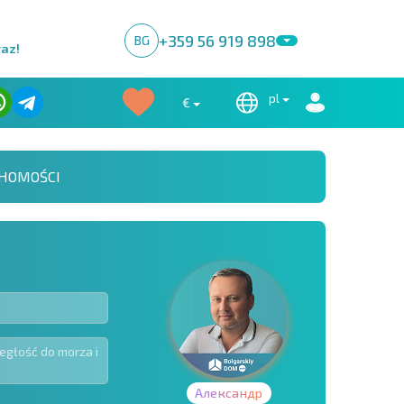
+359 56 919 898
BG
raz!
pl
€
HOMOŚCI
Александр