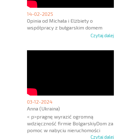
14-02-2025
Opinia od Michała i Elżbiety o
współpracy z bułgarskim domem
Czytaj dalej
03-12-2024
Anna (Ukraina)
< p>pragnę wyrazić ogromną
wdzięczność firmie BolgarskiyDom za
pomoc w nabyciu nieruchomości
Czytaj dalej