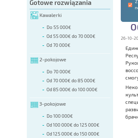
Gotowe rozwiązania
Z
n
Kawalerki
О
Do 55 000€
Od 55 000€ do 70 000€
26-10-2
Od 70 000€
Един
Респ
2-pokojowe
Руко
восс
Do 70 000€
смог
Od 70 000€ do 85 000€
Неко
Od 85 000€ do 100 000€
куль
спец
3-pokojowe
разв
Do 100 000€
брач
Od 100 000€ do 125 000€
NOWA
ROZSZ
Od 125 000€ do 150 000€
SIATK