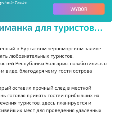
zystanie Twoich
WYBÓR
и
м
а
н
к
а
д
л
я
т
у
р
и
с
т
о
в
…
женный в Бургаском черноморском заливе
ать любознательных туристов.
остей Республики Болгария, позаботились о
м виде, благодаря чему гости острова
орый оставил прочный след в местной
ань готовая принять гостей прибывших на
чения туристов, здесь планируется и
асивейших мест для проведения удаленных
ST 6%
O TRANSAKCJACH
РАССРОЧКА В