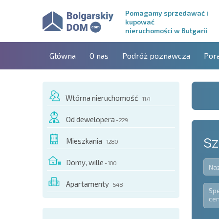
Pomagamy sprzedawać i
kupować
nieruchomości w Bułgarii
Główna
O nas
Podróż poznawcza
Por
Wtórna nieruchomość
- 1171
Od dewelopera
- 229
Sz
Mieszkania
- 1280
Domy, wille
- 100
Apartamenty
- 548