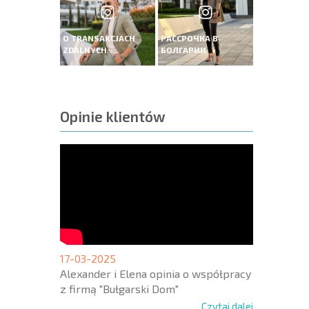
O TRANSAKCJACH
РАССРОЧКА В
ZDALNYCH
БОЛГАРИИ
Opinie klientów
17-03-2025
Alexander i Elena opinia o współpracy
z firmą "Bułgarski Dom"
Czytaj dalej