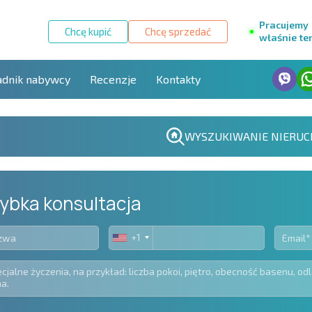
Pracujemy
Chcę kupić
Chcę sprzedać
właśnie te
adnik nabywcy
Recenzje
Kontakty
WYSZUKIWANIE NIERUC
ybka konsultacja
+1
United
States
+1