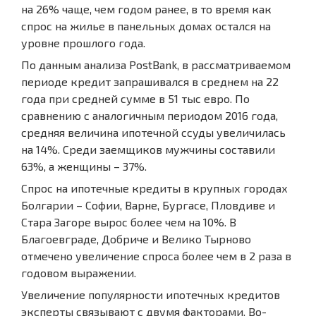
на 26% чаще, чем годом ранее, в то время как
спрос на жилье в панельных домах остался на
уровне прошлого года.
По данным анализа PostBank, в рассматриваемом
периоде кредит запрашивался в среднем на 22
года при средней сумме в 51 тыс евро. По
сравнению с аналогичным периодом 2016 года,
средняя величина ипотечной ссуды увеличилась
на 14%. Среди заемщиков мужчины составили
63%, а женщины – 37%.
Спрос на ипотечные кредиты в крупных городах
Болгарии – Софии, Варне, Бургасе, Пловдиве и
Стара Загоре вырос более чем на 10%. В
Благоевграде, Добриче и Велико Тырново
отмечено увеличение спроса более чем в 2 раза в
годовом выражении.
Увеличение популярности ипотечных кредитов
эксперты связывают с двумя факторами. Во-