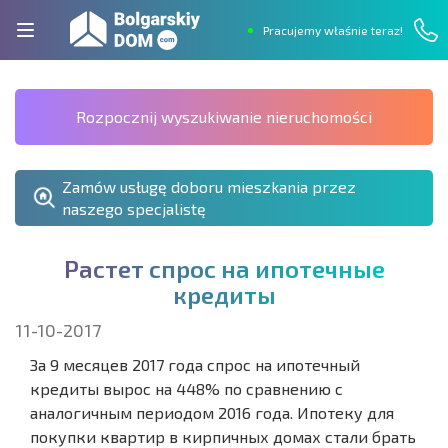
Pracujemy właśnie teraz!
Rozpocznij wyszukiwanie nieruchomości
Zamów usługę doboru mieszkania przez
naszego specjalistę
Р
а
с
т
е
т
с
п
р
о
с
н
а
и
п
о
т
е
ч
н
ы
е
к
р
е
д
и
т
ы
11-10-2017
За 9 месяцев 2017 года спрос на ипотечный
кредиты вырос на 448% по сравнению с
аналогичным периодом 2016 года. Ипотеку для
покупки квартир в кирпичных домах стали брать