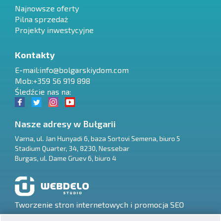
Najnowsze oferty
Pilna sprzedaż
Projekty inwestycyjne
Kontakty
E-mail:
info@bolgarskiydom.com
Mob:+359 56 919 898
Śledźcie nas na:
Nasze adresy w Bułgarii
Varna
,
ul. Jan Hunyadi 6, baza Sortovi Semena, biuro 5
Stadium Quarter, 34
,
8230
,
Nessebar
RU
Burgas
,
ul. Dame Gruev 6, biuro 4
€
EN
$
UA
Tworzenie stron internetowych i promocja SEO
₽
PL