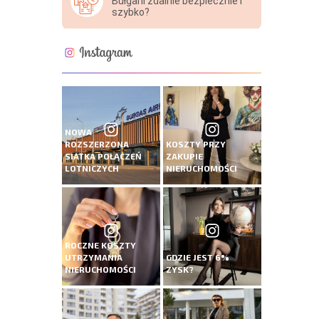
Bułgarii zdalnie bezpiecznie i
szybko?
NOWA
ROZSZERZONA
KOSZTY PRZY
SIATKA POŁĄCZEŃ
ZAKUPIE
LOTNICZYCH
NIERUCHOMOŚCI
ROCZNE KOSZTY
UTRZYMANIA
GDZIE JEST 6%
NIERUCHOMOŚCI
ZYSK?