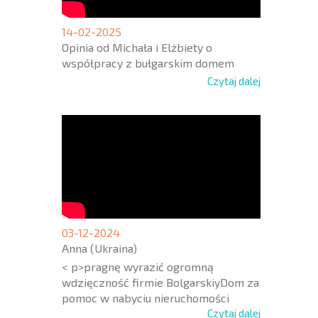
14-02-2025
Opinia od Michała i Elżbiety o
współpracy z bułgarskim domem
Czytaj dalej
03-12-2024
Anna (Ukraina)
< p>pragnę wyrazić ogromną
wdzięczność firmie BolgarskiyDom za
pomoc w nabyciu nieruchomości
Czytaj dalej