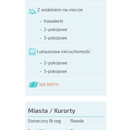
NOWA
Z widokiem na morze
ROZSZ
SIATK
Kawalerki
LOTNI
2-pokojowe
3-pokojowe
Luksusowa nieruchomość
2-pokojowe
3-pokojowe
NA RATY!
Miasta / Kurorty
Słoneczny Brzeg
Rawda