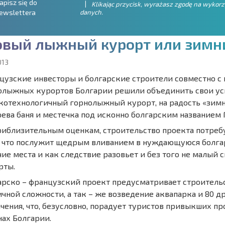
apisz się do
Klikając przycisk, wyrażasz zgodę na wykor
danych.
ewslettera
о
в
ы
й
л
ы
ж
н
ы
й
к
у
р
о
р
т
и
л
и
з
и
м
н
013
цузские инвесторы и болгарские строители совместно 
олыжных курортов Болгарии решили объединить свои уси
котехнологичный горнолыжный курорт, на радость «зимн
рева баня и местечка под исконно болгарским названием 
риблизительным оценкам, строительство проекта потреб
, что послужит щедрым вливанием в нуждающуюся болгар
чие места и как следствие разовьет и без того не малый
рты.
арско – французский проект предусматривает строитель
ичной сложности, а так – же возведение аквапарка и 80 
ачения, что, безусловно, порадует туристов привыкших п
нах Болгарии.