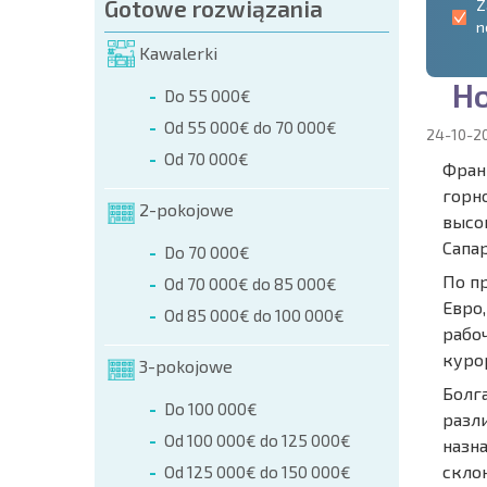
Gotowe rozwiązania
Z
n
Kawalerki
Н
Do 55 000€
Od 55 000€ do 70 000€
24-10-2
Od 70 000€
Фран
горн
2-pokojowe
высо
Сапа
Do 70 000€
По п
Od 70 000€ do 85 000€
Евро
Od 85 000€ do 100 000€
рабо
куро
3-pokojowe
Болг
Do 100 000€
разл
Od 100 000€ do 125 000€
назн
скло
Od 125 000€ do 150 000€