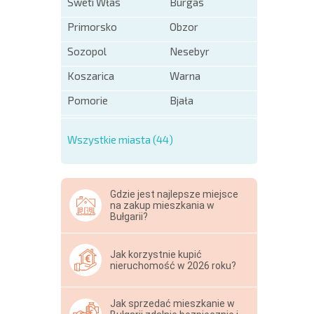
Sweti Włas
Burgas
Primorsko
Obzor
Sozopol
Nesebyr
Koszarica
Warna
Pomorie
Bjała
Wszystkie miasta (44)
Gdzie jest najlepsze miejsce
na zakup mieszkania w
Bułgarii?
Jak korzystnie kupić
nieruchomość w 2026 roku?
Jak sprzedać mieszkanie w