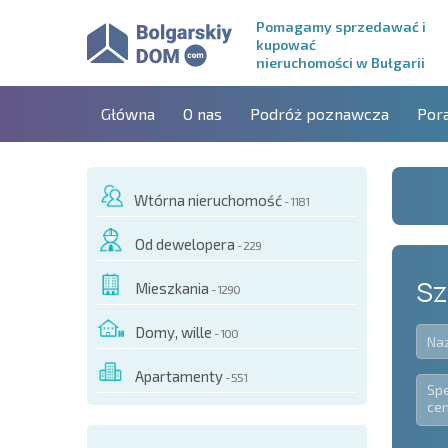
Pomagamy sprzedawać i
kupować
nieruchomości w Bułgarii
Główna
O nas
Podróż poznawcza
Por
Wtórna nieruchomość
- 1181
Od dewelopera
- 229
Sz
Mieszkania
- 1290
Domy, wille
- 100
Apartamenty
- 551