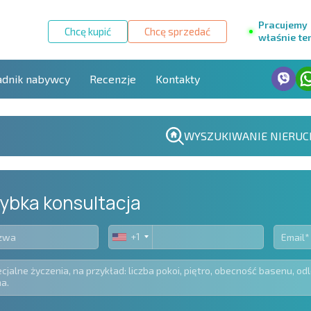
Pracujemy
Chcę kupić
Chcę sprzedać
właśnie te
adnik nabywcy
Recenzje
Kontakty
WYSZUKIWANIE NIERUC
ybka konsultacja
+1
United
States
+1