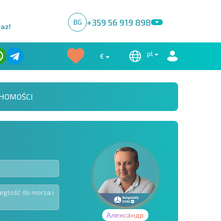
+359 56 919 898
BG
raz!
pl
€
HOMOŚCI
Александр