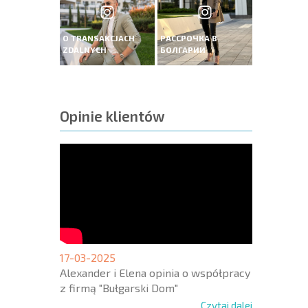
O TRANSAKCJACH
РАССРОЧКА В
ZDALNYCH
БОЛГАРИИ
Opinie klientów
17-03-2025
Alexander i Elena opinia o współpracy
z firmą "Bułgarski Dom"
Czytaj dalej