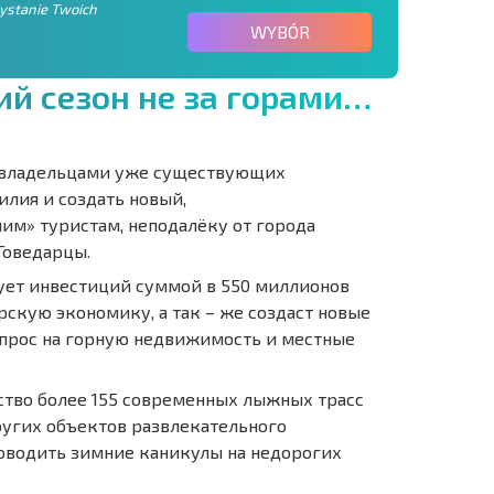
zystanie Twoich
WYBÓR
и
й
с
е
з
о
н
н
е
з
а
г
о
р
а
м
и
…
с владельцами уже существующих
лия и создать новый,
им» туристам, неподалёку от города
Говедарцы.
ует инвестиций суммой в 550 миллионов
скую экономику, а так – же создаст новые
 спрос на горную недвижимость и местные
ство более 155 современных лыжных трасс
других объектов развлекательного
роводить зимние каникулы на недорогих