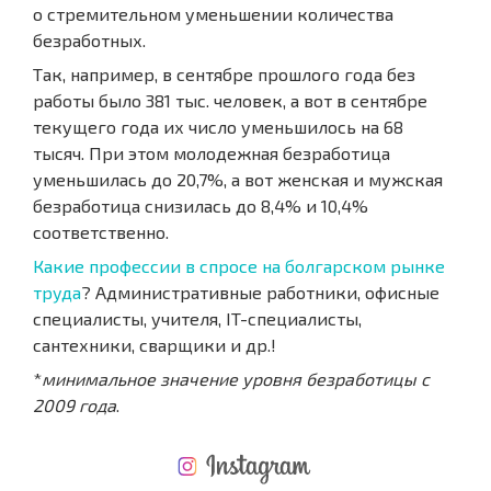
о стремительном уменьшении количества
безработных.
Так, например, в сентябре прошлого года без
работы было 381 тыс. человек, а вот в сентябре
текущего года их число уменьшилось на 68
тысяч. При этом молодежная безработица
уменьшилась до 20,7%, а вот женская и мужская
безработица снизилась до 8,4% и 10,4%
соответственно.
Какие профессии в спросе на болгарском рынке
труда
? Административные работники, офисные
специалисты, учителя, IT-специалисты,
сантехники, сварщики и др.!
*
минимальное значение уровня безработицы с
2009 года
.