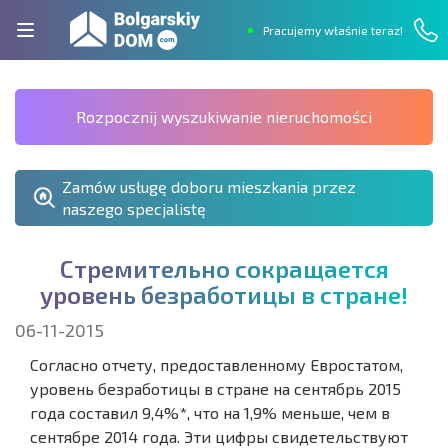
Pracujemy właśnie teraz!
Rozpocznij wyszukiwanie nieruchomości
Zamów usługę doboru mieszkania przez
naszego specjalistę
С
т
р
е
м
и
т
е
л
ь
н
о
с
о
к
р
а
щ
а
е
т
с
я
у
р
о
в
е
н
ь
б
е
з
р
а
б
о
т
и
ц
ы
в
с
т
р
а
н
е
!
06-11-2015
Согласно отчету, предоставленному Евростатом,
уровень безработицы в стране на сентябрь 2015
года составил 9,4%*, что на 1,9% меньше, чем в
сентябре 2014 года. Эти цифры свидетельствуют