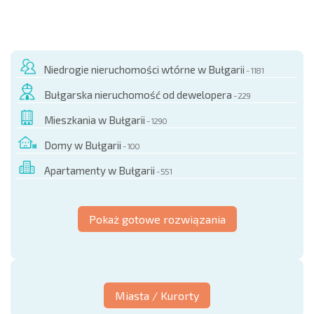
NOWA ROZSZERZONA SIATKA POŁĄCZEŃ LOTNICZYCH
KOSZTY PRZY ZAKUPIE NIERUCHOMOŚCI
ROCZNE KOSZTY UTRZYMANIA NIERUCHOMOŚCI
Niedrogie nieruchomości wtórne w Bułgarii
- 1181
Bułgarska nieruchomość od dewelopera
- 229
Mieszkania w Bułgarii
- 1290
Domy w Bułgarii
- 100
Apartamenty w Bułgarii
- 551
Pokaż gotowe rozwiązania
Miasta / Kurorty