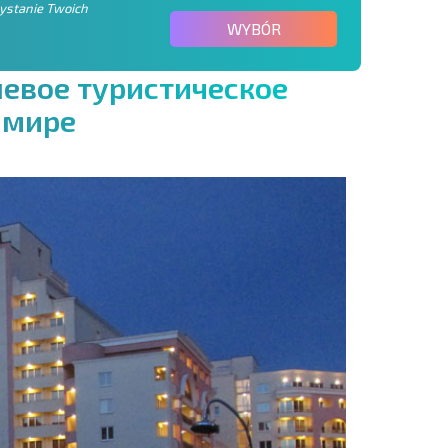
zystanie Twoich
WYBÓR
ш
е
в
о
е
т
у
р
и
с
т
и
ч
е
с
к
о
е
м
и
р
е