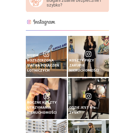
Bułgarii zdalnie bezpiecznie i
szybko?
NOWA
ROZSZERZONA
KOSZTY PRZY
SIATKA POŁĄCZEŃ
ZAKUPIE
LOTNICZYCH
NIERUCHOMOŚCI
ROCZNE KOSZTY
UTRZYMANIA
GDZIE JEST 6%
NIERUCHOMOŚCI
ZYSK?