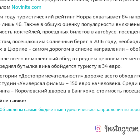
алом
Novinite.com
ом году туристический рейтинг Норра охватывает 84 напр
о лишь 46. Также в общую оценку популярности включен
мость коктейлей, проездных билетов в автобусе, посеще
стам, посещающим Солнечный берег в 2016 году, необходим
х в Цюрихе – самом дорогом в списке направлении – обо
вле всего комплексный обед в среднем ценовом сегменте 
редняя бутылка вина обойдется туристу в 34 евро.
тегории «Достопримечательности» дороже всего обходи
студии «Универсал фильм» – 150 евро на человека. Сред
инга – Королевский дворец в Бангкоке, стоимость посещен
йте также:
Объявлены самые бюджетные туристические направления по версии
ERZONA
KOSZTY PRZY
ROCZNE KOSZTY
A POŁĄCZEŃ
ZAKUPIE
UTRZYMANIA
GDZIE JE
CZYCH
NIERUCHOMOŚCI
NIERUCHOMOŚCI
ZYSK?