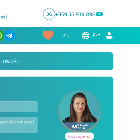
+359 56 919 898
BG
raz!
pl
€
HOMOŚCI
Екатерина