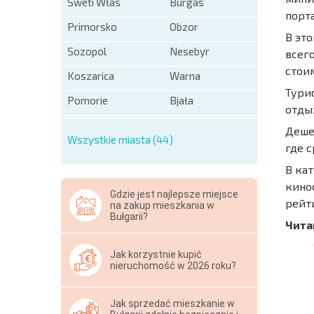
Sweti Włas
Burgas
порт
Primorsko
Obzor
В эт
Sozopol
Nesebyr
всег
стои
Koszarica
Warna
Тури
Pomorie
Bjała
отды
Деше
Wszystkie miasta (44)
где с
В ка
кино
Gdzie jest najlepsze miejsce
рейт
na zakup mieszkania w
Bułgarii?
Чита
Jak korzystnie kupić
NOWA
nieruchomość w 2026 roku?
ROZSZ
SIATK
Jak sprzedać mieszkanie w
LOTNI