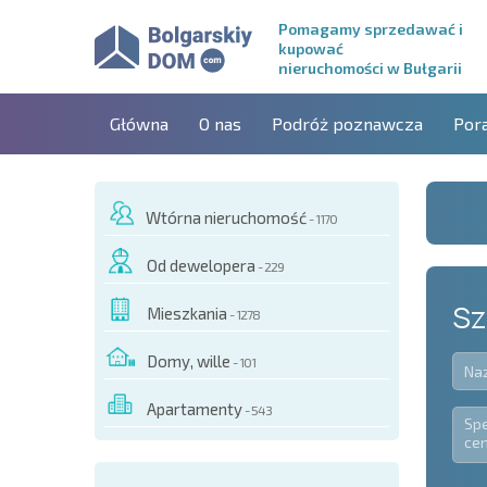
Pomagamy sprzedawać i
kupować
nieruchomości w Bułgarii
Główna
O nas
Podróż poznawcza
Por
Wtórna nieruchomość
- 1170
Od dewelopera
- 229
Sz
Mieszkania
- 1278
Domy, wille
- 101
Apartamenty
- 543