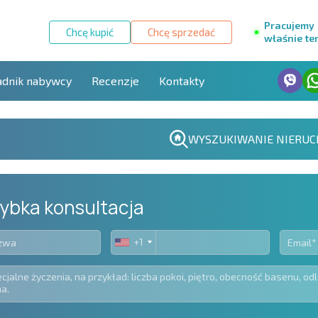
Pracujemy
Chcę kupić
Chcę sprzedać
właśnie te
adnik nabywcy
Recenzje
Kontakty
WYSZUKIWANIE NIERUC
ybka konsultacja
+1
United
States
+1