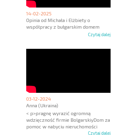
14-02-2025
Opinia od Michała i Elżbiety o
współpracy z bułgarskim domem
Czytaj dalej
03-12-2024
Anna (Ukraina)
< p>pragnę wyrazić ogromną
wdzięczność firmie BolgarskiyDom za
pomoc w nabyciu nieruchomości
Czytaj dalej