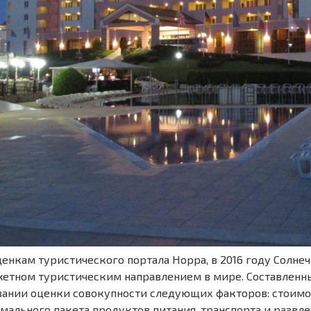
ценкам туристического портала Норра, в 2016 году Солне
етном туристическим направлением в мире. Составленн
вании оценки совокупности следующих факторов: стоимост
мального пакета продуктов питания, транспорта и развл