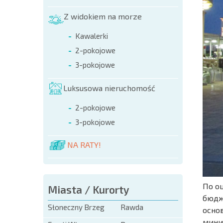
Z widokiem na morze
Kawalerki
2-pokojowe
3-pokojowe
Luksusowa nieruchomość
2-pokojowe
3-pokojowe
NA RATY!
По о
Miasta / Kurorty
бюдж
Słoneczny Brzeg
Rawda
осно
мини