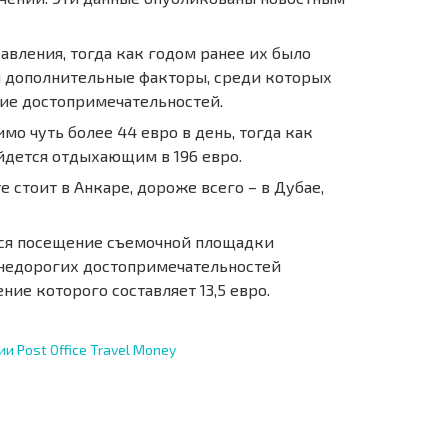
авления, тогда как годом ранее их было
ы дополнительные факторы, среди которых
ние достопримечательностей.
о чуть более 44 евро в день, тогда как
йдется отдыхающим в 196 евро.
стоит в Анкаре, дороже всего – в Дубае,
тся посещение съемочной площадки
и недорогих достопримечательностей
ие которого составляет 13,5 евро.
 Post Office Travel Money
ST 6%
O TRANSAKCJACH
РАССРОЧКА В
ZDALNYCH
БОЛГАРИИ