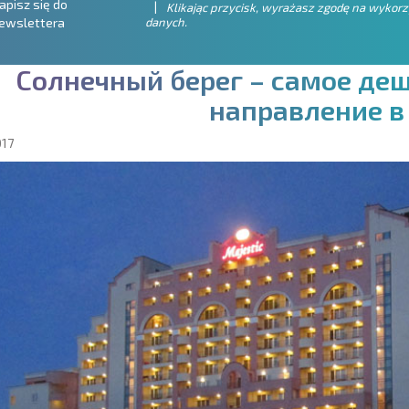
apisz się do
Klikając przycisk, wyrażasz zgodę na wykor
danych.
ewslettera
С
о
л
н
е
ч
н
ы
й
б
е
р
е
г
–
с
а
м
о
е
д
е
н
а
п
р
а
в
л
е
н
и
е
в
017