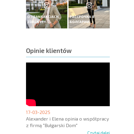
O TRANSAKCJACH
РАССРОЧКА В
ZDALNYCH
БОЛГАРИИ
Opinie klientów
17-03-2025
Alexander i Elena opinia o współpracy
z firmą "Bułgarski Dom"
Czytaj dalej