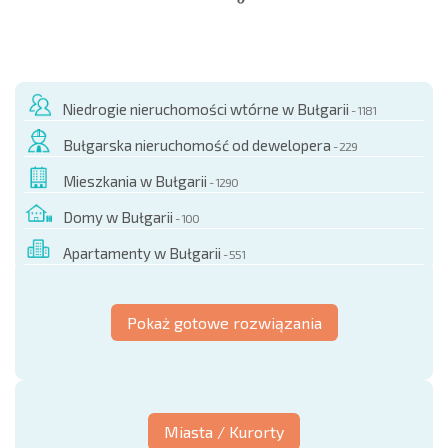
NOWA ROZSZERZONA SIATKA POŁĄCZEŃ LOTNICZYCH
KOSZTY PRZY ZAKUPIE NIERUCHOMOŚCI
ROCZNE KOSZTY UTRZYMANIA NIERUCHOMOŚCI
Niedrogie nieruchomości wtórne w Bułgarii
- 1181
Bułgarska nieruchomość od dewelopera
- 229
Mieszkania w Bułgarii
- 1290
Domy w Bułgarii
- 100
Apartamenty w Bułgarii
- 551
Pokaż gotowe rozwiązania
Miasta / Kurorty