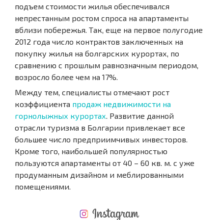
подъем стоимости жилья обеспечивался
непрестанным ростом спроса на апартаменты
вблизи побережья. Так, еще на первое полугодие
2012 года число контрактов заключенных на
покупку жилья на болгарских курортах, по
сравнению с прошлым равнозначным периодом,
возросло более чем на 17%.
Между тем, специалисты отмечают рост
коэффициента
продаж недвижимости на
горнолыжных курортах
. Развитие данной
отрасли туризма в Болгарии привлекает все
большее число предприимчивых инвесторов.
Кроме того, наибольшей популярностью
пользуются апартаменты от 40 – 60 кв. м. с уже
продуманным дизайном и меблированными
помещениями.