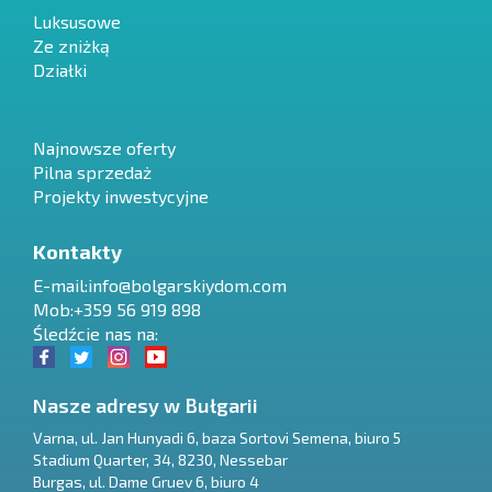
Luksusowe
Ze zniżką
Działki
Najnowsze oferty
Pilna sprzedaż
Projekty inwestycyjne
Kontakty
E-mail:
info@bolgarskiydom.com
Mob:+359 56 919 898
Śledźcie nas na:
Nasze adresy w Bułgarii
Varna
,
ul. Jan Hunyadi 6, baza Sortovi Semena, biuro 5
Stadium Quarter, 34
,
8230
,
Nessebar
RU
Burgas
,
ul. Dame Gruev 6, biuro 4