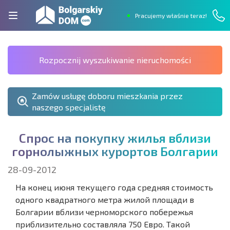
Pracujemy właśnie teraz!
Rozpocznij wyszukiwanie nieruchomości
Zamów usługę doboru mieszkania przez
naszego specjalistę
С
п
р
о
с
н
а
п
о
к
у
п
к
у
ж
и
л
ь
я
в
б
л
и
з
и
г
о
р
н
о
л
ы
ж
н
ы
х
к
у
р
о
р
т
о
в
Б
о
л
г
а
р
и
и
28-09-2012
На конец июня текущего года средняя стоимость
одного квадратного метра жилой площади в
Болгарии вблизи черноморского побережья
приблизительно составляла 750 Евро. Такой