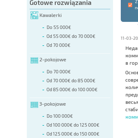
Gotowe rozwiązania
Z
n
Kawalerki
Do 55 000€
Od 55 000€ do 70 000€
11-03-20
Od 70 000€
Неда
комм
2-pokojowe
в гор
Do 70 000€
Осно
совр
Od 70 000€ do 85 000€
коли
Od 85 000€ do 100 000€
пред
весь
3-pokojowe
стаб
Do 100 000€
комм
Od 100 000€ do 125 000€
NOWA
ROZSZ
Od 125 000€ do 150 000€
SIATK