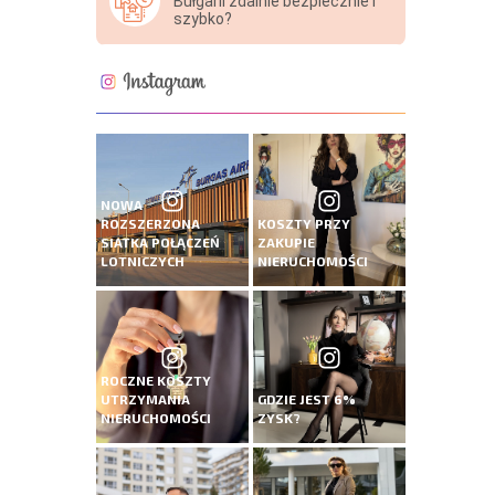
Bułgarii zdalnie bezpiecznie i
szybko?
NOWA
ROZSZERZONA
KOSZTY PRZY
SIATKA POŁĄCZEŃ
ZAKUPIE
LOTNICZYCH
NIERUCHOMOŚCI
ROCZNE KOSZTY
UTRZYMANIA
GDZIE JEST 6%
NIERUCHOMOŚCI
ZYSK?