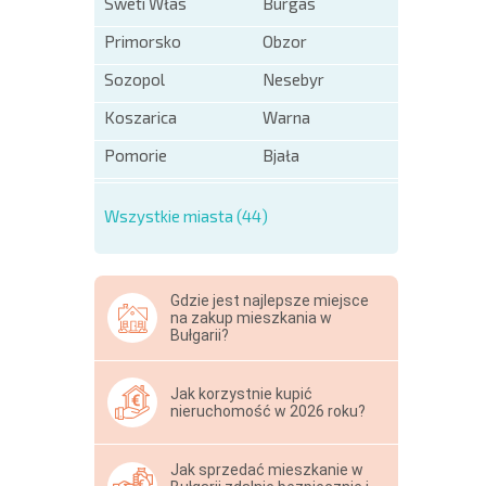
Sweti Włas
Burgas
Primorsko
Obzor
Sozopol
Nesebyr
Koszarica
Warna
Pomorie
Bjała
Wszystkie miasta (44)
Gdzie jest najlepsze miejsce
na zakup mieszkania w
Bułgarii?
Jak korzystnie kupić
nieruchomość w 2026 roku?
Jak sprzedać mieszkanie w