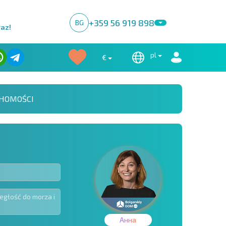
+359 56 919 898
BG
raz!
pl
€
HOMOŚCI
Анна