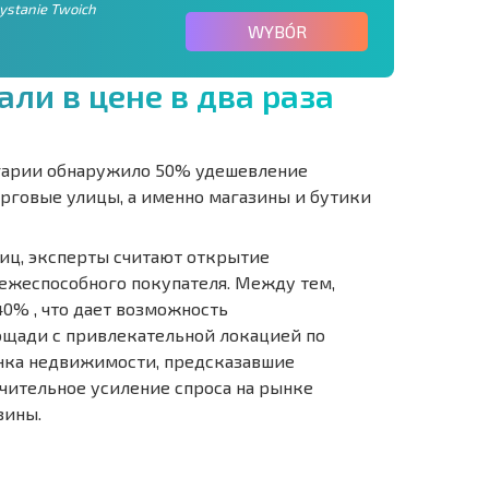
zystanie Twoich
WYBÓR
а
л
и
в
ц
е
н
е
в
д
в
а
р
а
з
а
гарии обнаружило 50% удешевление
орговые улицы, а именно магазины и бутики
иц, эксперты считают открытие
ежеспособного покупателя. Между тем,
0% , что дает возможность
щади с привлекательной локацией по
ынка недвижимости, предсказавшие
ачительное усиление спроса на рынке
зины.
ST 6%
O TRANSAKCJACH
РАССРОЧКА В