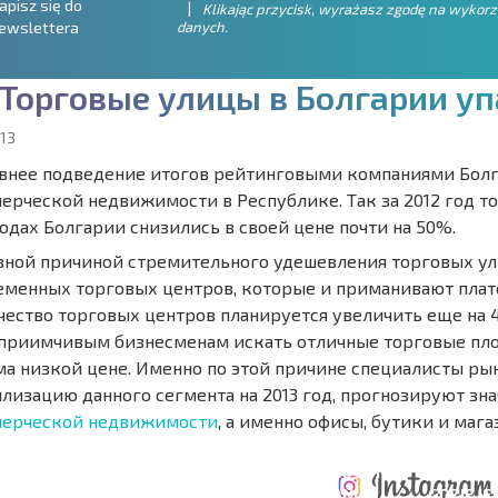
apisz się do
Klikając przycisk, wyrażasz zgodę na wykor
danych.
ewslettera
Т
о
р
г
о
в
ы
е
у
л
и
ц
ы
в
Б
о
л
г
а
р
и
и
у
п
13
внее подведение итогов рейтинговыми компаниями Бол
ерческой недвижимости в Республике. Так за 2012 год т
одах Болгарии снизились в своей цене почти на 50%.
вной причиной стремительного удешевления торговых ул
еменных торговых центров, которые и приманивают плат
чество торговых центров планируется увеличить еще на 4
приимчивым бизнесменам искать отличные торговые пло
ма низкой цене. Именно по этой причине специалисты р
илизацию данного сегмента на 2013 год, прогнозируют зн
ерческой недвижимости
, а именно офисы, бутики и мага
ERZONA
KOSZTY PRZY
ROCZNE KOSZTY
A POŁĄCZEŃ
ZAKUPIE
UTRZYMANIA
GDZIE JE