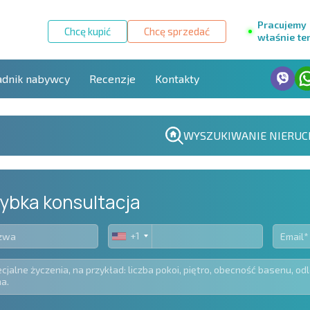
Pracujemy
Chcę kupić
Chcę sprzedać
właśnie te
adnik nabywcy
Recenzje
Kontakty
WYSZUKIWANIE NIERUC
ybka konsultacja
+1
United
States
+1