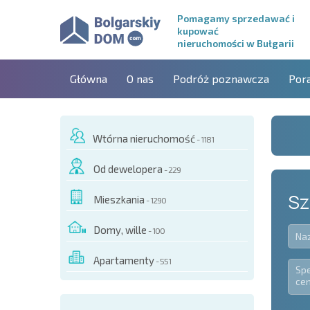
Pomagamy sprzedawać i
kupować
nieruchomości w Bułgarii
Główna
O nas
Podróż poznawcza
Por
Wtórna nieruchomość
- 1181
Od dewelopera
- 229
Sz
Mieszkania
- 1290
Domy, wille
- 100
Apartamenty
- 551