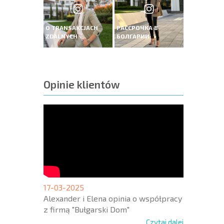
O TRANSAKCJACH
РАССРОЧКА В
ZDALNYCH
БОЛГАРИИ
Opinie klientów
17-03-2025
Alexander i Elena opinia o współpracy
z firmą "Bułgarski Dom"
Czytaj dalej