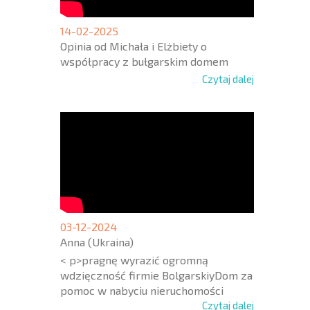
14-02-2025
Opinia od Michała i Elżbiety o
współpracy z bułgarskim domem
Czytaj dalej
03-12-2024
Anna (Ukraina)
< p>pragnę wyrazić ogromną
wdzięczność firmie BolgarskiyDom za
pomoc w nabyciu nieruchomości
Czytaj dalej