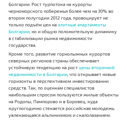
Болгарии. Рост турпотока на курорты
черноморского побережья более чем на 30% во
втором полугодии 2012 года, провоцирует не
только подъём цен на
элитные апартаменты
Болгарии
, но и общую положительную динамику
в стабилизации рынка недвижимости
государства.
Кроме того, развитие горнолыжных курортов
северных регионов страны обеспечивает
устойчивую тенденцию на рост
цены вторичной
недвижимости в Болгарии
, что открывает новые
горизонты в перспективном инвестировании
средств. Так, по оценкам специалистов
наибольшим спросом пользуются жилые объекты
на Родопы, Пампорово и в Боровец, куда
круглогодично стекается российская молодежь
увлекающаяся альпинизмом и скалолазанием.