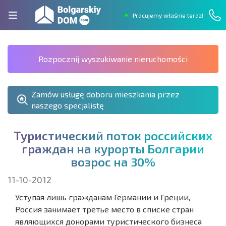
Pracujemy właśnie teraz!
Rozpocznij wyszukiwanie nieruchomości
Zamów usługę doboru mieszkania przez
naszego specjalistę
Т
у
р
и
с
т
и
ч
е
с
к
и
й
п
о
т
о
к
р
о
с
с
и
й
с
к
и
х
г
р
а
ж
д
а
н
н
а
к
у
р
о
р
т
ы
Б
о
л
г
а
р
и
и
в
о
з
р
о
с
н
а
3
0
%
11-10-2012
Уступая лишь гражданам Германии и Греции,
Россия занимает третье место в списке стран
являющихся донорами туристического бизнеса