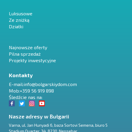
Luksusowe
Ze zniżką
Działki
Najnowsze oferty
Pilna sprzedaż
Projekty inwestycyjne
Kontakty
E-mail:
info@bolgarskiydom.com
Mob:+359 56 919 898
Śledźcie nas na:
Nasze adresy w Bułgarii
Varna
,
ul. Jan Hunyadi 6, baza Sortovi Semena, biuro 5
Stadium Quarter, 34
,
8230
,
Nessebar
RU