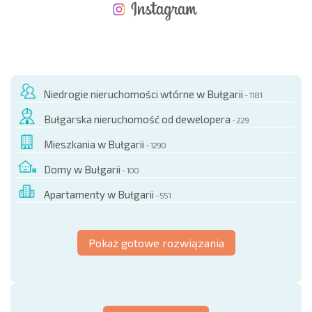
NOWA ROZSZERZONA SIATKA POŁĄCZEŃ LOTNICZYCH
KOSZTY PRZY ZAKUPIE NIERUCHOMOŚCI
ROCZNE KOSZTY UTRZYMANIA NIERUCHOMOŚCI
Niedrogie nieruchomości wtórne w Bułgarii
- 1181
Bułgarska nieruchomość od dewelopera
- 229
Mieszkania w Bułgarii
- 1290
Domy w Bułgarii
- 100
Apartamenty w Bułgarii
- 551
Pokaż gotowe rozwiązania