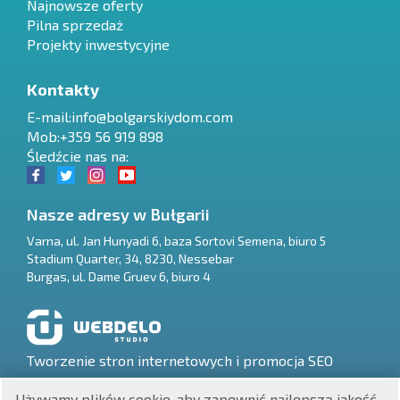
Najnowsze oferty
Pilna sprzedaż
Projekty inwestycyjne
Kontakty
E-mail:
info@bolgarskiydom.com
Mob:+359 56 919 898
Śledźcie nas na:
Nasze adresy w Bułgarii
Varna
,
ul. Jan Hunyadi 6, baza Sortovi Semena, biuro 5
Stadium Quarter, 34
,
8230
,
Nessebar
RU
Burgas
,
ul. Dame Gruev 6, biuro 4
€
EN
$
UA
Tworzenie stron internetowych i promocja SEO
₽
PL
Używamy plików cookie, aby zapewnić najlepszą jakość