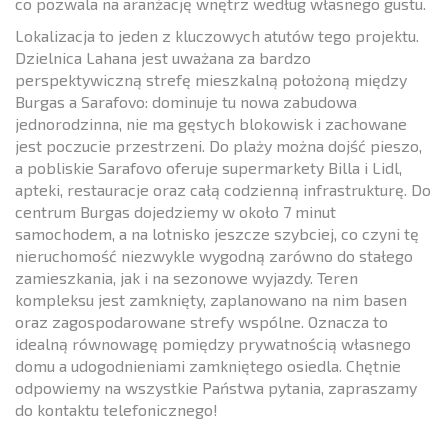
co pozwala na aranżację wnętrz według własnego gustu.
Lokalizacja to jeden z kluczowych atutów tego projektu.
Dzielnica Lahana jest uważana za bardzo
perspektywiczną strefę mieszkalną położoną między
Burgas a Sarafovo: dominuje tu nowa zabudowa
jednorodzinna, nie ma gęstych blokowisk i zachowane
jest poczucie przestrzeni. Do plaży można dojść pieszo,
a pobliskie Sarafovo oferuje supermarkety Billa i Lidl,
apteki, restauracje oraz całą codzienną infrastrukturę. Do
centrum Burgas dojedziemy w około 7 minut
samochodem, a na lotnisko jeszcze szybciej, co czyni tę
nieruchomość niezwykle wygodną zarówno do stałego
zamieszkania, jak i na sezonowe wyjazdy. Teren
kompleksu jest zamknięty, zaplanowano na nim basen
oraz zagospodarowane strefy wspólne. Oznacza to
idealną równowagę pomiędzy prywatnością własnego
domu a udogodnieniami zamkniętego osiedla. Chętnie
odpowiemy na wszystkie Państwa pytania, zapraszamy
do kontaktu telefonicznego!