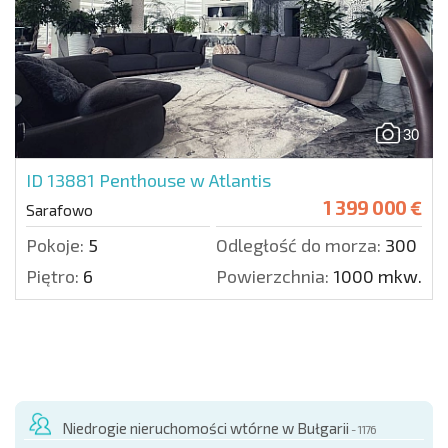
30
ID 13881
Penthouse w Atlantis
1 399 000 €
Sarafowo
Pokoje:
5
Odległość do morza:
300 m.
Piętro:
6
Powierzchnia:
1000 mkw.
Niedrogie nieruchomości wtórne w Bułgarii
- 1176