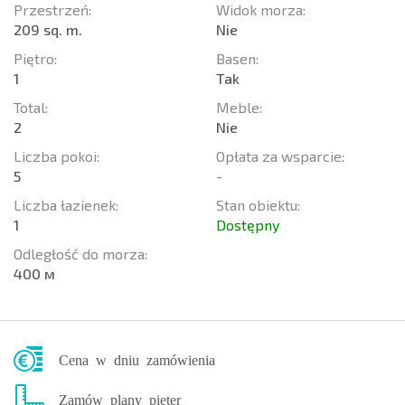
Przestrzeń:
Widok morza:
209 sq. m.
Nie
Piętro:
Basen:
1
Tak
Total:
Meble:
2
Nie
Liczba pokoi:
Opłata za wsparcie:
5
-
Liczba łazienek:
Stan obiektu:
1
Dostępny
Odległość do morza:
400 м
Cena w dniu zamówienia
Zamów plany pięter