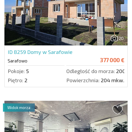
20
ID 8259
Domy w Sarafowie
377 000 €
Sarafowo
Pokoje:
5
Odległość do morza:
2000 
Piętro:
2
Powierzchnia:
204 mkw.
Widok morza