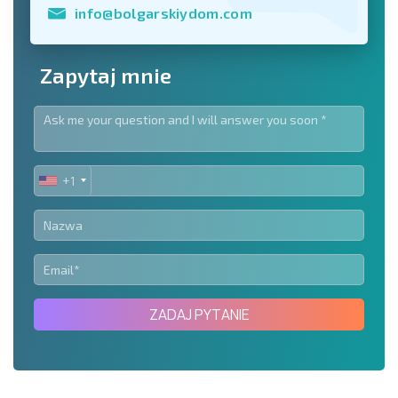
info@bolgarskiydom.com
Zapytaj mnie
+1
UNITED
STATES
+1
ZADAJ PYTANIE