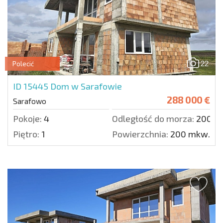
22
Polecić
ID 15445
Dom w Sarafowie
288 000 €
Sarafowo
Pokoje:
4
Odległość do morza:
2000 
Piętro:
1
Powierzchnia:
200 mkw.