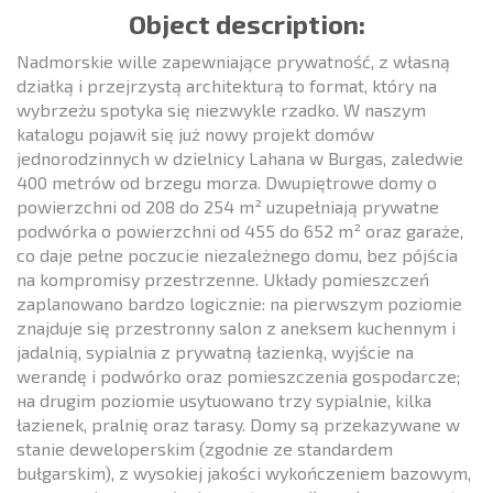
Object description:
Nadmorskie wille zapewniające prywatność, z własną
działką i przejrzystą architekturą to format, który na
wybrzeżu spotyka się niezwykle rzadko. W naszym
katalogu pojawił się już nowy projekt domów
jednorodzinnych w dzielnicy Lahana w Burgas, zaledwie
400 metrów od brzegu morza. Dwupiętrowe domy o
powierzchni od 208 do 254 m² uzupełniają prywatne
podwórka o powierzchni od 455 do 652 m² oraz garaże,
co daje pełne poczucie niezależnego domu, bez pójścia
na kompromisy przestrzenne. Układy pomieszczeń
zaplanowano bardzo logicznie: na pierwszym poziomie
znajduje się przestronny salon z aneksem kuchennym i
jadalnią, sypialnia z prywatną łazienką, wyjście na
werandę i podwórko oraz pomieszczenia gospodarcze;
на drugim poziomie usytuowano trzy sypialnie, kilka
łazienek, pralnię oraz tarasy. Domy są przekazywane w
stanie deweloperskim (zgodnie ze standardem
bułgarskim), z wysokiej jakości wykończeniem bazowym,