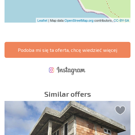
Leaflet
| Map data
OpenStreetMap.org
contributors,
CC-BY-SA
Podoba mi się ta oferta, chcę wiedzieć więcej
NOWA ROZSZERZONA SIATKA POŁĄCZEŃ LOTNICZYCH
KOSZTY PRZY ZAKUPIE NIERUCHOMOŚCI
ROCZNE KOSZTY UTRZYMANIA NIERUCHOMOŚCI
Similar offers