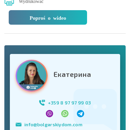
Wydrukować
Poproś o wideo
Екатерина
+359 8 97 97 99 03
info@bolgarskiydom.com