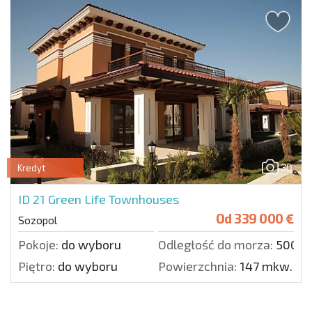
30
Kredyt
ID 21
Green Life Townhouses
Od
339 000 €
Sozopol
Pokoje:
do wyboru
Odległość do morza:
500 m
Piętro:
do wyboru
Powierzchnia:
147 mkw.