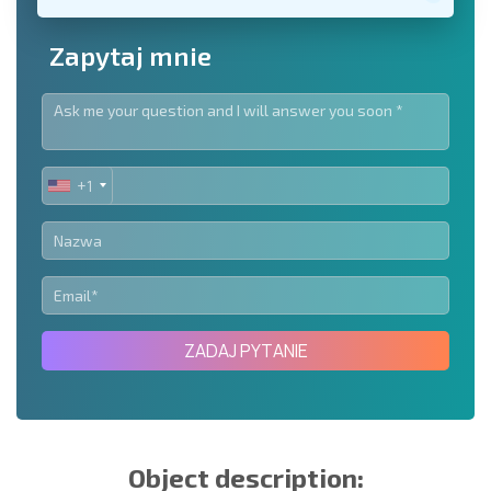
Zapytaj mnie
+1
UNITED
STATES
+1
ZADAJ PYTANIE
Object description: