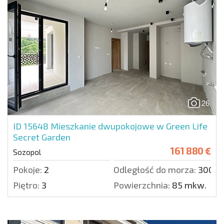
26
ID 15648
Mieszkanie dwupokojowe w Green Life
Secret Garden
161 880 €
Sozopol
Pokoje:
2
Odległość do morza:
300 m
Piętro:
3
Powierzchnia:
85 mkw.