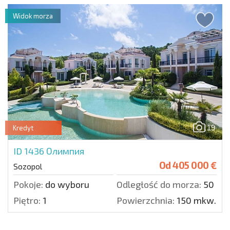
Widok morza
19
Kredyt
ID 1436
Олимпия
Od
405 000 €
Sozopol
Pokoje:
do wyboru
Odległość do morza:
50 m.
Piętro:
1
Powierzchnia:
150 mkw.