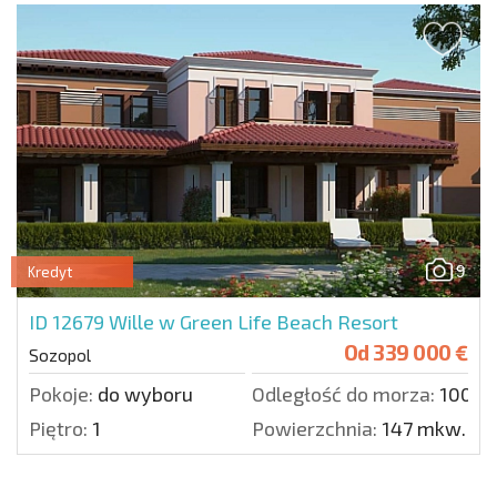
9
Kredyt
ID 12679
Wille w Green Life Beach Resort
Od
339 000 €
Sozopol
Pokoje:
do wyboru
Odległość do morza:
100 m
Piętro:
1
Powierzchnia:
147 mkw.