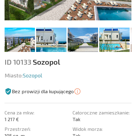
ID 10133
Sozopol
Miasto:
Sozopol
Bez prowizji dla kupującego
Cena za mkw:
Całoroczne zamieszkanie:
1 217 €
Tak
Przestrzeń:
Widok morza:
105 sq. m.
Tak