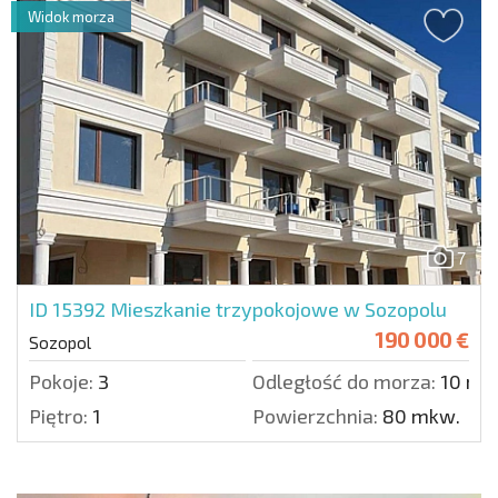
Widok morza
7
ID 15392
Mieszkanie trzypokojowe w Sozopolu
190 000 €
Sozopol
Pokoje:
3
Odległość do morza:
10 m.
Piętro:
1
Powierzchnia:
80 mkw.