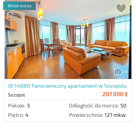
Widok morza
24
ID 14880
Panoramiczny apartament w Sozopolu
207 000 €
Sozopol
Pokoje:
3
Odległość do morza:
50 m.
Piętro:
4
Powierzchnia:
121 mkw.