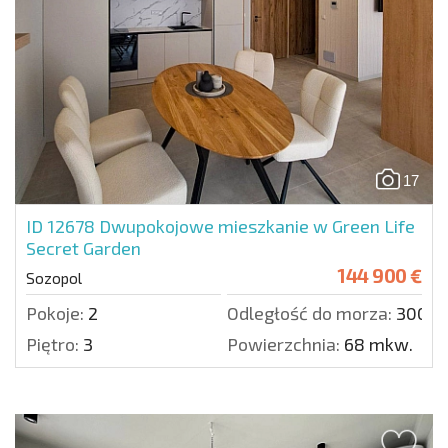
17
ID 12678
Dwupokojowe mieszkanie w Green Life
Secret Garden
144 900 €
Sozopol
Pokoje:
2
Odległość do morza:
300 m
Piętro:
3
Powierzchnia:
68 mkw.