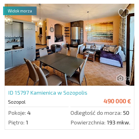
Widok morza
21
ID 15797
Kamienica w Sozopolis
490 000 €
Sozopol
Pokoje:
4
Odległość do morza:
50 m.
Piętro:
1
Powierzchnia:
193 mkw.