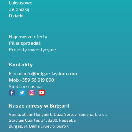
Luksusowe
Ze zniżką
Działki
Najnowsze oferty
Pilna sprzedaż
Projekty inwestycyjne
Kontakty
E-mail:
info@bolgarskiydom.com
Mob:+359 56 919 898
Śledźcie nas na:
Nasze adresy w Bułgarii
Varna
,
ul. Jan Hunyadi 6, baza Sortovi Semena, biuro 5
Stadium Quarter, 34
,
8230
,
Nessebar
RU
Burgas
,
ul. Dame Gruev 6, biuro 4