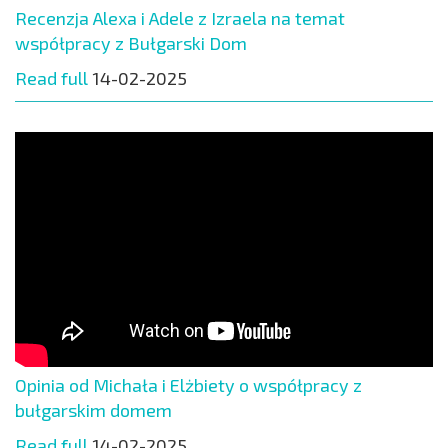
Recenzja Alexa i Adele z Izraela na temat
współpracy z Bułgarski Dom
Read full
14-02-2025
Opinia od Michała i Elżbiety o współpracy z
bułgarskim domem
Read full
14-02-2025