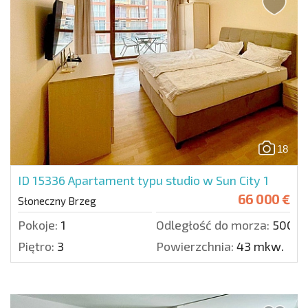
18
ID 15336
Apartament typu studio w Sun City 1
66 000 €
Słoneczny Brzeg
Pokoje:
1
Odległość do morza:
500 m
Piętro:
3
Powierzchnia:
43 mkw.