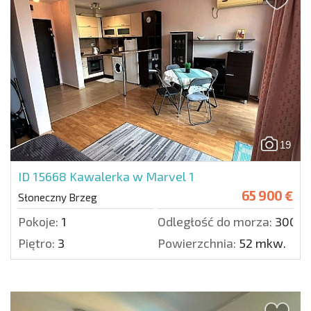
19
ID 15668
Kawalerka w Marvel 1
65 900 €
Słoneczny Brzeg
Pokoje:
1
Odległość do morza:
300 m
Piętro:
3
Powierzchnia:
52 mkw.