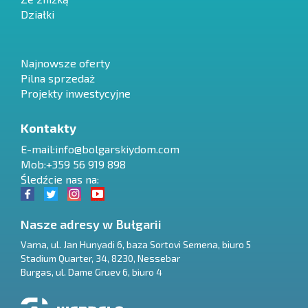
Działki
Najnowsze oferty
Pilna sprzedaż
Projekty inwestycyjne
Kontakty
E-mail:
info@bolgarskiydom.com
Mob:+359 56 919 898
Śledźcie nas na:
Nasze adresy w Bułgarii
Varna
,
ul. Jan Hunyadi 6, baza Sortovi Semena, biuro 5
Stadium Quarter, 34
,
8230
,
Nessebar
RU
Burgas
,
ul. Dame Gruev 6, biuro 4
€
EN