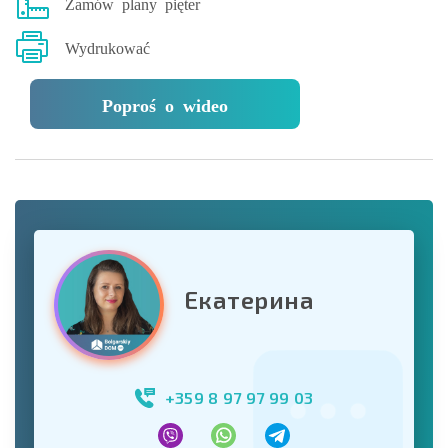
Zamów plany pięter
Wydrukować
Poproś o wideo
Екатерина
+359 8 97 97 99 03