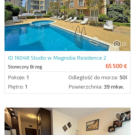
15
ID 16048
Studio w Magnolia Residence 2
65 500 €
Słoneczny Brzeg
Pokoje:
1
Odległość do morza:
500 m
Piętro:
1
Powierzchnia:
39 mkw.