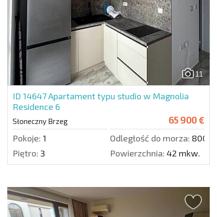
11
ID 14647
Apartament typu studio w Magnolia
Residence 6
65 900 €
Słoneczny Brzeg
Pokoje:
1
Odległość do morza:
800 m
Piętro:
3
Powierzchnia:
42 mkw.