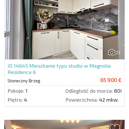
21
ID 14645
Mieszkanie typu studio w Magnolia
Residence 6
65 900 €
Słoneczny Brzeg
Pokoje:
1
Odległość do morza:
800 m
Piętro:
4
Powierzchnia:
42 mkw.