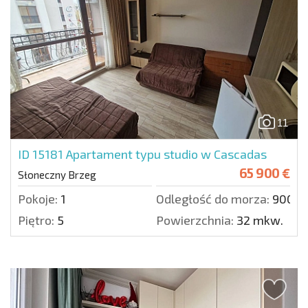
11
ID 15181
Apartament typu studio w Cascadas
65 900 €
Słoneczny Brzeg
Pokoje:
1
Odległość do morza:
900 m
Piętro:
5
Powierzchnia:
32 mkw.