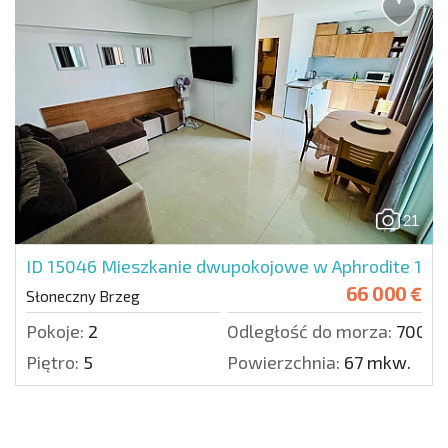
21
ID 15046
Mieszkanie dwupokojowe w Aphrodite 1
66 000 €
Słoneczny Brzeg
Pokoje:
2
Odległość do morza:
700 m
Piętro:
5
Powierzchnia:
67 mkw.