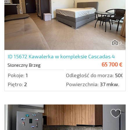
9
ID 15672
Kawalerka w kompleksie Cascadas 4
65 700 €
Słoneczny Brzeg
Pokoje:
1
Odległość do morza:
500 m
Piętro:
2
Powierzchnia:
37 mkw.