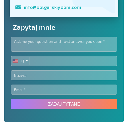
info@bolgarskiydom.com
Zapytaj mnie
+1
UNITED
STATES
+1
ZADAJ PYTANIE