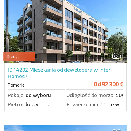
8
Kredyt
ID 14292
Mieszkania od dewelopera w Inter
Homes 4
Od
92 300 €
Pomorie
Pokoje:
do wyboru
Odległość do morza:
500 m
Piętro:
do wyboru
Powierzchnia:
66 mkw.