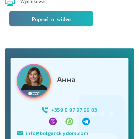
Wydrukować
Poproś o wideo
Анна
+359 8 97 97 99 03
info@bolgarskiydom.com