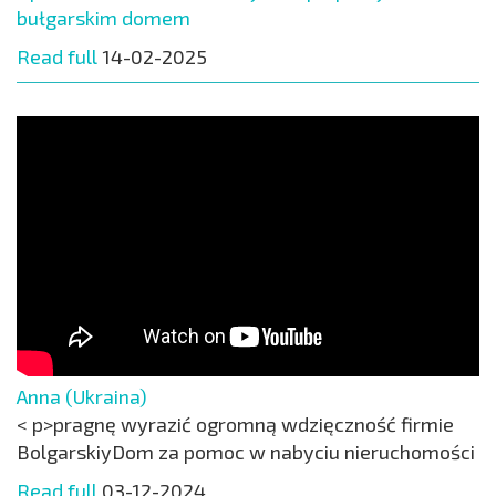
bułgarskim domem
Read full
14-02-2025
Anna (Ukraina)
< p>pragnę wyrazić ogromną wdzięczność firmie
BolgarskiyDom za pomoc w nabyciu nieruchomości
Read full
03-12-2024