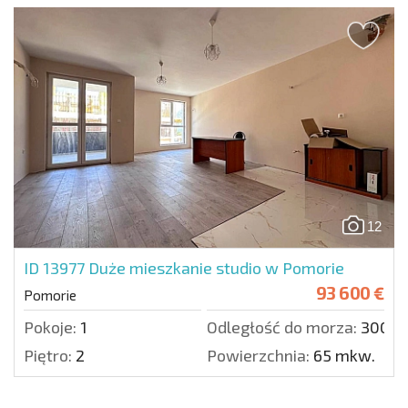
12
ID 13977
Duże mieszkanie studio w Pomorie
93 600 €
Pomorie
Pokoje:
1
Odległość do morza:
300 m
Piętro:
2
Powierzchnia:
65 mkw.