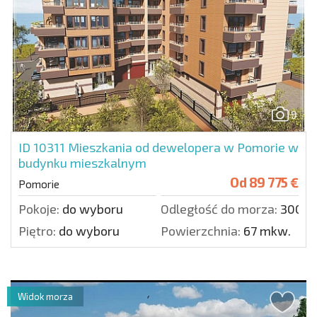
9
ID 10311
Mieszkania od dewelopera w Pomorie w
budynku mieszkalnym
Od
89 775 €
Pomorie
Pokoje:
do wyboru
Odległość do morza:
300 m
Piętro:
do wyboru
Powierzchnia:
67 mkw.
Widok morza