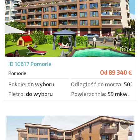
9
ID 10617
Pomorie
Od
89 340 €
Pomorie
Pokoje:
do wyboru
Odległość do morza:
500 m
Piętro:
do wyboru
Powierzchnia:
59 mkw.