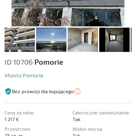
ID 10706
Pomorie
Miasto:
Pomorie
Bez prowizji dla kupującego
Cena za mkw:
Całoroczne zamieszkanie:
1 217 €
Tak
Przestrzeń:
Widok morza:
73 sq. m.
Tak