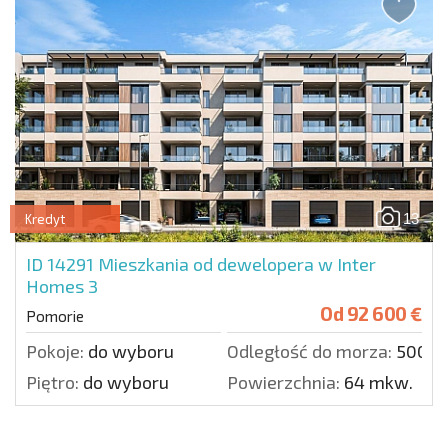
13
Kredyt
ID 14291
Mieszkania od dewelopera w Inter
Homes 3
Od
92 600 €
Pomorie
Pokoje:
do wyboru
Odległość do morza:
500 m
Piętro:
do wyboru
Powierzchnia:
64 mkw.