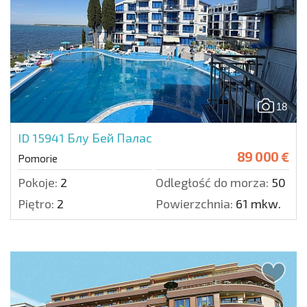
18
ID 15941
Блу Бей Палас
89 000 €
Pomorie
Pokoje:
2
Odległość do morza:
50 m.
Piętro:
2
Powierzchnia:
61 mkw.