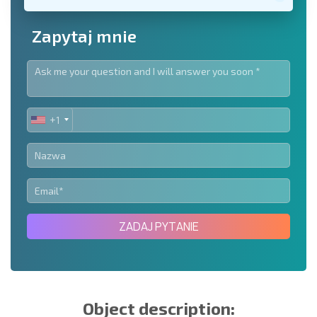
Zapytaj mnie
+1
UNITED
STATES
+1
ZADAJ PYTANIE
Object description: