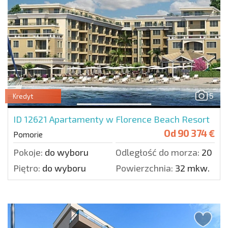
5
Kredyt
ID 12621
Apartamenty w Florence Beach Resort
Od
90 374 €
Pomorie
Pokoje:
do wyboru
Odległość do morza:
20 m.
Piętro:
do wyboru
Powierzchnia:
32 mkw.