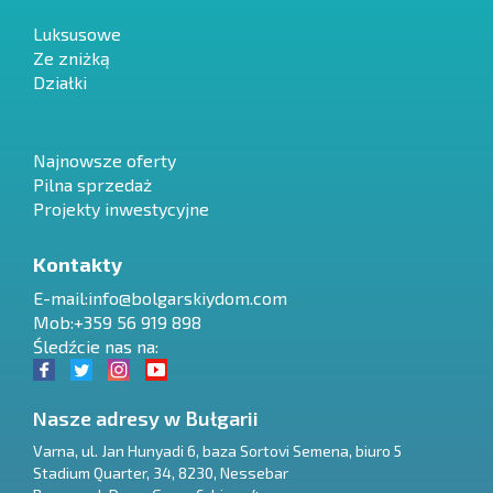
Luksusowe
Ze zniżką
Działki
Najnowsze oferty
Pilna sprzedaż
Projekty inwestycyjne
Kontakty
E-mail:
info@bolgarskiydom.com
Mob:+359 56 919 898
Śledźcie nas na:
Nasze adresy w Bułgarii
Varna
,
ul. Jan Hunyadi 6, baza Sortovi Semena, biuro 5
Stadium Quarter, 34
,
8230
,
Nessebar
RU