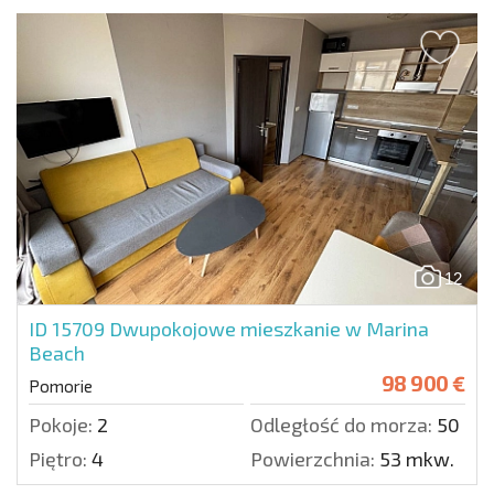
12
ID 15709
Dwupokojowe mieszkanie w Marina
Beach
98 900 €
Pomorie
Pokoje:
2
Odległość do morza:
50 m.
Piętro:
4
Powierzchnia:
53 mkw.