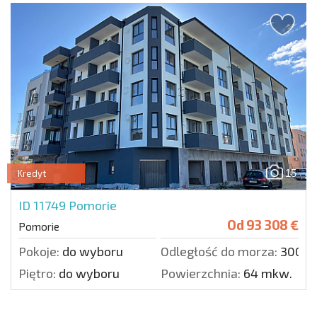
15
Kredyt
ID 11749
Pomorie
Od
93 308 €
Pomorie
Pokoje:
do wyboru
Odległość do morza:
300 m
Piętro:
do wyboru
Powierzchnia:
64 mkw.