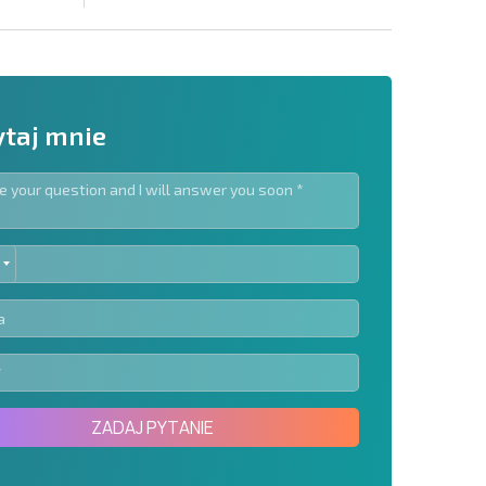
taj mnie
ED
slettera | Klikając przycisk, wyrażasz zgodę na
TES
oich danych.
Wyślij wiadomość
ZADAJ PYTANIE