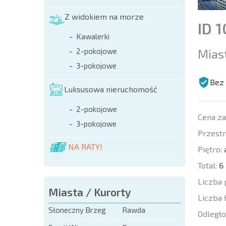
Z widokiem na morze
ID 
Kawalerki
Mias
2-pokojowe
3-pokojowe
Bez 
Luksusowa nieruchomość
2-pokojowe
Cena z
3-pokojowe
Przestr
NA RATY!
Piętro:
a
Total:
6
Liczba 
Miasta / Kurorty
Liczba 
Słoneczny Brzeg
Rawda
Odległo