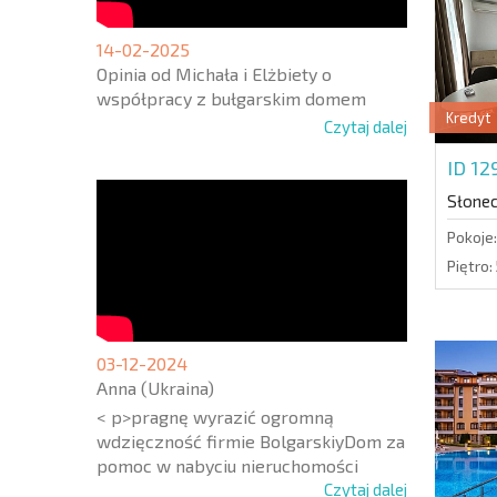
14-02-2025
Opinia od Michała i Elżbiety o
współpracy z bułgarskim domem
Kredyt
Czytaj dalej
ID 12
Słone
Pokoje:
Piętro:
03-12-2024
Anna (Ukraina)
< p>pragnę wyrazić ogromną
wdzięczność firmie BolgarskiyDom za
pomoc w nabyciu nieruchomości
Czytaj dalej