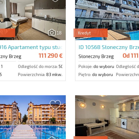
Zapisz się do new
wykorzystanie sw
18
Kredyt
916
Apartament typu studio w Villa Aria
ID 10568
Słoneczny Brz
111 290 €
Od
111
czny Brzeg
Słoneczny Brzeg
1
Odległość do morza:
500 m.
Pokoje:
do wyboru
Odległość 
5
Powierzchnia:
83 mkw.
Piętro:
do wyboru
Powierzchn