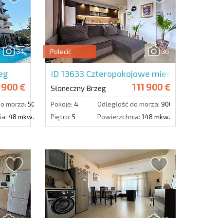
slettera | Klikając przycisk, wyrażasz zgodę na
oich danych.
34
36
Polecić
Wyślij wiadomość
eg
ID 13633
Czteropokojowe mieszkanie w Su
 900 €
111 900 €
Słoneczny Brzeg
do morza:
500 m.
Pokoje:
4
Odległość do morza:
900 m.
ia:
48 mkw.
Piętro:
5
Powierzchnia:
148 mkw.