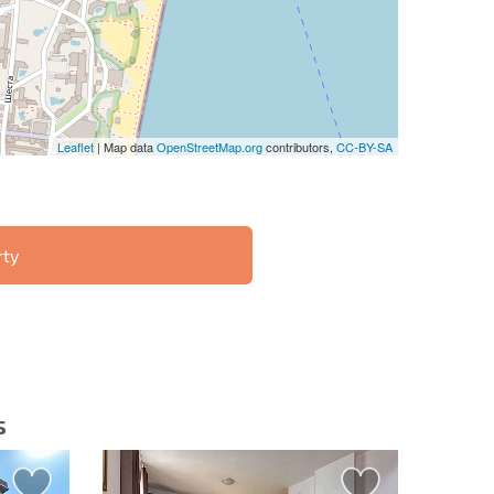
Leaflet
| Map data
OpenStreetMap.org
contributors,
CC-BY-SA
rty
ST 6%
O TRANSAKCJACH
РАССРОЧКА В
ZDALNYCH
БОЛГАРИИ
s