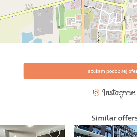
szukam podobnej ofe
ERZONA
KOSZTY PRZY
ROCZNE KOSZTY
A POŁĄCZEŃ
ZAKUPIE
UTRZYMANIA
GDZIE JE
CZYCH
NIERUCHOMOŚCI
NIERUCHOMOŚCI
ZYSK?
Similar offer
owiązkowe