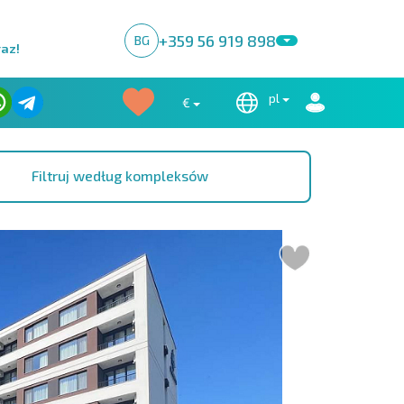
+359 56 919 898
BG
raz!
pl
€
Filtruj według kompleksów