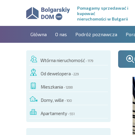
Pomagamy sprzedawać i
kupować
nieruchomości w Bułgarii
Główna
O nas
Podróż poznawcza
Por
Wtórna nieruchomość
- 1179
Od dewelopera
- 229
Mieszkania
- 1288
Domy, wille
- 100
Apartamenty
- 551
O TYM OBIEKCIE