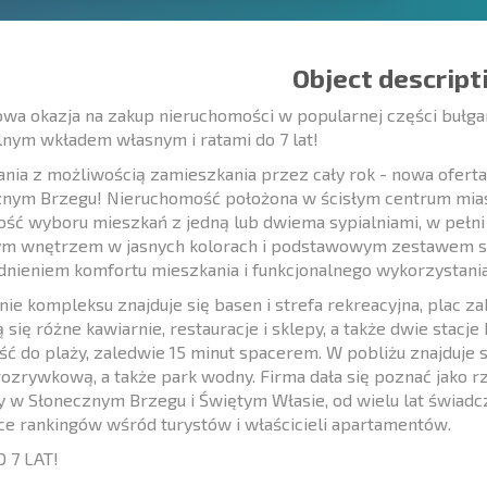
Object descript
wa okazja na zakup nieruchomości w popularnej części buł
nym wkładem własnym i ratami do 7 lat!
nia z możliwością zamieszkania przez cały rok - nowa ofer
nym Brzegu! Nieruchomość położona w ścisłym centrum mias
ść wyboru mieszkań z jedną lub dwiema sypialniami, w pełn
ym wnętrzem w jasnych kolorach i podstawowym zestawem s
nieniem komfortu mieszkania i funkcjonalnego wykorzystania
nie kompleksu znajduje się basen i strefa rekreacyjna, plac z
ą się różne kawiarnie, restauracje i sklepy, a także dwie sta
ść do plaży, zaledwie 15 minut spacerem. W pobliżu znajduje 
rozrywkową, a także park wodny. Firma dała się poznać jako r
y w Słonecznym Brzegu i Świętym Własie, od wielu lat świadcz
e rankingów wśród turystów i właścicieli apartamentów.
 7 LAT!