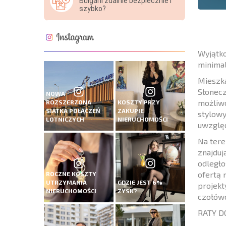
Bułgarii zdalnie bezpiecznie i
szybko?
Wyjątko
minimal
Mieszka
Słonecz
NOWA
możliwo
ROZSZERZONA
KOSZTY PRZY
SIATKA POŁĄCZEŃ
ZAKUPIE
stylow
LOTNICZYCH
NIERUCHOMOŚCI
uwzględ
Na tere
znajduj
odległo
ofertą 
ROCZNE KOSZTY
UTRZYMANIA
GDZIE JEST 6%
projekt
NIERUCHOMOŚCI
ZYSK?
czołówc
RATY DO