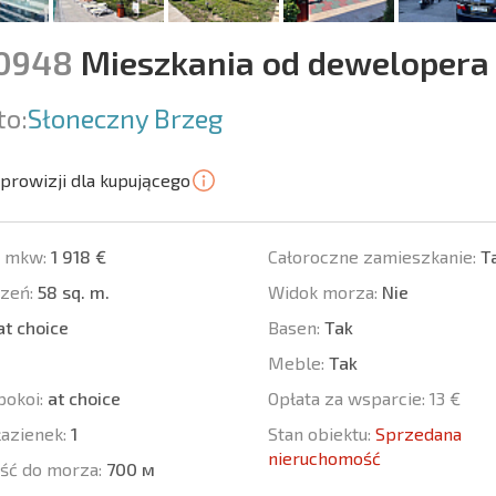
10948
Mieszkania od dewelopera
to:
Słoneczny Brzeg
prowizji dla kupującego
a mkw:
1 918 €
Całoroczne zamieszkanie:
T
zeń:
58 sq. m.
Widok morza:
Nie
t choice
Basen:
Tak
Meble:
Tak
pokoi:
at choice
Opłata za wsparcie:
13 €
łazienek:
1
Stan obiektu:
Sprzedana
nieruchomość
ść do morza:
700 м