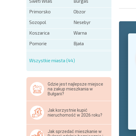
Sweti Włas
Burgas
Primorsko
Obzor
Sozopol
Nesebyr
Koszarica
Warna
+1
United
States
Pomorie
Bjała
+1
Wszystkie miasta (44)
* Pola ob
Hide
Gdzie jest najlepsze miejsce
na zakup mieszkania w
Bułgarii?
Jak korzystnie kupić
nieruchomość w 2026 roku?
Jak sprzedać mieszkanie w