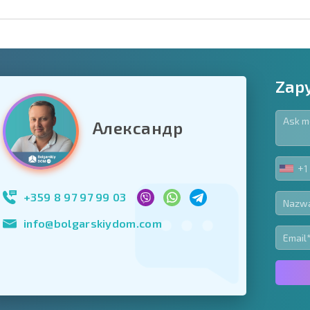
Zapy
Александр
owiązkowe
+1
UNIT
Zapisz się do new
STA
wykorzystanie sw
+1
+359 8 97 97 99 03
info@bolgarskiydom.com