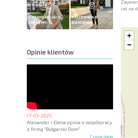
Zapewni
rat na 
O TRANSAKCJACH
РАССРОЧКА В
ZDALNYCH
БОЛГАРИИ
+
−
Opinie klientów
17-03-2025
Alexander i Elena opinia o współpracy
z firmą "Bułgarski Dom"
Czytaj dalej