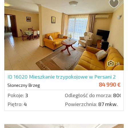
16
ID 16020
Mieszkanie trzypokojowe w Persani 2
84 990 €
Słoneczny Brzeg
Pokoje:
3
Odległość do morza:
800 m
Piętro:
4
Powierzchnia:
87 mkw.