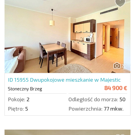
20
ID 15955
Dwupokojowe mieszkanie w Majestic
84 900 €
Słoneczny Brzeg
Pokoje:
2
Odległość do morza:
50 m.
Piętro:
5
Powierzchnia:
77 mkw.