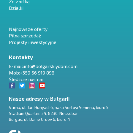
Ze zniżką
Działki
Najnowsze oferty
Pilna sprzedaż
Projekty inwestycyjne
Kontakty
E-mail:
info@bolgarskiydom.com
Mob:+359 56 919 898
Śledźcie nas na:
Nasze adresy w Bułgarii
Varna
,
ul. Jan Hunyadi 6, baza Sortovi Semena, biuro 5
Stadium Quarter, 34
,
8230
,
Nessebar
RU
Burgas
,
ul. Dame Gruev 6, biuro 4
€
EN