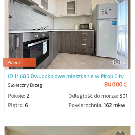
32
Polecić
ID 14685
Dwupokojowe mieszkanie w Pirop City
84 000 €
Słoneczny Brzeg
Pokoje:
2
Odległość do morza:
500 m
Piętro:
6
Powierzchnia:
162 mkw.