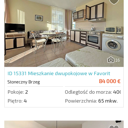
16
ID 15331
Mieszkanie dwupokojowe w Favorit
84 000 €
Słoneczny Brzeg
Pokoje:
2
Odległość do morza:
400 m
Piętro:
4
Powierzchnia:
65 mkw.