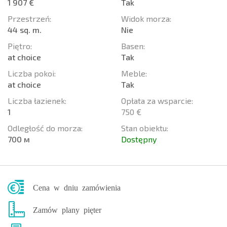
1 907 €
Tak
Przestrzeń:
Widok morza:
44 sq. m.
Nie
Piętro:
Basen:
at choice
Tak
Liczba pokoi:
Meble:
at choice
Tak
Liczba łazienek:
Opłata za wsparcie:
1
750 €
Odległość do morza:
Stan obiektu:
700 м
Dostępny
Cena w dniu zamówienia
Zamów plany pięter