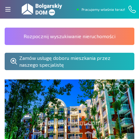
Pracujemy właśnie teraz!
Rozpocznij wyszukiwanie nieruchomości
Zamów usługę doboru mieszkania przez
naszego specjalistę