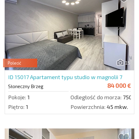
15
Polecić
ID 15017
Apartament typu studio w magnolii 7
84 000 €
Słoneczny Brzeg
Pokoje:
1
Odległość do morza:
750 m
Piętro:
1
Powierzchnia:
45 mkw.