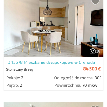
18
ID 15678
Mieszkanie dwupokojowe w Grenada
84 500 €
Słoneczny Brzeg
Pokoje:
2
Odległość do morza:
300 m
Piętro:
2
Powierzchnia:
70 mkw.