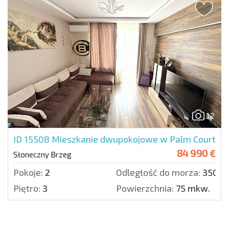
12
ID 15508
Mieszkanie dwupokojowe w Palm Court
84 990 €
Słoneczny Brzeg
Pokoje:
2
Odległość do morza:
350 m
Piętro:
3
Powierzchnia:
75 mkw.