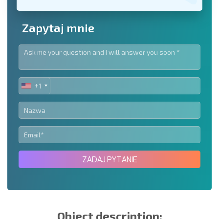
Zapytaj mnie
+1
UNITED
STATES
+1
ZADAJ PYTANIE
Object description: