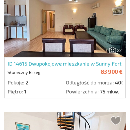
22
ID 14615
Dwupokojowe mieszkanie w Sunny Fort
83 900 €
Słoneczny Brzeg
Pokoje:
2
Odległość do morza:
400 m
Piętro:
1
Powierzchnia:
75 mkw.