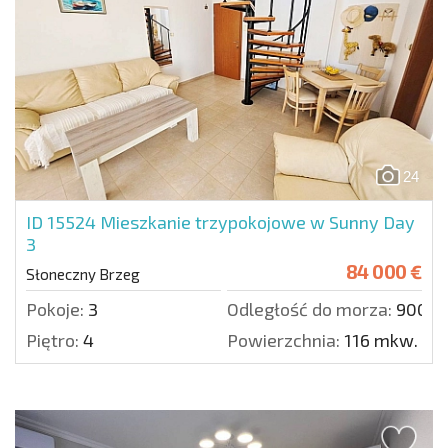
24
ID 15524
Mieszkanie trzypokojowe w Sunny Day
3
84 000 €
Słoneczny Brzeg
Pokoje:
3
Odległość do morza:
900 m
Piętro:
4
Powierzchnia:
116 mkw.