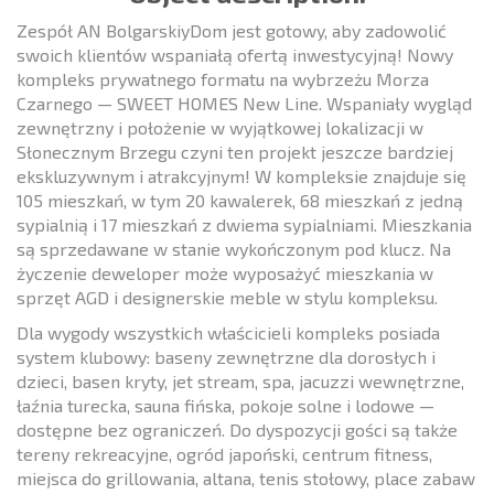
Zespół AN BolgarskiyDom jest gotowy, aby zadowolić
swoich klientów wspaniałą ofertą inwestycyjną! Nowy
kompleks prywatnego formatu na wybrzeżu Morza
Czarnego — SWEET HOMES New Line. Wspaniały wygląd
zewnętrzny i położenie w wyjątkowej lokalizacji w
Słonecznym Brzegu czyni ten projekt jeszcze bardziej
ekskluzywnym i atrakcyjnym! W kompleksie znajduje się
105 mieszkań, w tym 20 kawalerek, 68 mieszkań z jedną
sypialnią i 17 mieszkań z dwiema sypialniami. Mieszkania
są sprzedawane w stanie wykończonym pod klucz. Na
życzenie deweloper może wyposażyć mieszkania w
sprzęt AGD i designerskie meble w stylu kompleksu.
Dla wygody wszystkich właścicieli kompleks posiada
system klubowy: baseny zewnętrzne dla dorosłych i
dzieci, basen kryty, jet stream, spa, jacuzzi wewnętrzne,
łaźnia turecka, sauna fińska, pokoje solne i lodowe —
dostępne bez ograniczeń. Do dyspozycji gości są także
tereny rekreacyjne, ogród japoński, centrum fitness,
miejsca do grillowania, altana, tenis stołowy, place zabaw