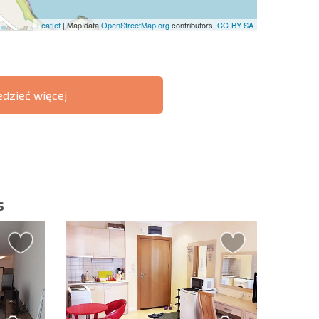
Leaflet
| Map data
OpenStreetMap.org
contributors,
CC-BY-SA
edzieć więcej
ST 6%
O TRANSAKCJACH
РАССРОЧКА В
ZDALNYCH
БОЛГАРИИ
s
slettera | Klikając przycisk, wyrażasz zgodę na
oich danych.