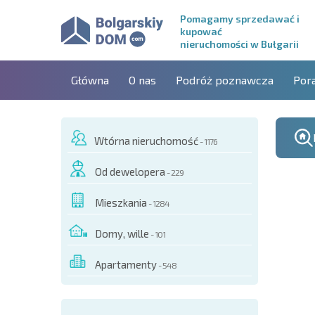
Pomagamy sprzedawać i
kupować
nieruchomości w Bułgarii
Główna
O nas
Podróż poznawcza
Por
Wtórna nieruchomość
- 1176
Od dewelopera
- 229
Mieszkania
- 1284
Domy, wille
- 101
Apartamenty
- 548
O TYM OBIEKCIE