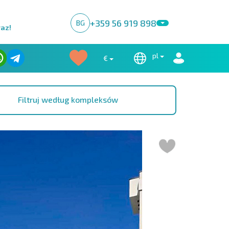
+359 56 919 898
BG
raz!
pl
€
Filtruj według kompleksów