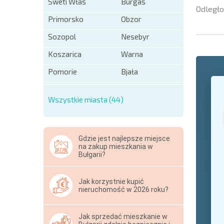
Sweti Włas
Burgas
Odległo
Primorsko
Obzor
Sozopol
Nesebyr
Koszarica
Warna
Pomorie
Bjała
+1
United
States
Wszystkie miasta (44)
+1
* Pola ob
Gdzie jest najlepsze miejsce
Hide
na zakup mieszkania w
Bułgarii?
Jak korzystnie kupić
nieruchomość w 2026 roku?
Jak sprzedać mieszkanie w