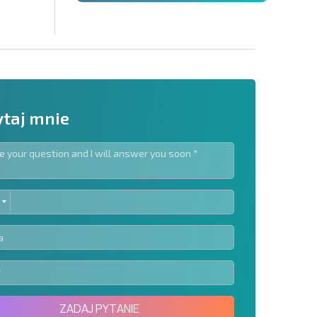
taj mnie
ED
slettera | Klikając przycisk, wyrażasz zgodę na
TES
oich danych.
Wyślij wiadomość
ZADAJ PYTANIE