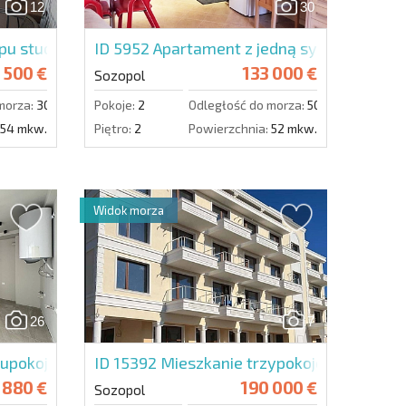
12
30
Wyślij wiadomość
u studio w Green Life
ID 5952
Apartament z jedną sypialnią w S
 500 €
133 000 €
Sozopol
morza:
300 m.
Pokoje:
2
Odległość do morza:
50 m.
54 mkw.
Piętro:
2
Powierzchnia:
52 mkw.
Widok morza
26
7
en
upokojowe w Green Life Secret Garden
ID 15392
Mieszkanie trzypokojowe w Sozo
 880 €
190 000 €
Sozopol