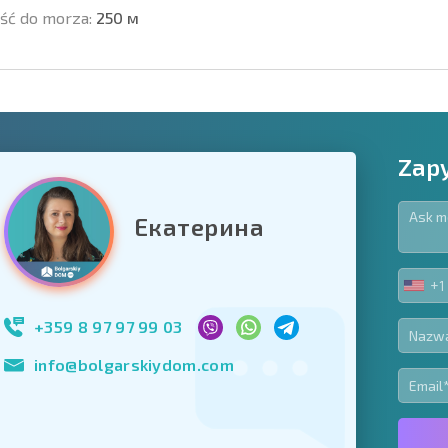
ść do morza:
250 м
Zapy
Екатерина
owiązkowe
+1
UNIT
Zapisz się do new
STA
wykorzystanie sw
+1
+359 8 97 97 99 03
info@bolgarskiydom.com