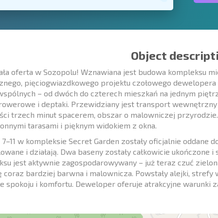
Object descript
ła oferta w Sozopolu! Wznawiana jest budowa kompleksu mi
cznego, pięciogwiazdkowego projektu czołowego dewelopera
wspólnych – od dwóch do czterech mieszkań na jednym piętrz
 rowerowe i deptaki. Przewidziany jest transport wewnętrzny 
ści trzech minut spacerem, obszar o malowniczej przyrodzie.
onnymi tarasami i pięknym widokiem z okna.
 7–11 w kompleksie Secret Garden zostały oficjalnie oddane do
lowane i działają. Dwa baseny zostały całkowicie ukończone i s
su jest aktywnie zagospodarowywany – już teraz czuć zielon
ię coraz bardziej barwna i malownicza. Powstały alejki, stref
e spokoju i komfortu. Deweloper oferuje atrakcyjne warunki za