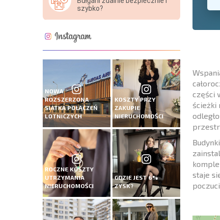
Bułgarii zdalnie bezpiecznie i
szybko?
Wspania
całoro
NOWA
części 
ROZSZERZONA
KOSZTY PRZY
ścieżki
SIATKA POŁĄCZEŃ
ZAKUPIE
odległo
LOTNICZYCH
NIERUCHOMOŚCI
przestr
Budynki
zainsta
komplek
ROCZNE KOSZTY
staje s
UTRZYMANIA
GDZIE JEST 6%
poczuci
NIERUCHOMOŚCI
ZYSK?