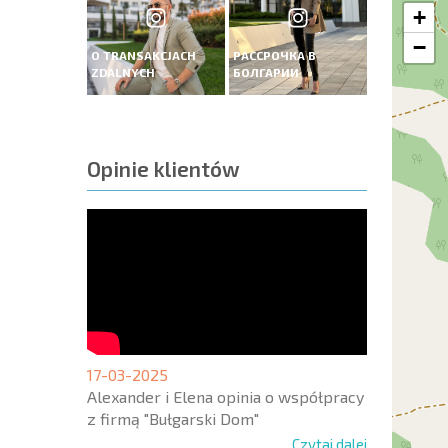
+
−
O TRANSAKCJACH
РАССРОЧКА В
ZDALNYCH
БОЛГАРИИ
Opinie klientów
17-03-2025
Alexander i Elena opinia o współpracy
z firmą "Bułgarski Dom"
Czytaj dalej