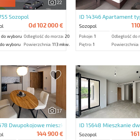
22
0755
Sozopol
ID 14346
Apartament typ
Od
102 000 €
110
ol
Sozopol
do wyboru
Odległość do morza:
200 m.
Pokoje:
1
Odległość do 
do wyboru
Powierzchnia:
113 mkw.
Piętro:
1
Powierzchnia:
17
2678
Dwupokojowe mieszkanie w Green Life Secret Gard
ID 15648
Mieszkanie dw
144 900 €
161
ol
Sozopol