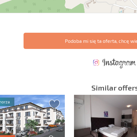
Podoba mi się ta oferta, chcę wi
ERZONA
KOSZTY PRZY
ROCZNE KOSZTY
A POŁĄCZEŃ
ZAKUPIE
UTRZYMANIA
GDZIE JE
CZYCH
NIERUCHOMOŚCI
NIERUCHOMOŚCI
ZYSK?
Similar offer
morza
owiązkowe
Zapisz się do new
wykorzystanie sw