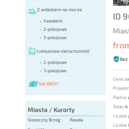
Z widokiem na morze
ID 
Kawalerki
Mias
2-pokojowe
3-pokojowe
fro
Luksusowa nieruchomość
Bez 
2-pokojowe
3-pokojowe
Cena z
NA RATY!
Przestr
Piętro:
a
Total:
4
Miasta / Kurorty
Liczba 
Słoneczny Brzeg
Rawda
Liczba 