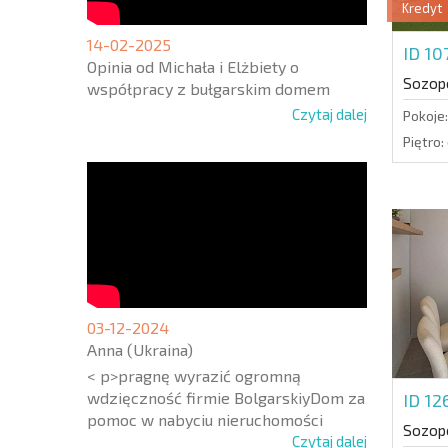
Kredyt
14-02-2025
ID 1
Opinia od Michała i Elżbiety o
Sozop
współpracy z bułgarskim domem
Czytaj dalej
Pokoje:
Piętro:
03-12-2024
Anna (Ukraina)
< p>pragnę wyrazić ogromną
wdzięczność firmie BolgarskiyDom za
ID 1
pomoc w nabyciu nieruchomości
Sozop
Czytaj dalej