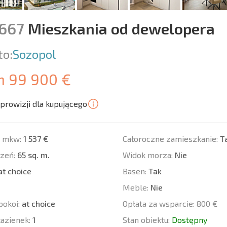
9667
Mieszkania od dewelopera
to:
Sozopol
m 99 900 €
prowizji dla kupującego
a mkw:
1 537 €
Całoroczne zamieszkanie:
T
zeń:
65 sq. m.
Widok morza:
Nie
t choice
Basen:
Tak
Meble:
Nie
pokoi:
at choice
Opłata za wsparcie:
800 €
łazienek:
1
Stan obiektu:
Dostępny