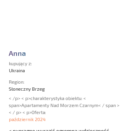
A
n
n
a
kupujący z:
Ukraina
Region:
Słoneczny Brzeg
< /p> < p>charakterystyka obiektu: <
span>Apartamenty Nad Morzem Czarnym< / span >
< / p> < p>Oferta:
październik 2024
< p>pragnę wyrazić ogromną wdzięczność