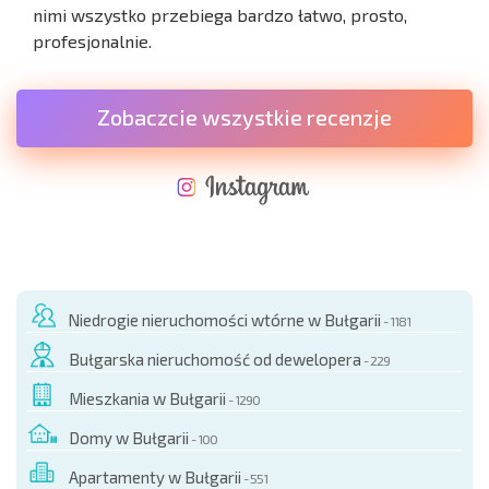
nimi wszystko przebiega bardzo łatwo, prosto,
profesjonalnie.
Zobaczcie wszystkie recenzje
NOWA ROZSZERZONA SIATKA POŁĄCZEŃ LOTNICZYCH
KOSZTY PRZY ZAKUPIE NIERUCHOMOŚCI
ROCZNE KOSZTY UTRZYMANIA NIERUCHOMOŚCI
Niedrogie nieruchomości wtórne w Bułgarii
- 1181
Bułgarska nieruchomość od dewelopera
- 229
Mieszkania w Bułgarii
- 1290
Domy w Bułgarii
- 100
Apartamenty w Bułgarii
- 551