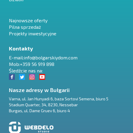
Najnowsze oferty
Pilna sprzedaż
Projekty inwestycyjne
Kontakty
E-mail:
info@bolgarskiydom.com
Mob:+359 56 919 898
Śledźcie nas na:
Nasze adresy w Bułgarii
Varna
,
ul. Jan Hunyadi 6, baza Sortovi Semena, biuro 5
Stadium Quarter, 34
,
8230
,
Nessebar
RU
Burgas
,
ul. Dame Gruev 6, biuro 4
€
EN
$
UA