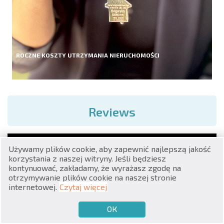
ROCZNE KOSZTY UTRZYMANIA NIERUCHOMOŚCI
RU
€
EN
Reviews
$
UA
₽
PL
Używamy plików cookie, aby zapewnić najlepszą jakość
korzystania z naszej witryny. Jeśli będziesz
₴
DE
kontynuować, zakładamy, że wyrażasz zgodę na
otrzymywanie plików cookie na naszej stronie
zł
BG
internetowej.
Czytaj więcej
ОК
€
CHCĘ SPRZEDAĆ
CHCĘ KUPIĆ
PL