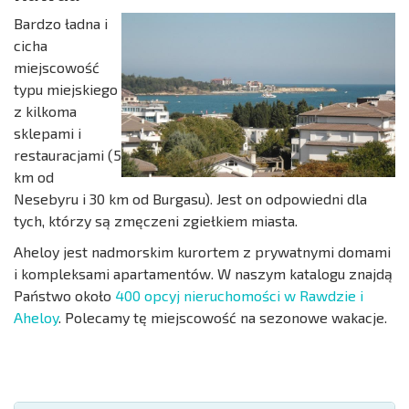
Bardzo ładna i
cicha
miejscowość
typu miejskiego
z kilkoma
sklepami i
restauracjami (5
km od
Nesebyru i 30 km od Burgasu). Jest on odpowiedni dla
tych, którzy są zmęczeni zgiełkiem miasta.
Aheloy jest nadmorskim kurortem z prywatnymi domami
i kompleksami apartamentów. W naszym katalogu znajdą
Państwo około
400 opcyj nieruchomości w Rawdzie i
Aheloy
. Polecamy tę miejscowość na sezonowe wakacje.