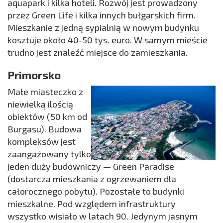
aquapark i kilka hoteli. Rozwój jest prowadzony
przez Green Life i kilka innych bułgarskich firm.
Mieszkanie z jedną sypialnią w nowym budynku
kosztuje około 40-50 tys. euro. W samym mieście
trudno jest znaleźć miejsce do zamieszkania.
Primorsko
Małe miasteczko z
niewielką ilością
obiektów (50 km od
Burgasu). Budowa
kompleksów jest
zaangażowany tylko
jeden duży budowniczy — Green Paradise
(dostarcza mieszkania z ogrzewaniem dla
całorocznego pobytu). Pozostałe to budynki
mieszkalne. Pod względem infrastruktury
wszystko wisiało w latach 90. Jedynym jasnym