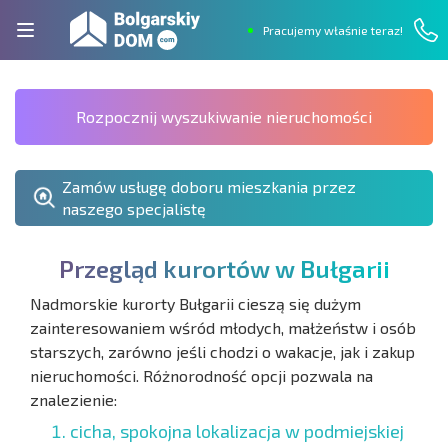
Pracujemy właśnie teraz!
Rozpocznij wyszukiwanie nieruchomości
Zamów usługę doboru mieszkania przez
naszego specjalistę
P
r
z
e
g
l
ą
d
k
u
r
o
r
t
ó
w
w
B
u
ł
g
a
r
i
i
Nadmorskie kurorty Bułgarii cieszą się dużym
zainteresowaniem wśród młodych, małżeństw i osób
starszych, zarówno jeśli chodzi o wakacje, jak i zakup
nieruchomości. Różnorodność opcji pozwala na
znalezienie:
cicha, spokojna lokalizacja w podmiejskiej