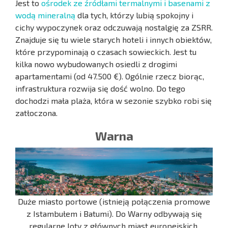
Jest to
ośrodek ze źródłami termalnymi i basenami z
wodą mineralną
dla tych, którzy lubią spokojny i
cichy wypoczynek oraz odczuwają nostalgię za ZSRR.
Znajduje się tu wiele starych hoteli i innych obiektów,
które przypominają o czasach sowieckich. Jest tu
kilka nowo wybudowanych osiedli z drogimi
apartamentami (od 47.500 €). Ogólnie rzecz biorąc,
infrastruktura rozwija się dość wolno. Do tego
dochodzi mała plaża, która w sezonie szybko robi się
zatłoczona.
Warna
Duże miasto portowe (istnieją połączenia promowe
z Istambułem i Batumi). Do Warny odbywają się
regularne loty z głównych miast europejskich.