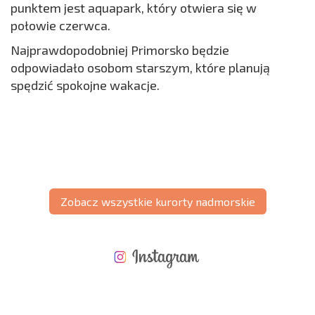
punktem jest aquapark, który otwiera się w
połowie czerwca.
Najprawdopodobniej Primorsko będzie
odpowiadało osobom starszym, które planują
spędzić spokojne wakacje.
Zobacz wszystkie kurorty nadmorskie
NOWA ROZSZERZONA SIATKA POŁĄCZEŃ LOTNICZYCH
KOSZTY PRZY ZAKUPIE NIERUCHOMOŚCI
ROCZNE KOSZTY UTRZYMANIA NIERUCHOMOŚCI