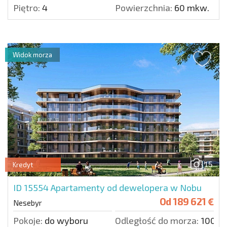
Piętro:
4
Powierzchnia:
60 mkw.
Widok morza
15
Kredyt
ID 15554
Apartamenty od dewelopera w Nobu
Od
189 621 €
Nesebyr
Pokoje:
do wyboru
Odległość do morza:
100 m