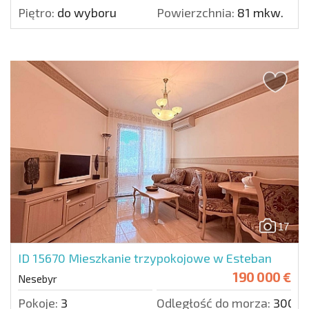
Piętro:
do wyboru
Powierzchnia:
81 mkw.
17
ID 15670
Mieszkanie trzypokojowe w Esteban
190 000 €
Nesebyr
Pokoje:
3
Odległość do morza:
300 m