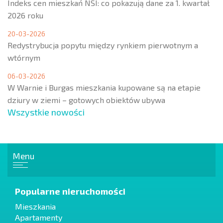
Indeks cen mieszkań NSI: co pokazują dane za 1. kwartał
2026 roku
20-03-2026
Redystrybucja popytu między rynkiem pierwotnym a
wtórnym
06-03-2026
W Warnie i Burgas mieszkania kupowane są na etapie
dziury w ziemi – gotowych obiektów ubywa
Wszystkie nowości
Menu
Popularne nieruchomości
Mieszkania
Apartamenty