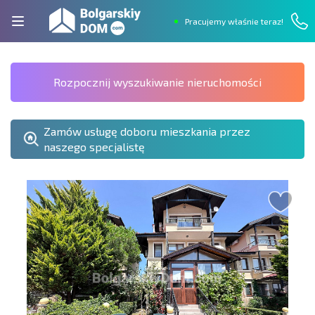
Pracujemy właśnie teraz!
Rozpocznij wyszukiwanie nieruchomości
Zamów usługę doboru mieszkania przez
naszego specjalistę