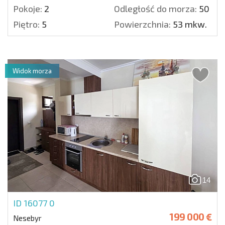
Pokoje:
2
Odległość do morza:
50 m.
Piętro:
5
Powierzchnia:
53 mkw.
Widok morza
14
ID 16077
0
199 000 €
Nesebyr