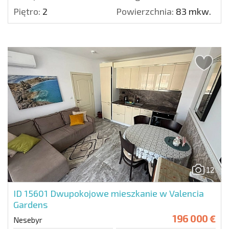
Piętro:
2
Powierzchnia:
83 mkw.
12
ID 15601
Dwupokojowe mieszkanie w Valencia
Gardens
196 000 €
Nesebyr