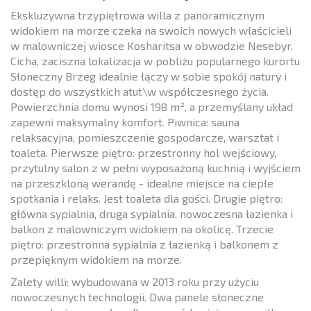
Ekskluzywna trzypiętrowa willa z panoramicznym
widokiem na morze czeka na swoich nowych właścicieli
w malowniczej wiosce Kosharitsa w obwodzie Nesebyr.
Cicha, zaciszna lokalizacja w pobliżu popularnego kurortu
Słoneczny Brzeg idealnie łączy w sobie spokój natury i
dostęp do wszystkich atut\w współczesnego życia.
Powierzchnia domu wynosi 198 m², a przemyślany układ
zapewni maksymalny komfort. Piwnica: sauna
relaksacyjna, pomieszczenie gospodarcze, warsztat i
toaleta. Pierwsze piętro: przestronny hol wejściowy,
przytulny salon z w pełni wyposażoną kuchnią i wyjściem
na przeszkloną werandę - idealne miejsce na ciepłe
spotkania i relaks. Jest toaleta dla gości. Drugie piętro:
główna sypialnia, druga sypialnia, nowoczesna łazienka i
balkon z malowniczym widokiem na okolicę. Trzecie
piętro: przestronna sypialnia z łazienką i balkonem z
przepięknym widokiem na morze.
Zalety willi: wybudowana w 2013 roku przy użyciu
nowoczesnych technologii. Dwa panele słoneczne