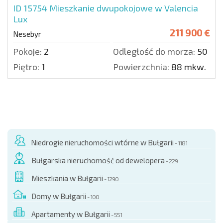
ID 15754
Mieszkanie dwupokojowe w Valencia
Lux
211 900 €
Nesebyr
Pokoje:
2
Odległość do morza:
50 m.
Piętro:
1
Powierzchnia:
88 mkw.
Niedrogie nieruchomości wtórne w Bułgarii
- 1181
Bułgarska nieruchomość od dewelopera
- 229
Mieszkania w Bułgarii
- 1290
Domy w Bułgarii
- 100
Apartamenty w Bułgarii
- 551