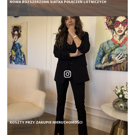
NOWA ROZSZERZONA SIATKA POŁĄCZEŃ LOTNICZYCH
KOSZTY PRZY ZAKUPIE NIERUCHOMOŚCI