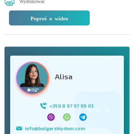
Wydrukować
Poproś o wideo
Alisa
+359 8 97 97 99 03
info@bolgarskiydom.com