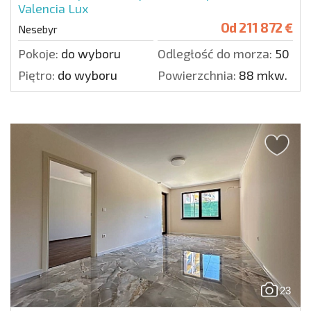
Valencia Lux
Od
211 872 €
Nesebyr
Pokoje:
do wyboru
Odległość do morza:
50 m.
Piętro:
do wyboru
Powierzchnia:
88 mkw.
23