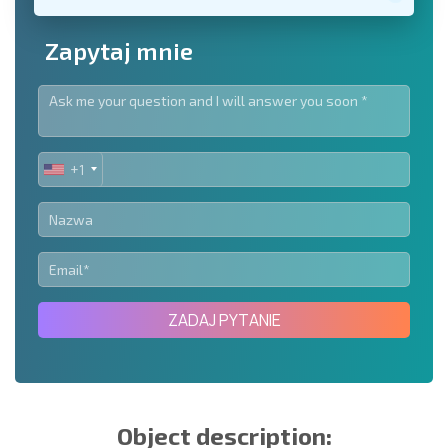
Zapytaj mnie
+1
UNITED
STATES
+1
ZADAJ PYTANIE
Object description: