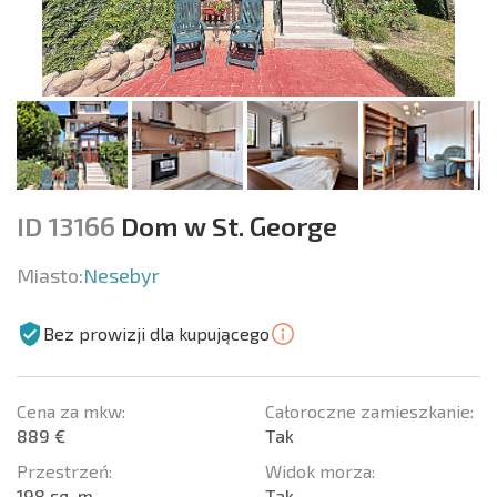
ID 13166
Dom w St. George
Miasto:
Nesebyr
Bez prowizji dla kupującego
Cena za mkw:
Całoroczne zamieszkanie:
889 €
Tak
Przestrzeń:
Widok morza:
198 sq. m.
Tak