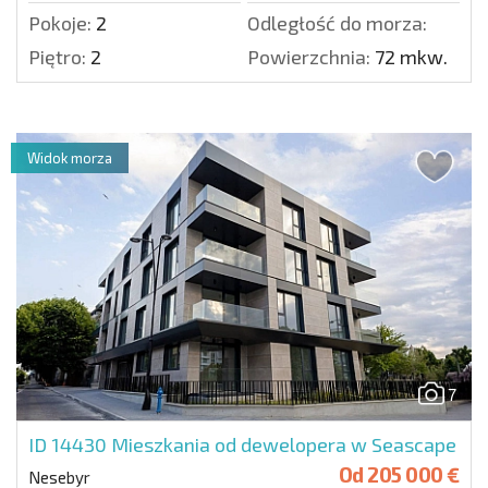
Pokoje:
2
Odległość do morza:
Piętro:
2
Powierzchnia:
72 mkw.
Widok morza
7
ID 14430
Mieszkania od dewelopera w Seascape
Od
205 000 €
Nesebyr