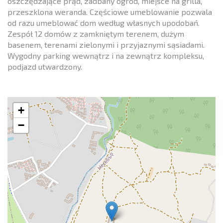
oszczędzające prąd, zadbany ogród, miejsce na grilla,
przeszklona weranda. Częściowe umeblowanie pozwala
od razu umeblować dom według własnych upodobań.
Zespół 12 domów z zamkniętym terenem, dużym
basenem, terenami zielonymi i przyjaznymi sąsiadami.
Wygodny parking wewnątrz i na zewnątrz kompleksu,
podjazd utwardzony.
+
−