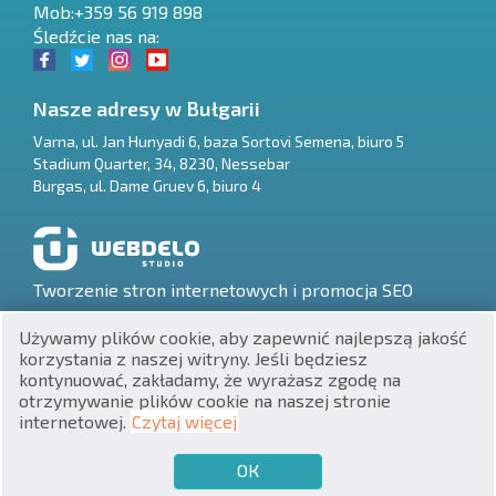
Mob:+359 56 919 898
Śledźcie nas na:
Nasze adresy w Bułgarii
Varna
,
ul. Jan Hunyadi 6, baza Sortovi Semena, biuro 5
Stadium Quarter, 34
,
8230
,
Nessebar
RU
Burgas
,
ul. Dame Gruev 6, biuro 4
€
EN
$
UA
Tworzenie stron internetowych i promocja SEO
₽
PL
Używamy plików cookie, aby zapewnić najlepszą jakość
korzystania z naszej witryny. Jeśli będziesz
₴
DE
kontynuować, zakładamy, że wyrażasz zgodę na
otrzymywanie plików cookie na naszej stronie
zł
BG
UNIC 201160903
internetowej.
Czytaj więcej
Nieruchomości w Bułgarii © 2026
ОК
€
CHCĘ SPRZEDAĆ
CHCĘ KUPIĆ
PL