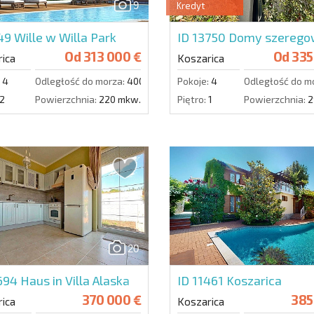
9
Kredyt
149
Wille w Willa Park
ID 13750
Domy szeregow
Od
313 000 €
Od
335
ica
Koszarica
4
Odległość do morza:
4000 m.
Pokoje:
4
Odległość do m
2
Powierzchnia:
220 mkw.
Piętro:
1
Powierzchnia:
2
20
5694
Haus in Villa Alaska
ID 11461
Koszarica
370 000 €
385
ica
Koszarica