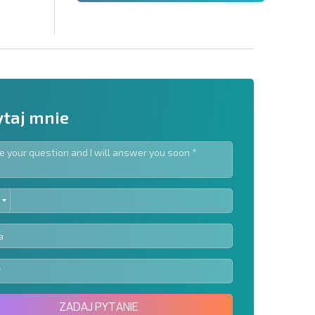
taj mnie
ED
slettera | Klikając przycisk, wyrażasz zgodę na
TES
oich danych.
Wyślij wiadomość
ZADAJ PYTANIE