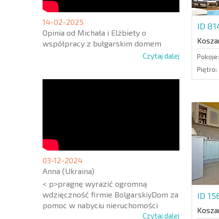
14-02-2025
ID 8
Opinia od Michała i Elżbiety o
Koszar
współpracy z bułgarskim domem
Czytaj dalej
Pokoje:
Piętro:
03-12-2024
Anna (Ukraina)
< p>pragnę wyrazić ogromną
wdzięczność firmie BolgarskiyDom za
ID 1
pomoc w nabyciu nieruchomości
Koszar
Czytaj dalej