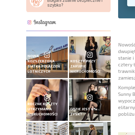
Bułgarii zdalnie bezpiecznie i
szybko?
Nowość 
dwupięt
NOWA
stanie 
ROZSZERZONA
KOSZTY PRZY
cztery 
SIATKA POŁĄCZEŃ
ZAKUPIE
trawnik
LOTNICZYCH
NIERUCHOMOŚCI
zamiesz
Komplek
Sunny B
wypoczy
ROCZNE KOSZTY
elitarn
UTRZYMANIA
GDZIE JEST 6%
pobliżu
NIERUCHOMOŚCI
ZYSK?