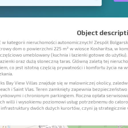
Object descript
w kategorii nieruchomości autonomicznych! Zespół Bolgarsk
rowy dom o powierzchni 225 m² w wiosce Kosharitsa, w komp
i częściowo umeblowany (kuchnia i łazienki gotowe do użytku)
łazienki oraz dużą słoneczną taras. Główną zaletą tej nieru
iem, co jest istotną częścią prywatności i komfortu życia na 
kania.
s Bay View Villas znajduje się w malowniczej okolicy, zaled
each i Saint Vlas. Teren zamknięty zapewnia bezpieczeństwo 
nkowymi i chronionym parkingiem. Roczna opłata serwisowa
ych willi i wysokiemu poziomowi usług potrzebnemu do całoro
 infrastruktury dwóch dużych kurortów, czyni ją strategicznie