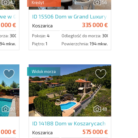
42
56
Kredyt
Wyślij wiadomość
e w Grand Village
ID 15506
Dom w Grand Luxury Homes
 000 €
335 000 €
Koszarica
orza:
3000 m.
Pokoje:
4
Odległość do morza:
3000 m.
94 mkw.
Piętro:
1
Powierzchnia:
194 mkw.
Widok morza
97
48
ID 14188
Dom w Koszarycach
 000 €
575 000 €
Koszarica