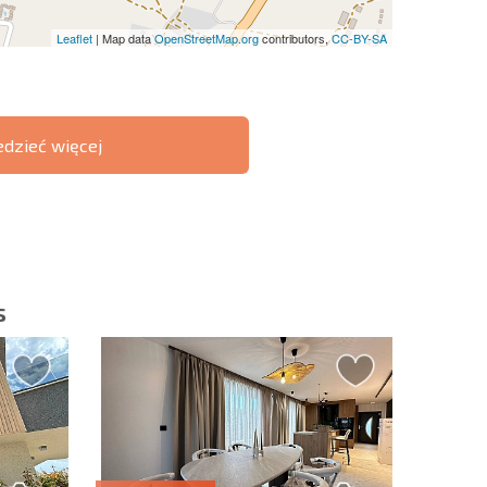
Leaflet
| Map data
OpenStreetMap.org
contributors,
CC-BY-SA
edzieć więcej
ST 6%
O TRANSAKCJACH
РАССРОЧКА В
ZDALNYCH
БОЛГАРИИ
s
slettera | Klikając przycisk, wyrażasz zgodę na
oich danych.