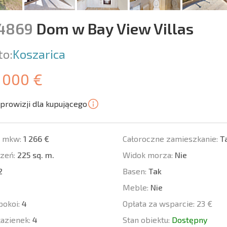
14869
Dom w Bay View Villas
to:
Koszarica
 000 €
prowizji dla kupującego
a mkw:
1 266 €
Całoroczne zamieszkanie:
T
zeń:
225 sq. m.
Widok morza:
Nie
2
Basen:
Tak
Meble:
Nie
pokoi:
4
Opłata za wsparcie:
23 €
łazienek:
4
Stan obiektu:
Dostępny