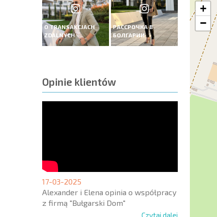
+
−
O TRANSAKCJACH
РАССРОЧКА В
ZDALNYCH
БОЛГАРИИ
Opinie klientów
17-03-2025
Alexander i Elena opinia o współpracy
z firmą "Bułgarski Dom"
Czytaj dalej