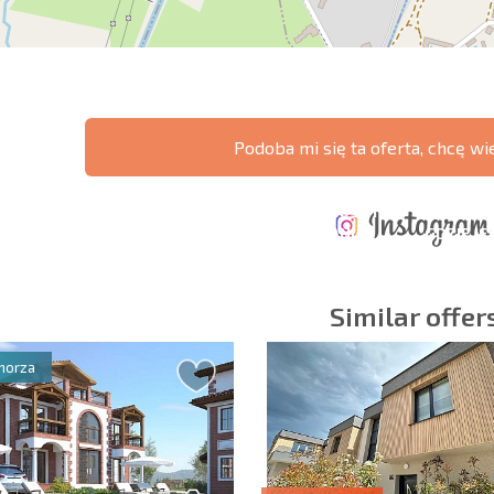
Podoba mi się ta oferta, chcę wi
ERZONA
KOSZTY PRZY
ROCZNE KOSZTY
A POŁĄCZEŃ
ZAKUPIE
UTRZYMANIA
GDZIE JE
CZYCH
NIERUCHOMOŚCI
NIERUCHOMOŚCI
ZYSK?
Similar offer
morza
owiązkowe
Zapisz się do new
wykorzystanie sw