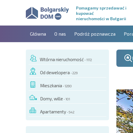
Pomagamy sprzedawać i
kupować
nieruchomości w Bułgarii
Główna
O nas
Podróż poznawcza
Por
Wtórna nieruchomość
- 1172
Od dewelopera
- 229
Mieszkania
- 1280
Domy, wille
- 101
Apartamenty
- 542
O TYM OBIEKCIE