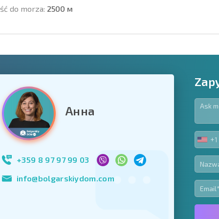
ść do morza:
2500 м
Zapy
Анна
owiązkowe
+1
UNIT
Zapisz się do new
STA
wykorzystanie sw
+1
+359 8 97 97 99 03
info@bolgarskiydom.com