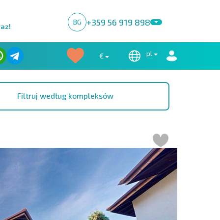
+359 56 919 898
BG
raz!
pl
€
Filtruj według kompleksów