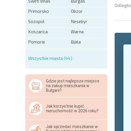
Sweti Włas
Burgas
Odległo
Primorsko
Obzor
Sozopol
Nesebyr
Koszarica
Warna
Pomorie
Bjała
+1
United
States
Wszystkie miasta (44)
+1
* Pola ob
Gdzie jest najlepsze miejsce
Hide
na zakup mieszkania w
Bułgarii?
Jak korzystnie kupić
nieruchomość w 2026 roku?
Jak sprzedać mieszkanie w