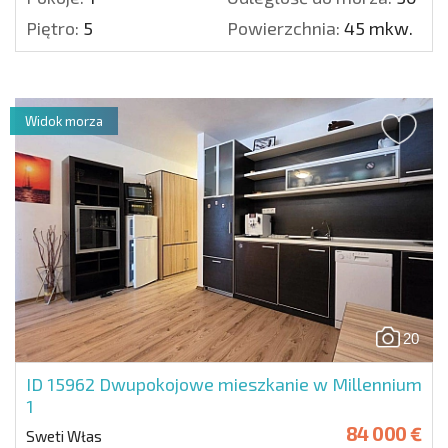
Piętro:
5
Powierzchnia:
45 mkw.
Widok morza
20
ID 15962
Dwupokojowe mieszkanie w Millennium
1
84 000 €
Sweti Włas