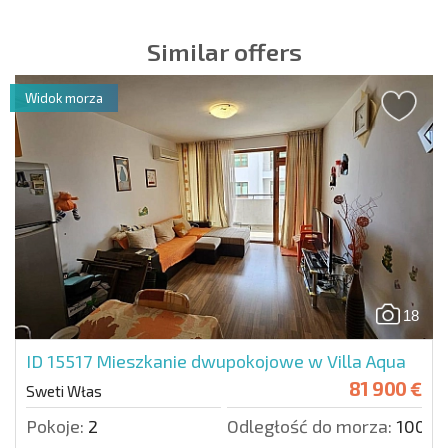
Similar offers
Widok morza
18
ID 15517
Mieszkanie dwupokojowe w Villa Aqua
81 900 €
Sweti Włas
Pokoje:
2
Odległość do morza:
100 m