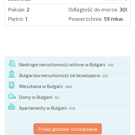
Pokoje:
2
Odległość do morza:
300 m
Piętro:
1
Powierzchnia:
59 mkw.
Niedrogie nieruchomości wtórne w Bułgarii
- 1176
Bułgarska nieruchomość od dewelopera
- 229
Mieszkania w Bułgarii
- 1284
Domy w Bułgarii
- 101
Apartamenty w Bułgarii
- 548
Pokaż gotowe rozwiązania