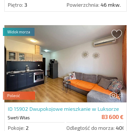
Piętro:
3
Powierzchnia:
46 mkw.
Widok morza
23
Polecić
ID 15902
Dwupokojowe mieszkanie w Luksorze
83 600 €
Sweti Włas
Pokoje:
2
Odległość do morza:
400 m