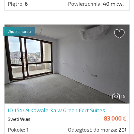
Piętro:
6
Powierzchnia:
40 mkw.
Widok morza
19
ID 15449
Kawalerka w Green Fort Suites
83 000 €
Sweti Włas
Pokoje:
1
Odległość do morza:
200 m