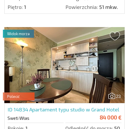
Piętro:
1
Powierzchnia:
51 mkw.
Widok morza
23
Polecić
ID 14834
Apartament typu studio w Grand Hotel
84 000 €
Sweti Włas
Pokoje:
1
Odległość do morza:
50 m.