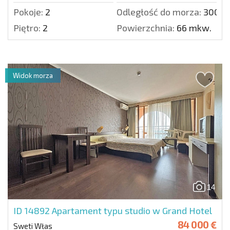
Pokoje:
2
Odległość do morza:
300 m
Piętro:
2
Powierzchnia:
66 mkw.
Widok morza
14
ID 14892
Apartament typu studio w Grand Hotel
84 000 €
Sweti Włas