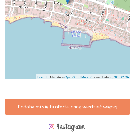
Leaflet
| Map data
OpenStreetMap.org
contributors,
CC-BY-SA
Podoba mi się ta oferta, chcę wiedzieć więcej
NOWA ROZSZERZONA SIATKA POŁĄCZEŃ LOTNICZYCH
KOSZTY PRZY ZAKUPIE NIERUCHOMOŚCI
ROCZNE KOSZTY UTRZYMANIA NIERUCHOMOŚCI