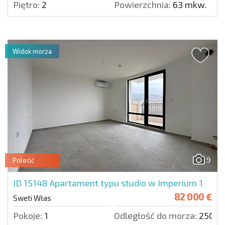
Piętro:
2
Powierzchnia:
63 mkw.
Widok morza
9
Polecić
ID 15148
Apartament typu studio w Imperium 1
82 000 €
Sweti Włas
Pokoje:
1
Odległość do morza:
250 m