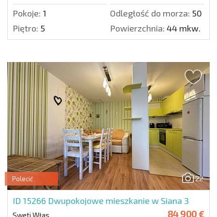
Pokoje:
1
Odległość do morza:
50 m.
Piętro:
5
Powierzchnia:
44 mkw.
22
Polecić
ID 15266
Dwupokojowe mieszkanie w Siana 3
84 900 €
Sweti Włas