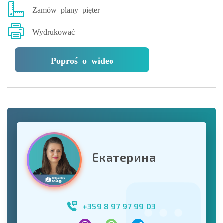
Zamów plany pięter
Wydrukować
Poproś o wideo
Екатерина
+359 8 97 97 99 03