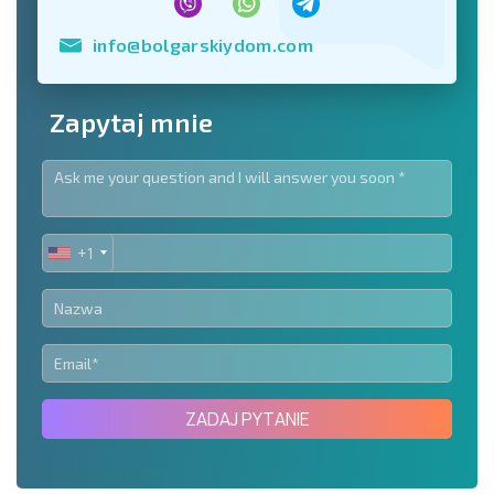
info@bolgarskiydom.com
Zapytaj mnie
+1
UNITED
STATES
+1
ZADAJ PYTANIE