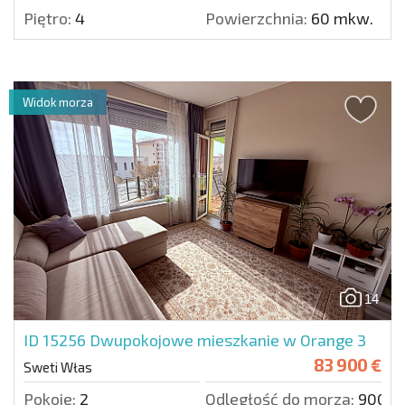
Piętro:
4
Powierzchnia:
60 mkw.
Widok morza
14
ID 15256
Dwupokojowe mieszkanie w Orange 3
83 900 €
Sweti Włas
Pokoje:
2
Odległość do morza:
900 m