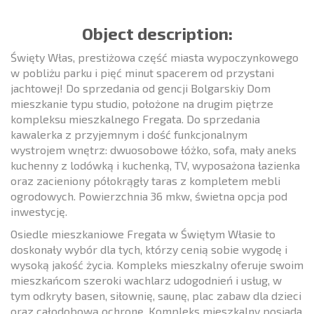
Object description:
Święty Włas, prestiżowa część miasta wypoczynkowego
w pobliżu parku i pięć minut spacerem od przystani
jachtowej! Do sprzedania od gencji Bolgarskiy Dom
mieszkanie typu studio, położone na drugim piętrze
kompleksu mieszkalnego Fregata. Do sprzedania
kawalerka z przyjemnym i dość funkcjonalnym
wystrojem wnętrz: dwuosobowe łóżko, sofa, mały aneks
kuchenny z lodówką i kuchenką, TV, wyposażona łazienka
oraz zacieniony półokrągły taras z kompletem mebli
ogrodowych. Powierzchnia 36 mkw, świetna opcja pod
inwestycję.
Osiedle mieszkaniowe Fregata w Świętym Własie to
doskonały wybór dla tych, którzy cenią sobie wygodę i
wysoką jakość życia. Kompleks mieszkalny oferuje swoim
mieszkańcom szeroki wachlarz udogodnień i usług, w
tym odkryty basen, siłownię, saunę, plac zabaw dla dzieci
oraz całodobową ochronę. Kompleks mieszkalny posiada