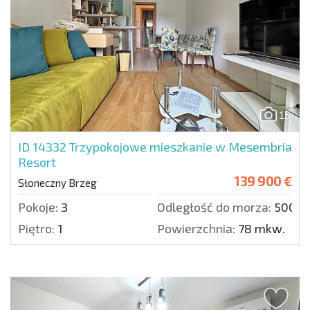
15
ID 14332
Trzypokojowe mieszkanie w Mesembria
Resort
139 900 €
Słoneczny Brzeg
Pokoje:
3
Odległość do morza:
500 m
Piętro:
1
Powierzchnia:
78 mkw.