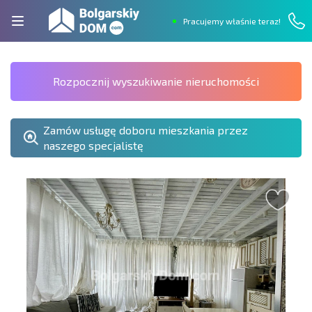
Pracujemy właśnie teraz!
Rozpocznij wyszukiwanie nieruchomości
Zamów usługę doboru mieszkania przez
naszego specjalistę