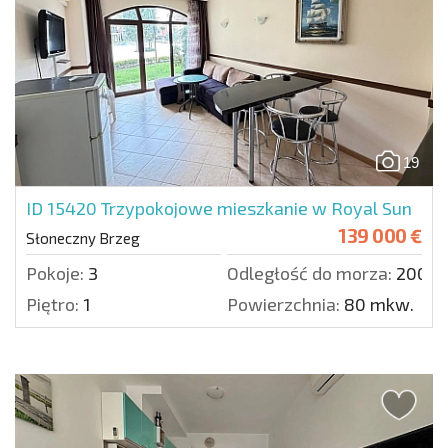
19
ID 15420
Trzypokojowe mieszkanie w Royal Sun
139 000 €
Słoneczny Brzeg
Pokoje:
3
Odległość do morza:
200 m
Piętro:
1
Powierzchnia:
80 mkw.