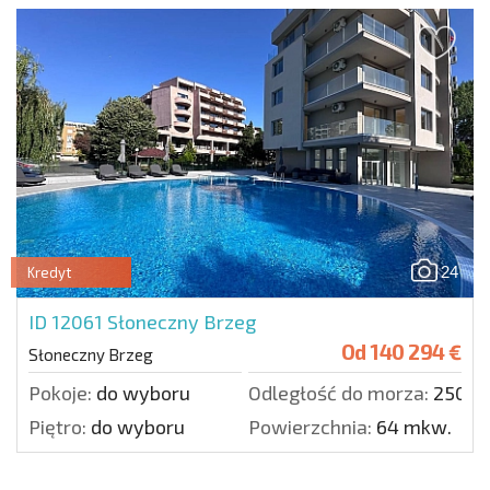
24
Kredyt
ID 12061
Słoneczny Brzeg
Od
140 294 €
Słoneczny Brzeg
Pokoje:
do wyboru
Odległość do morza:
250 m
Piętro:
do wyboru
Powierzchnia:
64 mkw.