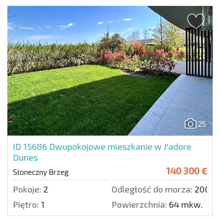
25
ID 15686
Dwupokojowe mieszkanie w J'adore
Dunes
140 300 €
Słoneczny Brzeg
Pokoje:
2
Odległość do morza:
200 m
Piętro:
1
Powierzchnia:
64 mkw.