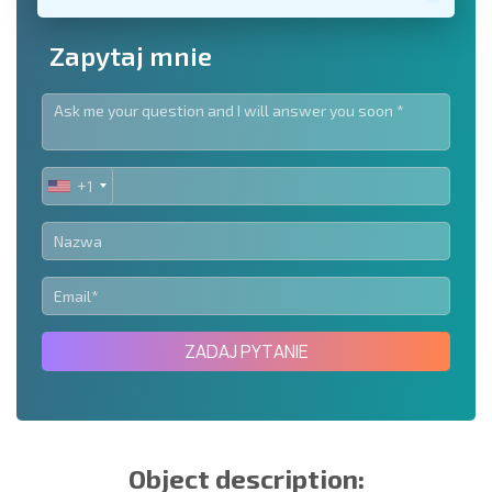
Zapytaj mnie
+1
UNITED
STATES
+1
ZADAJ PYTANIE
Object description: