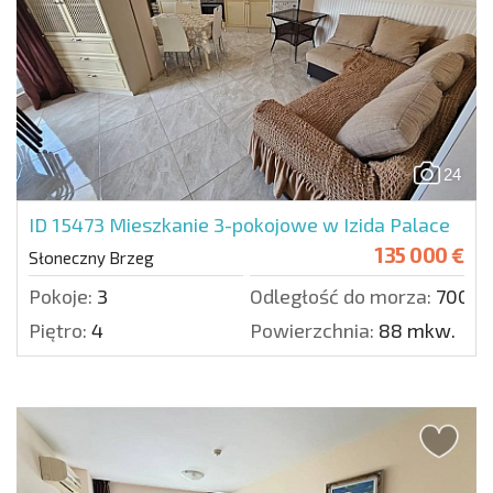
24
ID 15473
Mieszkanie 3-pokojowe w Izida Palace
135 000 €
Słoneczny Brzeg
Pokoje:
3
Odległość do morza:
700 m
Piętro:
4
Powierzchnia:
88 mkw.