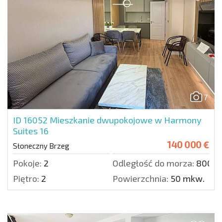
7
ID 16052
Mieszkanie dwupokojowe w Harmony
Suites 16
140 000 €
Słoneczny Brzeg
Pokoje:
2
Odległość do morza:
800 m
Piętro:
2
Powierzchnia:
50 mkw.