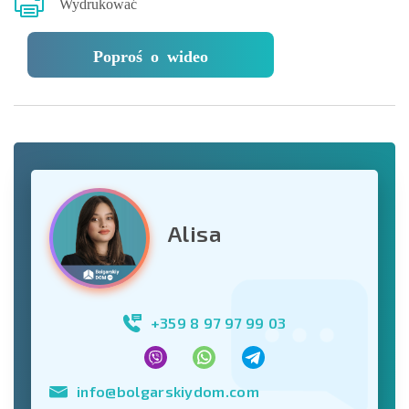
Wydrukować
Poproś o wideo
Alisa
+359 8 97 97 99 03
info@bolgarskiydom.com