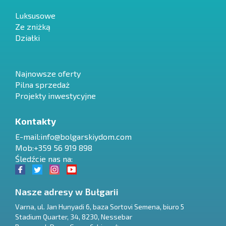
Luksusowe
Ze zniżką
Działki
Najnowsze oferty
Pilna sprzedaż
Projekty inwestycyjne
Kontakty
E-mail:
info@bolgarskiydom.com
Mob:+359 56 919 898
Śledźcie nas na:
Nasze adresy w Bułgarii
Varna
,
ul. Jan Hunyadi 6, baza Sortovi Semena, biuro 5
Stadium Quarter, 34
,
8230
,
Nessebar
RU