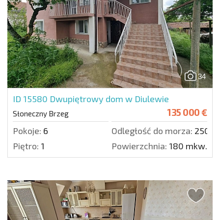
34
ID 15580
Dwupiętrowy dom w Diulewie
135 000 €
Słoneczny Brzeg
Pokoje:
6
Odległość do morza:
25000
Piętro:
1
Powierzchnia:
180 mkw.