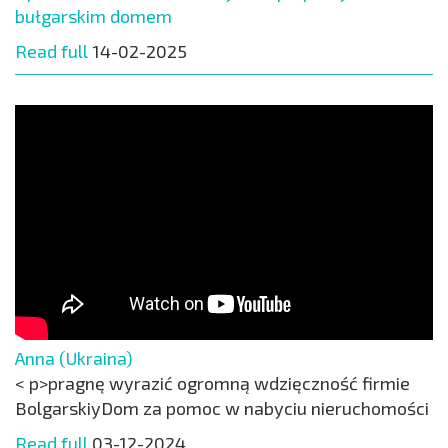
bułgarskim domem
Read full
14-02-2025
Anna (Ukraina)
< p>pragnę wyrazić ogromną wdzięczność firmie
BolgarskiyDom za pomoc w nabyciu nieruchomości
Read full
03-12-2024