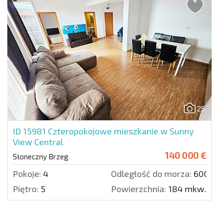
25
ID 15981
Czteropokojowe mieszkanie w Sunny
View Central
140 000 €
Słoneczny Brzeg
Pokoje:
4
Odległość do morza:
600 m
Piętro:
5
Powierzchnia:
184 mkw.