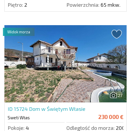
Piętro:
2
Powierzchnia:
65 mkw.
Widok morza
27
ID 15724
Dom w Świętym Własie
230 000 €
Sweti Włas
Pokoje:
4
Odległość do morza:
2000 