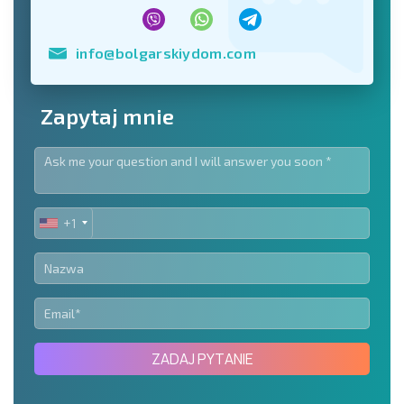
info@bolgarskiydom.com
Zapytaj mnie
+1
UNITED
STATES
+1
ZADAJ PYTANIE