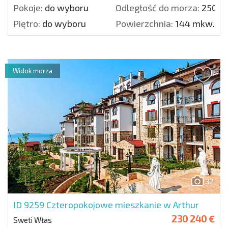
Pokoje:
do wyboru
Odległość do morza:
250 m
Piętro:
do wyboru
Powierzchnia:
144 mkw.
Widok morza
32
ID 9259
Czteropokojowe mieszkanie w Arthur
230 240 €
Sweti Włas