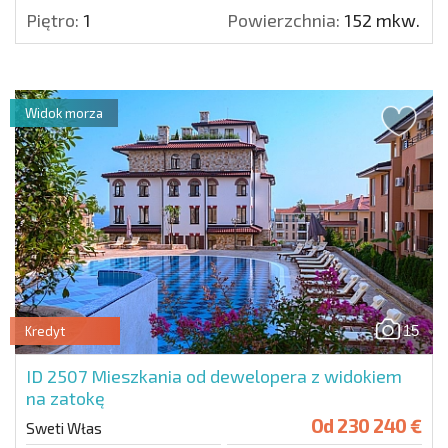
Piętro:
1
Powierzchnia:
152 mkw.
Widok morza
15
Kredyt
ID 2507
Mieszkania od dewelopera z widokiem
na zatokę
Od
230 240 €
Sweti Włas