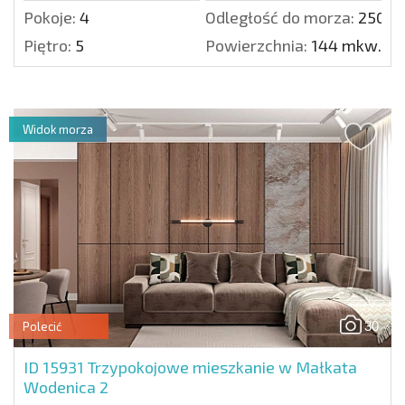
Pokoje:
4
Odległość do morza:
250 m
Piętro:
5
Powierzchnia:
144 mkw.
Widok morza
30
Polecić
ID 15931
Trzypokojowe mieszkanie w Małkata
Wodenica 2