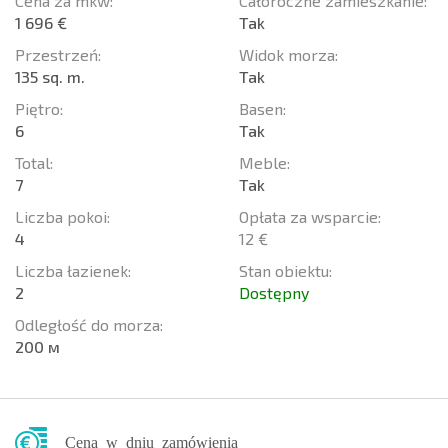
Cena za mkw:
Całoroczne zamieszkanie:
1 696 €
Tak
Przestrzeń:
Widok morza:
135 sq. m.
Tak
Piętro:
Basen:
6
Tak
Total:
Meble:
7
Tak
Liczba pokoi:
Opłata za wsparcie:
4
12 €
Liczba łazienek:
Stan obiektu:
2
Dostępny
Odległość do morza:
200 м
Cena w dniu zamówienia