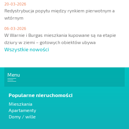
20-03-2026
Redystrybucja popytu między rynkiem pierwotnym a
wtórnym
06-03-2026
W Warnie i Burgas mieszkania kupowane są na etapie
dziury w ziemi – gotowych obiektów ubywa
Wszystkie nowości
Menu
Popularne nieruchomości
Mieszkania
Apartamenty
Domy / wille