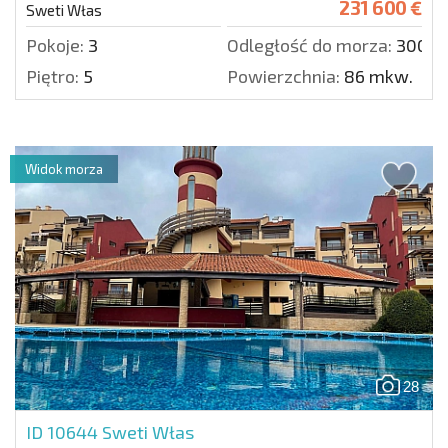
231 600 €
Sweti Włas
Pokoje:
3
Odległość do morza:
300 m
Piętro:
5
Powierzchnia:
86 mkw.
Widok morza
28
ID 10644
Sweti Włas