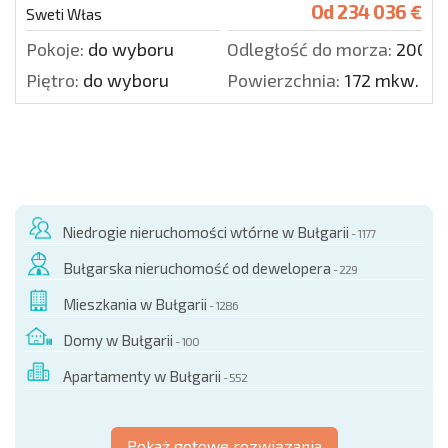
Od
234 036 €
Sweti Włas
Pokoje:
do wyboru
Odległość do morza:
200 m
Piętro:
do wyboru
Powierzchnia:
172 mkw.
Niedrogie nieruchomości wtórne w Bułgarii
- 1177
Bułgarska nieruchomość od dewelopera
- 229
Mieszkania w Bułgarii
- 1286
Domy w Bułgarii
- 100
Apartamenty w Bułgarii
- 552
Pokaż gotowe rozwiązania