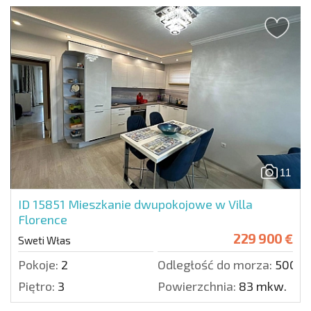
11
ID 15851
Mieszkanie dwupokojowe w Villa
Florence
229 900 €
Sweti Włas
Pokoje:
2
Odległość do morza:
500 m
Piętro:
3
Powierzchnia:
83 mkw.