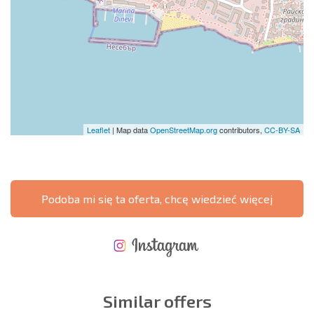
Leaflet
| Map data
OpenStreetMap.org
contributors,
CC-BY-SA
Podoba mi się ta oferta, chcę wiedzieć więcej
NOWA ROZSZERZONA SIATKA POŁĄCZEŃ LOTNICZYCH
KOSZTY PRZY ZAKUPIE NIERUCHOMOŚCI
ROCZNE KOSZTY UTRZYMANIA NIERUCHOMOŚCI
Similar offers