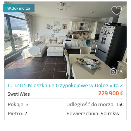
Widok morza
15
ID 12115
Mieszkanie trzypokojowe w Dolce Vita 2
229 900 €
Sweti Włas
Pokoje:
3
Odległość do morza:
150 m
Piętro:
2
Powierzchnia:
90 mkw.