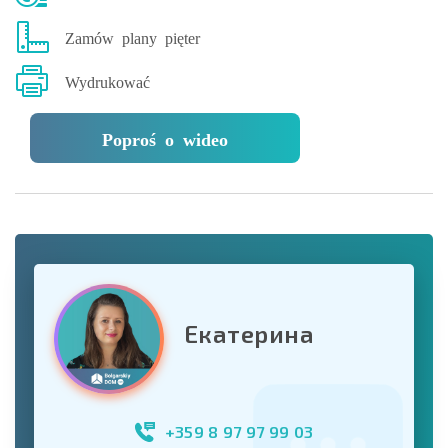
Zamów plany pięter
Wydrukować
Poproś o wideo
Екатерина
+359 8 97 97 99 03