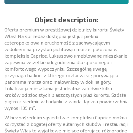
Object description:
Oferta premium w prestiżowej dzielnicy kurortu Święty
Włas! Na sprzedaż dostępna jest już piękna
czteropokojowa nieruchomość z zachwycającym
widokiem na przystań jachtową i morze, położona w
kompleksie Caprice. Luksusowo umeblowane mieszkanie
zapewnia wszelkie udogodnienia dla spokojnego i
komfortowego wypoczynku. Szczególną uwagę
przyciąga balkon, z którego roztacza się porywająca
panorama morza oraz malowniczy widok na góry.
Lokalizacja mieszkania jest idealna: zaledwie kilka
kroków od złocistych piaszczystych plaż kurortu. Szóste
piętro z siedmiu w budynku z windą, łączna powierzchnia
wynosi 135 m².
W bezpośrednim sąsiedztwie kompleksu Caprice można
korzystać z bogatej oferty elitarnych klubów i restauracji.
Święty Włas to wyjątkowe miejsce oferujące różnorodne