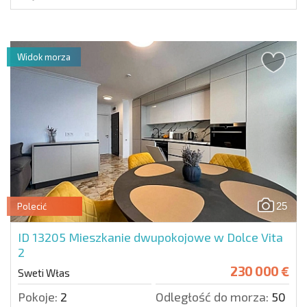
Widok morza
25
Polecić
ID 13205
Mieszkanie dwupokojowe w Dolce Vita
2
230 000 €
Sweti Włas
Pokoje:
2
Odległość do morza:
50 m.