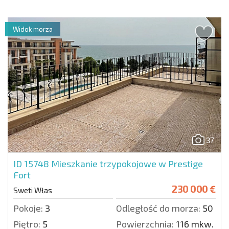
Widok morza
37
ID 15748
Mieszkanie trzypokojowe w Prestige
Fort
230 000 €
Sweti Włas
Pokoje:
3
Odległość do morza:
50 m.
Piętro:
5
Powierzchnia:
116 mkw.