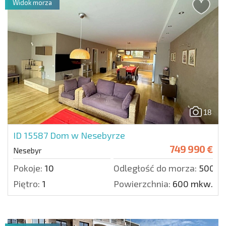
Widok morza
18
ID 15587
Dom w Nesebyrze
749 990 €
Nesebyr
Pokoje:
10
Odległość do morza:
500 m
Piętro:
1
Powierzchnia:
600 mkw.