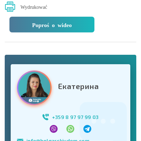
Wydrukować
Poproś o wideo
Екатерина
+359 8 97 97 99 03
info@bolgarskiydom.com