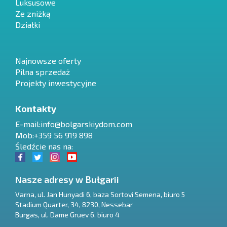
Luksusowe
Ze zniżką
Działki
Najnowsze oferty
Pilna sprzedaż
Projekty inwestycyjne
Kontakty
E-mail:
info@bolgarskiydom.com
Mob:+359 56 919 898
Śledźcie nas na:
Nasze adresy w Bułgarii
Varna
,
ul. Jan Hunyadi 6, baza Sortovi Semena, biuro 5
Stadium Quarter, 34
,
8230
,
Nessebar
RU
Burgas
,
ul. Dame Gruev 6, biuro 4