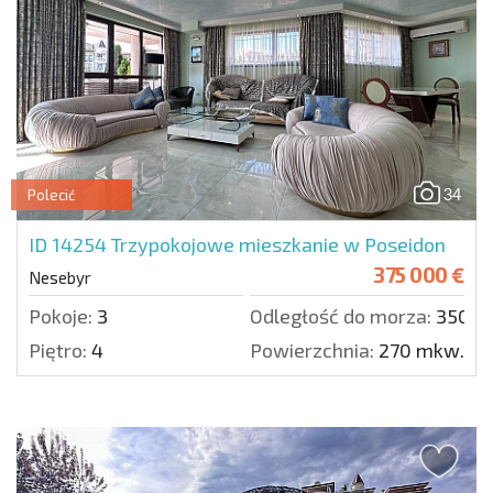
34
Polecić
ID 14254
Trzypokojowe mieszkanie w Poseidon
375 000 €
Nesebyr
Pokoje:
3
Odległość do morza:
350 m
Piętro:
4
Powierzchnia:
270 mkw.