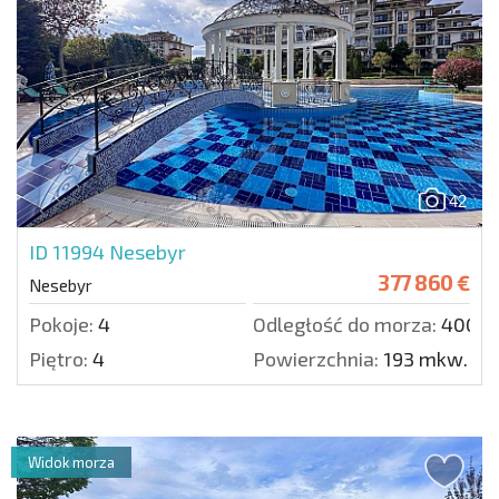
42
ID 11994
Nesebyr
377 860 €
Nesebyr
Pokoje:
4
Odległość do morza:
400 m
Piętro:
4
Powierzchnia:
193 mkw.
Widok morza