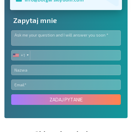
Zapytaj mnie
+1
UNITED
STATES
+1
ZADAJ PYTANIE