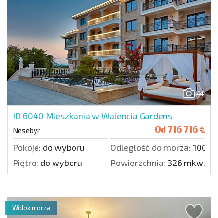
44
ID 6040
Mieszkania w Walencia Gardens
Od
716 716 €
Nesebyr
Pokoje:
do wyboru
Odległość do morza:
100 m
Piętro:
do wyboru
Powierzchnia:
326 mkw.
Widok morza