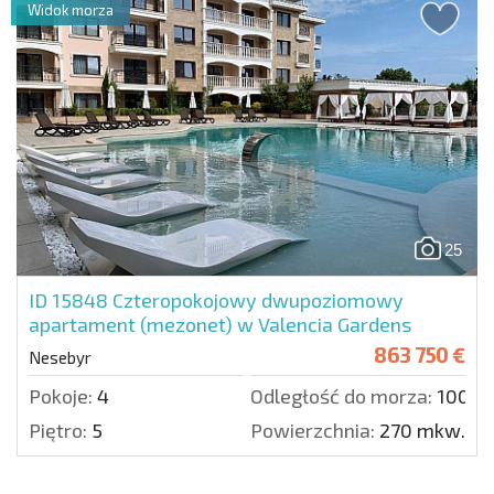
Widok morza
25
ID 15848
Czteropokojowy dwupoziomowy
apartament (mezonet) w Valencia Gardens
863 750 €
Nesebyr
Pokoje:
4
Odległość do morza:
100 m
Piętro:
5
Powierzchnia:
270 mkw.