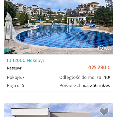
60
ID 12000
Nesebyr
425 280 €
Nesebyr
Pokoje:
4
Odległość do morza:
400 m
Piętro:
5
Powierzchnia:
256 mkw.