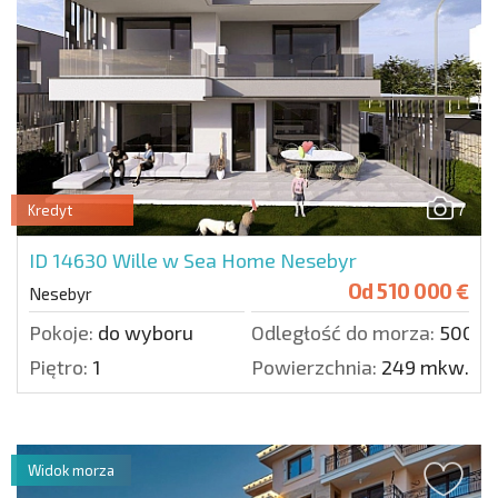
7
Kredyt
ID 14630
Wille w Sea Home Nesebyr
Od
510 000 €
Nesebyr
Pokoje:
do wyboru
Odległość do morza:
500 m
Piętro:
1
Powierzchnia:
249 mkw.
Widok morza