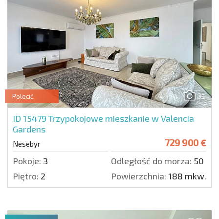
31
Polecić
ID 15479
Trzypokojowe mieszkanie w Valencia
Gardens
729 900 €
Nesebyr
Pokoje:
3
Odległość do morza:
50 m.
Piętro:
2
Powierzchnia:
188 mkw.