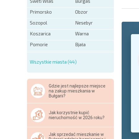
Sweti Włas
Burgas
Primorsko
Obzor
Sozopol
Nesebyr
Koszarica
Warna
+1
United
States
Pomorie
Bjała
+1
Wszystkie miasta (44)
* Pola ob
Hide
Gdzie jest najlepsze miejsce
na zakup mieszkania w
Bułgarii?
Jak korzystnie kupić
nieruchomość w 2026 roku?
Jak sprzedać mieszkanie w