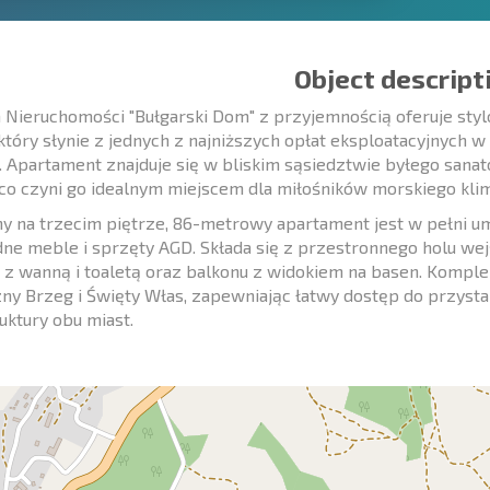
Object descript
 Nieruchomości "Bułgarski Dom" z przyjemnością oferuje st
który słynie z jednych z najniższych opłat eksploatacyjnych w
. Apartament znajduje się w bliskim sąsiedztwie byłego sana
co czyni go idealnym miejscem dla miłośników morskiego klima
y na trzecim piętrze, 86-metrowy apartament jest w pełni 
ne meble i sprzęty AGD. Składa się z przestronnego holu wejś
i z wanną i toaletą oraz balkonu z widokiem na basen. Komple
ny Brzeg i Święty Włas, zapewniając łatwy dostęp do przyst
ruktury obu miast.