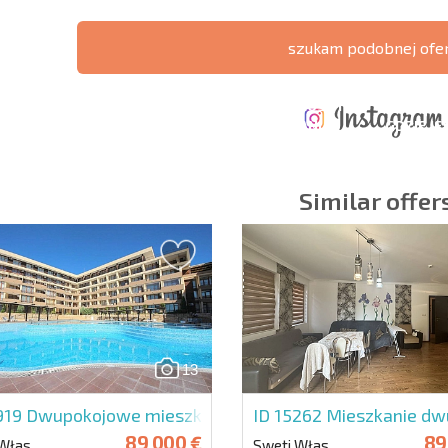
szukam podobnej ofe
ERZONA
KOSZTY PRZY
ROCZNE KOSZTY
A POŁĄCZEŃ
ZAKUPIE
UTRZYMANIA
GDZIE JE
CZYCH
NIERUCHOMOŚCI
NIERUCHOMOŚCI
ZYSK?
Similar offer
owiązkowe
Zapisz się do new
wykorzystanie sw
13
919
Dwupokojowe mieszkanie w Luxor
ID 15262
Mieszkanie d
89 000 €
89
 Włas
Sweti Włas