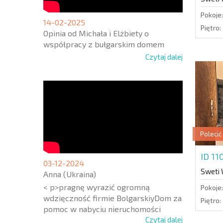
Pokoje:
14-02-2025
Piętro:
Opinia od Michała i Elżbiety o
współpracy z bułgarskim domem
Czytaj dalej
Polecić
ID 1
03-12-2024
Sweti
Anna (Ukraina)
< p>pragnę wyrazić ogromną
Pokoje:
wdzięczność firmie BolgarskiyDom za
Piętro:
pomoc w nabyciu nieruchomości
Czytaj dalej