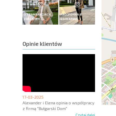
O TRANSAKCJACH
РАССРОЧКА В
ZDALNYCH
БОЛГАРИИ
Opinie klientów
17-03-2025
Alexander i Elena opinia o współpracy
z firmą "Bułgarski Dom"
Czytaj dalej