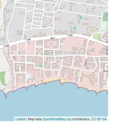
Leaflet
| Map data
OpenStreetMap.org
contributors,
CC-BY-SA