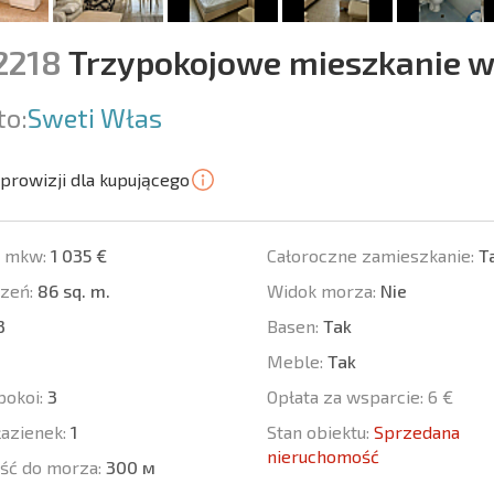
2218
Trzypokojowe mieszkanie w
to:
Sweti Włas
prowizji dla kupującego
a mkw:
1 035 €
Całoroczne zamieszkanie:
T
zeń:
86 sq. m.
Widok morza:
Nie
3
Basen:
Tak
Meble:
Tak
pokoi:
3
Opłata za wsparcie:
6 €
łazienek:
1
Stan obiektu:
Sprzedana
nieruchomość
ść do morza:
300 м