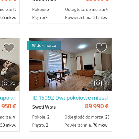
morza:
100 m.
Pokoje:
2
Odległość do morza:
400 m.
65 mkw.
Piętro:
4
Powierzchnia:
51 mkw.
Widok morza
20
14
wupokojowe w Compass
ID 15092
Dwupokojowe mieszkanie w Sian
 950 €
89 990 €
Sweti Włas
morza:
400 m.
Pokoje:
2
Odległość do morza:
250 m.
58 mkw.
Piętro:
2
Powierzchnia:
70 mkw.