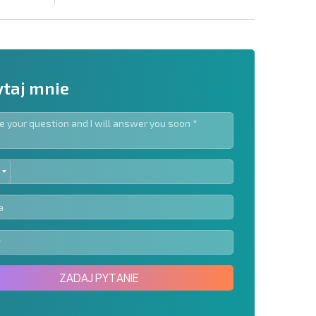
taj mnie
ED
slettera | Klikając przycisk, wyrażasz zgodę na
TES
oich danych.
Wyślij wiadomość
ZADAJ PYTANIE