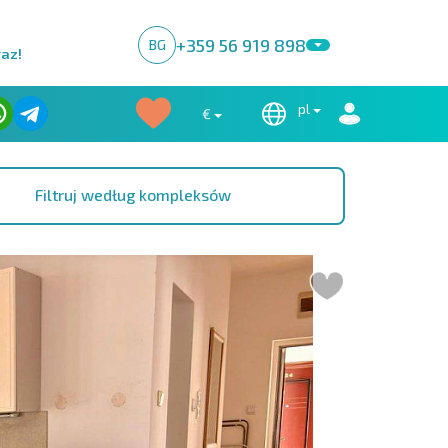
+359 56 919 898
BG
raz!
pl
€
Filtruj według kompleksów