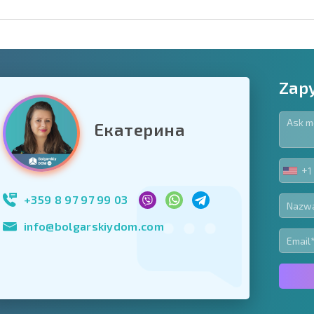
Zapy
Екатерина
owiązkowe
+1
UNIT
Zapisz się do new
STA
wykorzystanie sw
+1
+359 8 97 97 99 03
info@bolgarskiydom.com