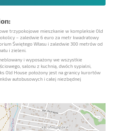
ion:
ylowe trzypokojowe mieszkanie w kompleksie Old
 okolicy – ​​zaledwie 6 euro za metr kwadratowy
torium Świętego Własu i zaledwie 300 metrów od
tu i zieleni.
umeblowany i wyposażony we wszystkie
ciowego, salonu z kuchnią, dwóch sypialni,
ks Old House położony jest na granicy kurortów
anków autobusowych i całej niezbędnej