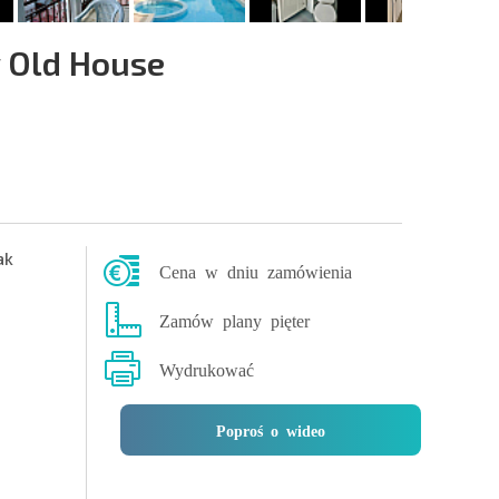
 Old House
ak
Cena w dniu zamówienia
Zamów plany pięter
Wydrukować
Poproś o wideo