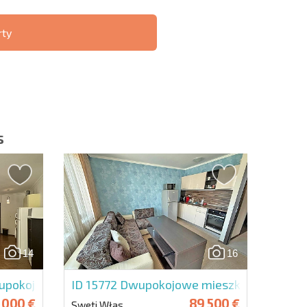
rty
ST 6%
O TRANSAKCJACH
РАССРОЧКА В
ZDALNYCH
БОЛГАРИИ
s
slettera | Klikając przycisk, wyrażasz zgodę na
oich danych.
14
16
Wyślij wiadomość
wupokojowe w Amphora
ID 15772
Dwupokojowe mieszkanie w Sout
 000 €
89 500 €
Sweti Włas