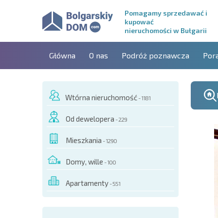
Pomagamy sprzedawać i
kupować
nieruchomości w Bułgarii
Główna
O nas
Podróż poznawcza
Por
Wtórna nieruchomość
- 1181
Od dewelopera
- 229
Mieszkania
- 1290
Domy, wille
- 100
Apartamenty
- 551
O TYM OBIEKCIE