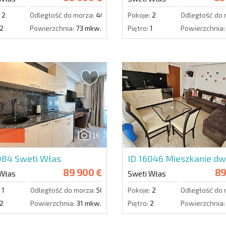
2
Odległość do morza:
400 m.
Pokoje:
2
Odległość do 
2
Powierzchnia:
73 mkw.
Piętro:
1
Powierzchnia:
16
1084
Sweti Włas
ID 16046
Mieszkanie d
89 900 €
89
 Włas
Sweti Włas
1
Odległość do morza:
50 m.
Pokoje:
2
Odległość do 
2
Powierzchnia:
31 mkw.
Piętro:
2
Powierzchnia: