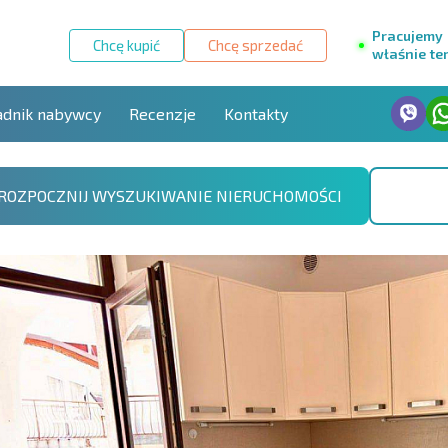
Pracujemy
Chcę kupić
Chcę sprzedać
właśnie te
adnik nabywcy
Recenzje
Kontakty
ROZPOCZNIJ WYSZUKIWANIE NIERUCHOMOŚCI