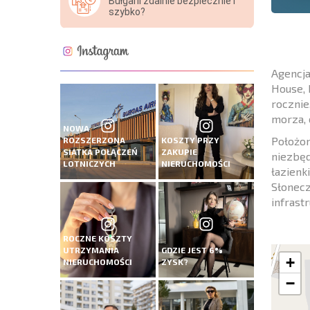
Bułgarii zdalnie bezpiecznie i
szybko?
Agencja
House, 
rocznie
morza, 
NOWA
Położon
ROZSZERZONA
KOSZTY PRZY
SIATKA POŁĄCZEŃ
ZAKUPIE
niezbęd
LOTNICZYCH
NIERUCHOMOŚCI
łazienk
Słonecz
infrast
ROCZNE KOSZTY
UTRZYMANIA
GDZIE JEST 6%
+
NIERUCHOMOŚCI
ZYSK?
−