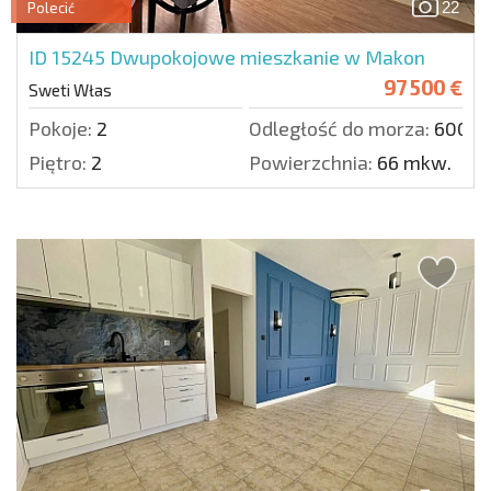
22
Polecić
ID 15245
Dwupokojowe mieszkanie w Makon
97 500 €
Sweti Włas
Pokoje:
2
Odległość do morza:
600 m
Piętro:
2
Powierzchnia:
66 mkw.