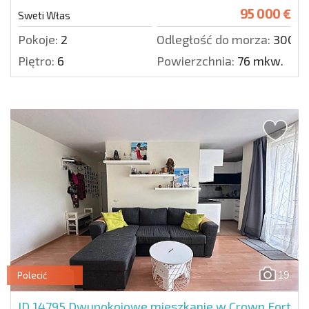
95 000 €
Sweti Włas
Pokoje:
2
Odległość do morza:
300 m
Piętro:
6
Powierzchnia:
76 mkw.
19
Polecić
ID 14795
Dwupokojowe mieszkanie w Crown Fort