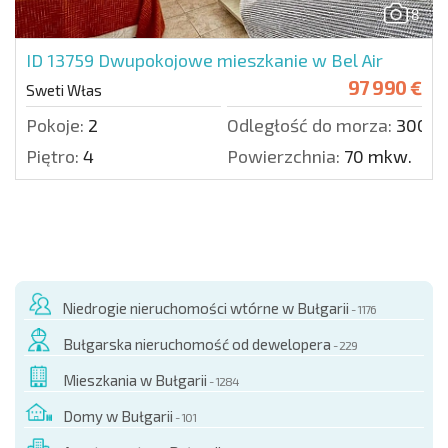
8
ID 13759
Dwupokojowe mieszkanie w Bel Air
97 990 €
Sweti Włas
Pokoje:
2
Odległość do morza:
300 m
Piętro:
4
Powierzchnia:
70 mkw.
Niedrogie nieruchomości wtórne w Bułgarii
- 1176
Bułgarska nieruchomość od dewelopera
- 229
Mieszkania w Bułgarii
- 1284
Domy w Bułgarii
- 101