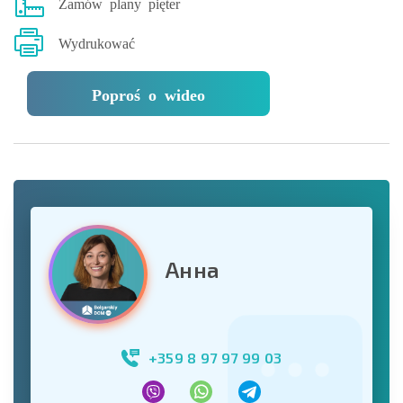
Zamów plany pięter
Wydrukować
Poproś o wideo
Анна
+359 8 97 97 99 03