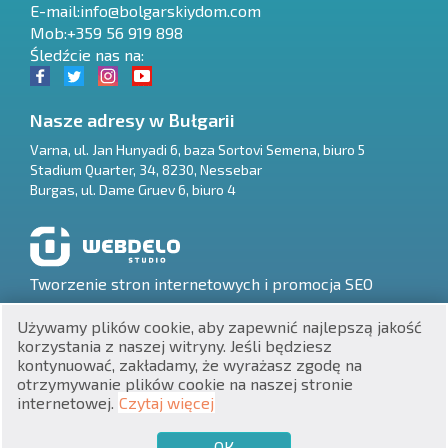
E-mail:
info@bolgarskiydom.com
Mob:+359 56 919 898
Śledźcie nas na:
Nasze adresy w Bułgarii
Varna
,
ul. Jan Hunyadi 6, baza Sortovi Semena, biuro 5
Stadium Quarter, 34
,
8230
,
Nessebar
RU
Burgas
,
ul. Dame Gruev 6, biuro 4
€
EN
$
UA
Tworzenie stron internetowych i promocja SEO
₽
PL
Używamy plików cookie, aby zapewnić najlepszą jakość
korzystania z naszej witryny. Jeśli będziesz
₴
DE
kontynuować, zakładamy, że wyrażasz zgodę na
otrzymywanie plików cookie na naszej stronie
zł
BG
UNIC 201160903
internetowej.
Czytaj więcej
Nieruchomości w Bułgarii © 2026
ОК