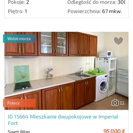
Pokoje:
2
Odległość do morza:
300 m
Piętro:
1
Powierzchnia:
67 mkw.
Widok morza
11
Polecić
ID 15664
Mieszkanie dwupokojowe w Imperial
Fort
95 000 €
Sweti Włas