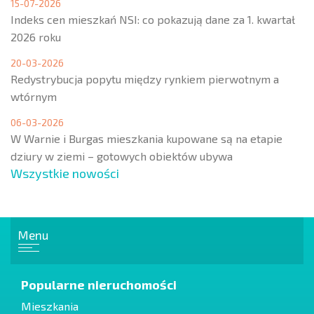
15-07-2026
Indeks cen mieszkań NSI: co pokazują dane za 1. kwartał
2026 roku
20-03-2026
Redystrybucja popytu między rynkiem pierwotnym a
wtórnym
06-03-2026
W Warnie i Burgas mieszkania kupowane są na etapie
dziury w ziemi – gotowych obiektów ubywa
Wszystkie nowości
Menu
Popularne nieruchomości
Mieszkania