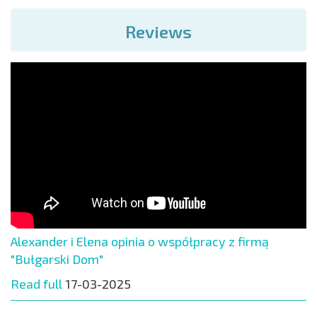
Reviews
Alexander i Elena opinia o współpracy z firmą
"Bułgarski Dom"
Read full
17-03-2025