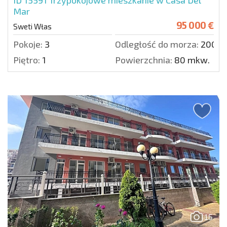
ID 15591
Trzypokojowe mieszkanie w Casa Del
Mar
95 000 €
Sweti Włas
Pokoje:
3
Odległość do morza:
200 m
Piętro:
1
Powierzchnia:
80 mkw.
15