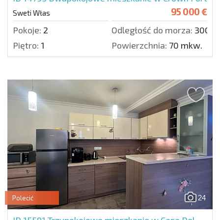
95 000 €
Sweti Włas
Pokoje:
2
Odległość do morza:
300 m
Piętro:
1
Powierzchnia:
70 mkw.
24
Polecić