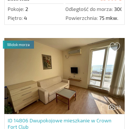
Pokoje:
2
Odległość do morza:
300 m
Piętro:
4
Powierzchnia:
75 mkw.
Widok morza
19
ID 14806
Dwupokojowe mieszkanie w Crown
Fort Club