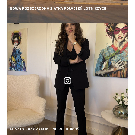
NOWA ROZSZERZONA SIATKA POŁĄCZEŃ LOTNICZYCH
KOSZTY PRZY ZAKUPIE NIERUCHOMOŚCI