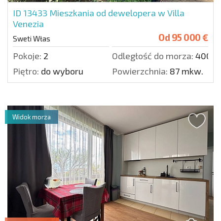
ID 13433
Mieszkania od dewelopera w Villa
Venezia
Od
95 000 €
Sweti Włas
Pokoje:
2
Odległość do morza:
400 m
Piętro:
do wyboru
Powierzchnia:
87 mkw.
Widok morza