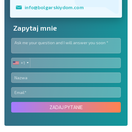
info@bolgarskiydom.com
Zapytaj mnie
+1
UNITED
STATES
+1
ZADAJ PYTANIE