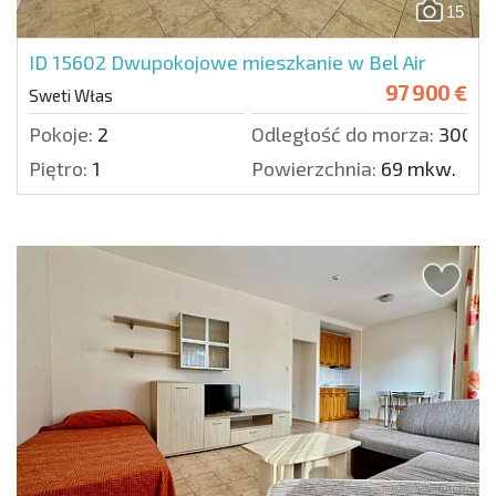
15
ID 15602
Dwupokojowe mieszkanie w Bel Air
97 900 €
Sweti Włas
Pokoje:
2
Odległość do morza:
300 m
Piętro:
1
Powierzchnia:
69 mkw.