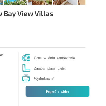
Bay View Villas
ak
Cena w dniu zamówienia
Zamów plany pięter
Wydrukować
Poproś o wideo