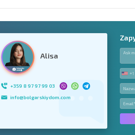
Zapy
Alisa
owiązkowe
+1
UNIT
Zapisz się do new
STA
wykorzystanie sw
+1
+359 8 97 97 99 03
info@bolgarskiydom.com