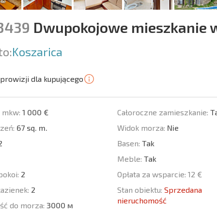
13439
Dwupokojowe mieszkanie w 
to:
Koszarica
prowizji dla kupującego
a mkw:
1 000 €
Całoroczne zamieszkanie:
T
zeń:
67 sq. m.
Widok morza:
Nie
2
Basen:
Tak
Meble:
Tak
pokoi:
2
Opłata za wsparcie:
12 €
łazienek:
2
Stan obiektu:
Sprzedana
nieruchomość
ść do morza:
3000 м