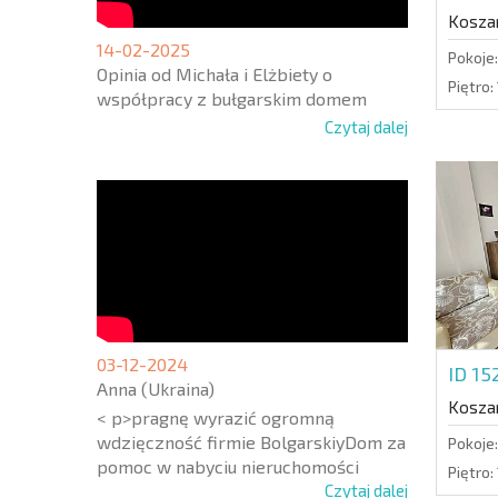
Koszar
14-02-2025
Pokoje:
Opinia od Michała i Elżbiety o
Piętro:
współpracy z bułgarskim domem
Czytaj dalej
03-12-2024
ID 1
Anna (Ukraina)
Koszar
< p>pragnę wyrazić ogromną
wdzięczność firmie BolgarskiyDom za
Pokoje:
pomoc w nabyciu nieruchomości
Piętro:
Czytaj dalej