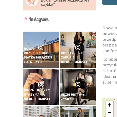
Bułgarii zdalnie bezpiecznie i
szybko?
Nowa pr
powierz
przedpo
oraz ba
NOWA
komfor
ROZSZERZONA
KOSZTY PRZY
SIATKA POŁĄCZEŃ
ZAKUPIE
Komplek
LOTNICZYCH
NIERUCHOMOŚCI
przytul
kurortó
idealna
superma
ROCZNE KOSZTY
UTRZYMANIA
GDZIE JEST 6%
NIERUCHOMOŚCI
ZYSK?
+
−