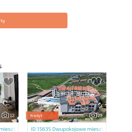
rty
ST 6%
O TRANSAKCJACH
РАССРОЧКА В
ZDALNYCH
БОЛГАРИИ
s
slettera | Klikając przycisk, wyrażasz zgodę na
oich danych.
12
29
Kredyt
Wyślij wiadomość
ieszkanie w Bay View Villas
ID 15635
Dwupokojowe mieszkanie w Green