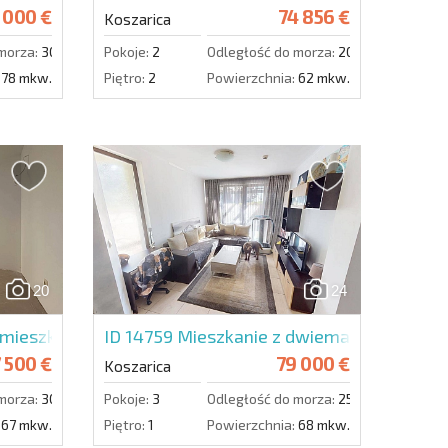
 000 €
74 856 €
Koszarica
morza:
3000 m.
Pokoje:
2
Odległość do morza:
2000 m.
78 mkw.
Piętro:
2
Powierzchnia:
62 mkw.
20
24
ieszkanie w Grand Village
ID 14759
Mieszkanie z dwiema sypialniami
 500 €
79 000 €
Koszarica
morza:
3000 m.
Pokoje:
3
Odległość do morza:
2500 m.
67 mkw.
Piętro:
1
Powierzchnia:
68 mkw.