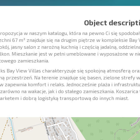
Object descript
opozycja w naszym katalogu, która na pewno Ci się spodob
chni 67 m² znajduje się na drugim piętrze w kompleksie Bay 
kój, jasny salon z narożną kuchnią i częścią jadalną, oddzieln
lkon. Mieszkanie jest w pełni umeblowane i wyposażone w ni
towego zamieszkania.
s Bay View Villas charakteryzuje się spokojną atmosferą or
ną przestrzeń. Na terenie znajduje się basen, zielone strefy 
w zapewnia komfort i relaks. Jednocześnie plaża i infrastruktu
 zarówno na wakacje, jak i do stałego zamieszkania. Koszaric
rketem i dobrą logistyką transportową do innych miast.