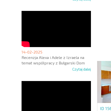
NOWA
ROZSZ
SIATK
LOTNI
+1
United
14-02-2025
States
+1
Recenzja Alexa i Adele z Izraela na
temat współpracy z Bułgarski Dom
* Pola ob
Czytaj dalej
ID 15