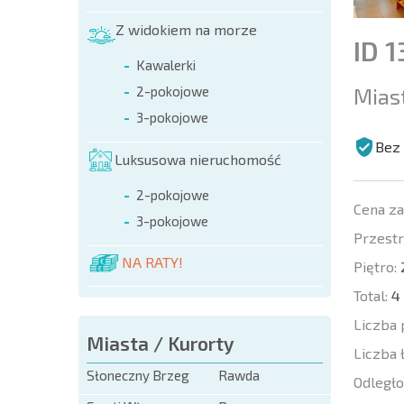
Z widokiem na morze
ID 
Kawalerki
Mias
2-pokojowe
3-pokojowe
Bez 
Luksusowa nieruchomość
2-pokojowe
Cena z
3-pokojowe
Przestr
NA RATY!
Piętro:
Total:
4
Liczba 
Miasta / Kurorty
Liczba 
Słoneczny Brzeg
Rawda
Odległo