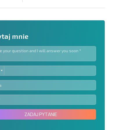
taj mnie
ED
slettera | Klikając przycisk, wyrażasz zgodę na
TES
oich danych.
Wyślij wiadomość
ZADAJ PYTANIE