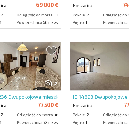
69 000 €
74
ica
Koszarica
2
Odległość do morza:
3000 m.
Pokoje:
2
Odległość do 
1
Powierzchnia:
66 mkw.
Piętro:
1
Powierzchnia:
32
5236
Dwupokojowe mieszkanie w Bay View Villas
ID 14893
Dwupokojowe m
77 500 €
77
ica
Koszarica
2
Odległość do morza:
4000 m.
Pokoje:
2
Odległość do 
1
Powierzchnia:
72 mkw.
Piętro:
1
Powierzchnia: