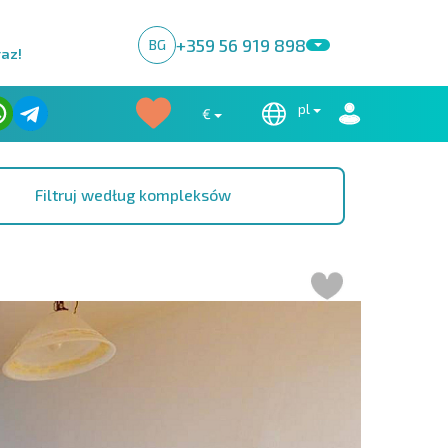
+359 56 919 898
BG
raz!
pl
€
Filtruj według kompleksów