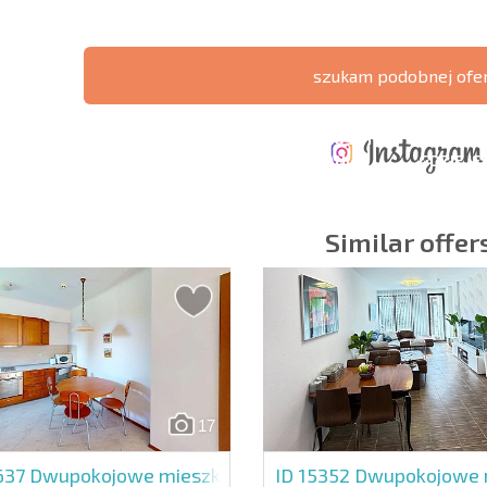
szukam podobnej ofe
ERZONA
KOSZTY PRZY
ROCZNE KOSZTY
A POŁĄCZEŃ
ZAKUPIE
UTRZYMANIA
GDZIE JE
CZYCH
NIERUCHOMOŚCI
NIERUCHOMOŚCI
ZYSK?
Similar offer
owiązkowe
Zapisz się do new
wykorzystanie sw
17
637
Dwupokojowe mieszkanie w Bay View Villas
ID 15352
Dwupokojowe m