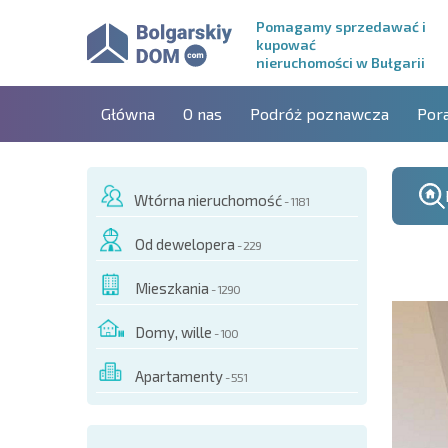
Pomagamy sprzedawać i
kupować
nieruchomości w Bułgarii
Główna
O nas
Podróż poznawcza
Por
Wtórna nieruchomość
- 1181
Od dewelopera
- 229
Mieszkania
- 1290
Domy, wille
- 100
Apartamenty
- 551
O TYM OBIEKCIE