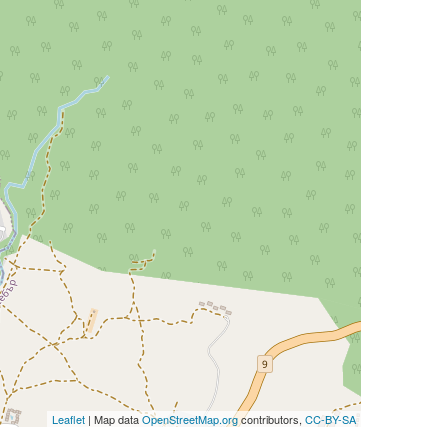
Leaflet
| Map data
OpenStreetMap.org
contributors,
CC-BY-SA