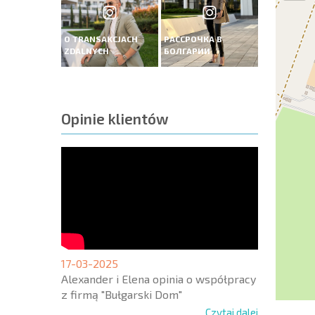
O TRANSAKCJACH
РАССРОЧКА В
ZDALNYCH
БОЛГАРИИ
Opinie klientów
17-03-2025
Alexander i Elena opinia o współpracy
z firmą "Bułgarski Dom"
Czytaj dalej