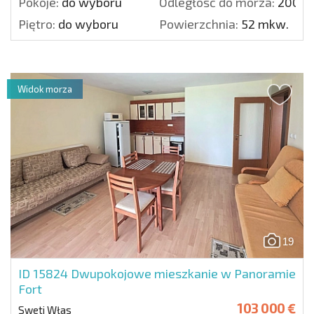
Pokoje:
do wyboru
Odległość do morza:
200 m
Piętro:
do wyboru
Powierzchnia:
52 mkw.
Widok morza
19
ID 15824
Dwupokojowe mieszkanie w Panoramie
Fort
103 000 €
Sweti Włas