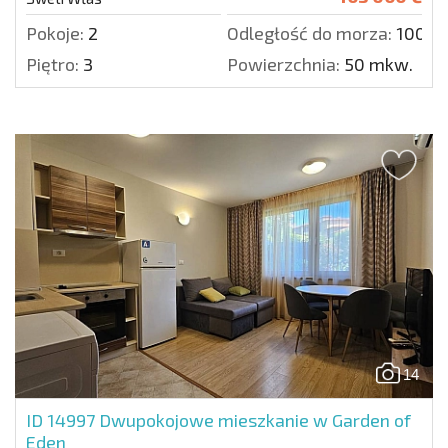
Pokoje:
2
Odległość do morza:
100 m
Piętro:
3
Powierzchnia:
50 mkw.
14
ID 14997
Dwupokojowe mieszkanie w Garden of
Eden