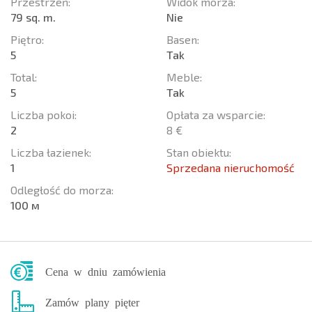
Przestrzeń:
Widok morza:
79 sq. m.
Nie
Piętro:
Basen:
5
Tak
Total:
Meble:
5
Tak
Liczba pokoi:
Opłata za wsparcie:
2
8 €
Liczba łazienek:
Stan obiektu:
1
Sprzedana nieruchomość
Odległość do morza:
100 м
Cena w dniu zamówienia
Zamów plany pięter