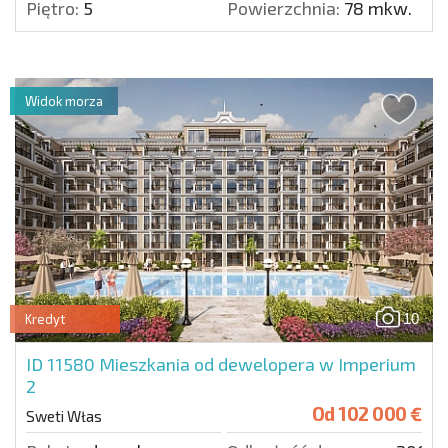
Piętro:
5
Powierzchnia:
78 mkw.
Widok morza
10
Kredyt
ID 11580
Mieszkania od dewelopera w Imperium
2
Od
102 000 €
Sweti Włas