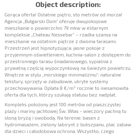
Object description:
Gorąca oferta! Ostatnie piętro, sto metrów od morza!
Agencja „Bułgarski Dom” oferuje dwupokojowe
mieszkanie o powierzchni 79 mkw w elitarnym
kompleksie „Chateau Nessebar” – rzadka szansa na
mieszkanie na ostatnim piętrze z dwoma tarasami.
Przestrzeń jest hipnotyzująca: jasne pokoje z
przyjemnym oświetleniem, kuchnia-salon z dostępem do
przestronnego tarasu śniadaniowego, sypialnia z
prywatną częścią wypoczynkową na świeżym powietrzu.
Wnętrze w stylu „morskiego minimalizmu”: naturalne
tekstury, sprzęty w zabudowie, ukryte systemy
przechowywania. Opłata 8 €/m² rocznie to niesamowita
oferta dla tych, którzy szukają statusu bez nadpłat.
Kompleks położony jest 100 metrów od piaszczystej
plaży i mariny jachtowej Św. Włas - wieczory pachną tu
słoną bryzą i swobodą. Na terenie: basen z
hydromasażem, zielony labirynt z bukszpanu, plac zabaw
dla dzieci i całodobowa ochrona. Wszystko, czego