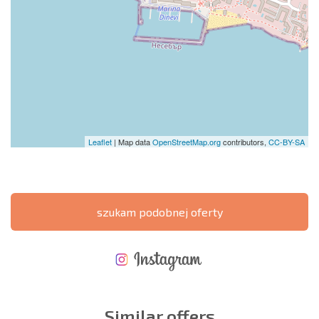
Leaflet
| Map data
OpenStreetMap.org
contributors,
CC-BY-SA
szukam podobnej oferty
NOWA ROZSZERZONA SIATKA POŁĄCZEŃ LOTNICZYCH
KOSZTY PRZY ZAKUPIE NIERUCHOMOŚCI
ROCZNE KOSZTY UTRZYMANIA NIERUCHOMOŚCI
Similar offers