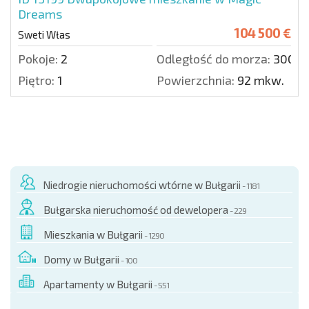
Dreams
104 500 €
Sweti Włas
Pokoje:
2
Odległość do morza:
300 m
Piętro:
1
Powierzchnia:
92 mkw.
Niedrogie nieruchomości wtórne w Bułgarii
- 1181
Bułgarska nieruchomość od dewelopera
- 229
Mieszkania w Bułgarii
- 1290
Domy w Bułgarii
- 100
Apartamenty w Bułgarii
- 551