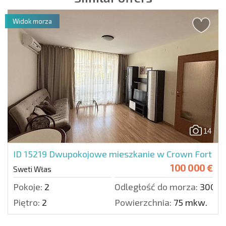
Widok morza
14
ID 15219
Dwupokojowe mieszkanie w Crown Fort
100 000 €
Sweti Włas
Pokoje:
2
Odległość do morza:
300 m
Piętro:
2
Powierzchnia:
75 mkw.