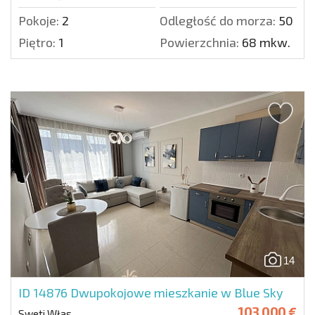
Pokoje:
2
Odległość do morza:
50 m.
Piętro:
1
Powierzchnia:
68 mkw.
14
ID 14876
Dwupokojowe mieszkanie w Blue Sky
103 000 €
Sweti Włas