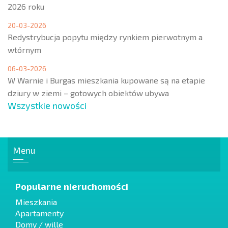
2026 roku
20-03-2026
Redystrybucja popytu między rynkiem pierwotnym a
wtórnym
06-03-2026
W Warnie i Burgas mieszkania kupowane są na etapie
dziury w ziemi – gotowych obiektów ubywa
Wszystkie nowości
Menu
Popularne nieruchomości
Mieszkania
Apartamenty
Domy / wille