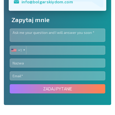
info@bolgarskiydom.com
Zapytaj mnie
+1
UNITED
STATES
+1
ZADAJ PYTANIE