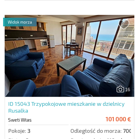
Widok morza
16
ID 15043
Trzypokojowe mieszkanie w dzielnicy
Rusalka
101 000 €
Sweti Włas
Pokoje:
3
Odległość do morza:
700 m