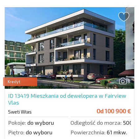
8
Kredyt
ID 13419
Mieszkania od dewelopera w Fairview
Vlas
Od
100 900 €
Sweti Włas
Pokoje:
do wyboru
Odległość do morza:
500 m
Piętro:
do wyboru
Powierzchnia:
61 mkw.