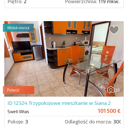
Piętro:
2
Powierzchnia:
119 mkw.
Widok morza
16
Polecić
ID 12324
Trzypokojowe mieszkanie w Siana 2
101 500 €
Sweti Włas
Pokoje:
3
Odległość do morza:
300 m