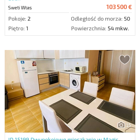
103 500 €
Sweti Włas
Pokoje:
2
Odległość do morza:
50 m.
Piętro:
1
Powierzchnia:
54 mkw.
15
ID 15199
Dwupokojowe mieszkanie w Magic