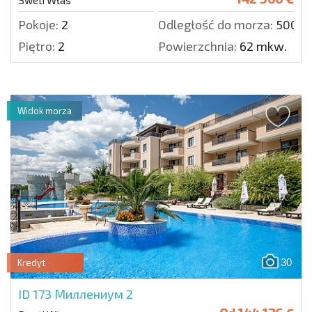
Sweti Włas
Pokoje:
2
Odległość do morza:
500 m
Piętro:
2
Powierzchnia:
62 mkw.
Widok morza
30
Kredyt
ID 173
Миллениум 2