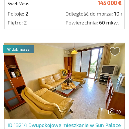
145 000 €
Sweti Włas
Pokoje:
2
Odległość do morza:
10 m.
Piętro:
2
Powierzchnia:
60 mkw.
Widok morza
20
ID 13214
Dwupokojowe mieszkanie w Sun Palace