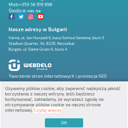
Mob:+359 56 919 898
Śledźcie nas na:
Nasze adresy w Bułgarii
Varna
,
ul. Jan Hunyadi 6, baza Sortovi Semena, biuro 5
Stadium Quarter, 34
,
8230
,
Nessebar
RU
Burgas
,
ul. Dame Gruev 6, biuro 4
€
EN
$
UA
Tworzenie stron internetowych i promocja SEO
₽
PL
Używamy plików cookie, aby zapewnić najlepszą jakość
korzystania z naszej witryny. Jeśli będziesz
₴
DE
kontynuować, zakładamy, że wyrażasz zgodę na
otrzymywanie plików cookie na naszej stronie
zł
BG
UNIC 201160903
internetowej.
Czytaj więcej
Nieruchomości w Bułgarii © 2026
ОК
€
CHCĘ SPRZEDAĆ
CHCĘ KUPIĆ
PL