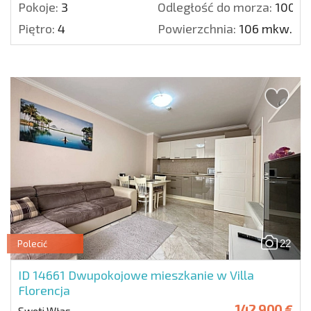
Pokoje:
3
Odległość do morza:
100 m
Piętro:
4
Powierzchnia:
106 mkw.
22
Polecić
ID 14661
Dwupokojowe mieszkanie w Villa
Florencja
142 900 €