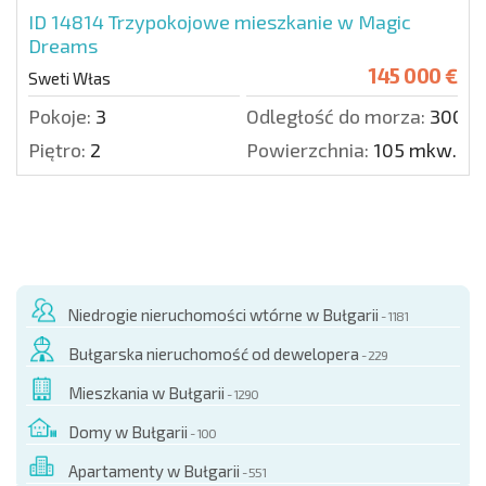
ID 14814
Trzypokojowe mieszkanie w Magic
Dreams
145 000 €
Sweti Włas
Pokoje:
3
Odległość do morza:
300 m
Piętro:
2
Powierzchnia:
105 mkw.
Niedrogie nieruchomości wtórne w Bułgarii
- 1181
Bułgarska nieruchomość od dewelopera
- 229
Mieszkania w Bułgarii
- 1290
Domy w Bułgarii
- 100
Apartamenty w Bułgarii
- 551