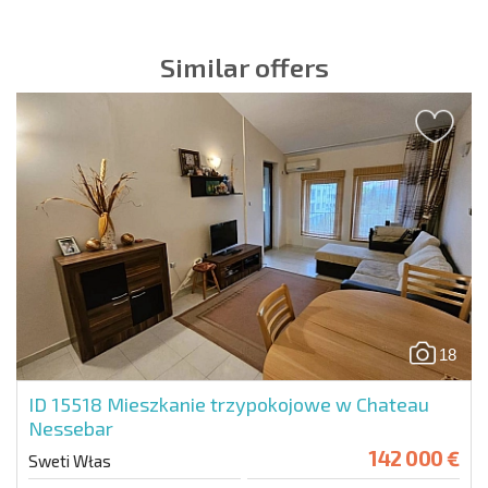
NOWA ROZSZERZONA SIATKA POŁĄCZEŃ LOTNICZYCH
KOSZTY PRZY ZAKUPIE NIERUCHOMOŚCI
ROCZNE KOSZTY UTRZYMANIA NIERUCHOMOŚCI
Similar offers
18
ID 15518
Mieszkanie trzypokojowe w Chateau
Nessebar
142 000 €
Sweti Włas