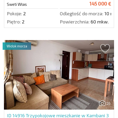
145 000 €
Sweti Włas
Pokoje:
2
Odległość do morza:
10 m.
Piętro:
2
Powierzchnia:
60 mkw.
Widok morza
16
ID 14916
Trzypokojowe mieszkanie w Kambani 3