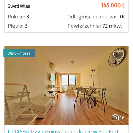
145 000 €
Sweti Włas
Pokoje:
3
Odległość do morza:
100 m
Piętro:
3
Powierzchnia:
72 mkw.
Widok morza
16
ID 14584
Trzypokojowe mieszkanie w Sea Fort