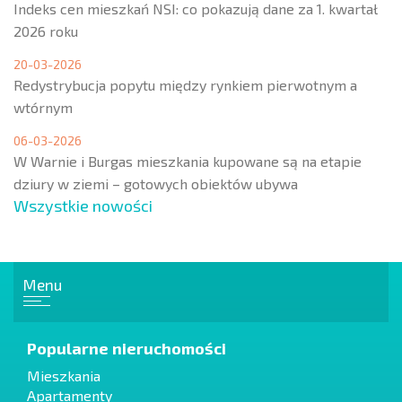
Indeks cen mieszkań NSI: co pokazują dane za 1. kwartał
2026 roku
20-03-2026
Redystrybucja popytu między rynkiem pierwotnym a
wtórnym
06-03-2026
W Warnie i Burgas mieszkania kupowane są na etapie
dziury w ziemi – gotowych obiektów ubywa
Wszystkie nowości
Menu
Popularne nieruchomości
Mieszkania
Apartamenty