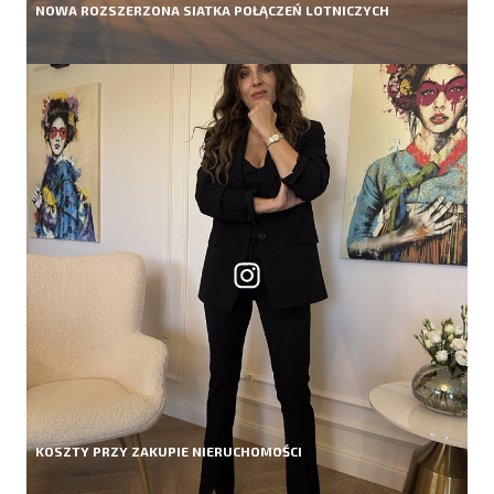
NOWA ROZSZERZONA SIATKA POŁĄCZEŃ LOTNICZYCH
KOSZTY PRZY ZAKUPIE NIERUCHOMOŚCI