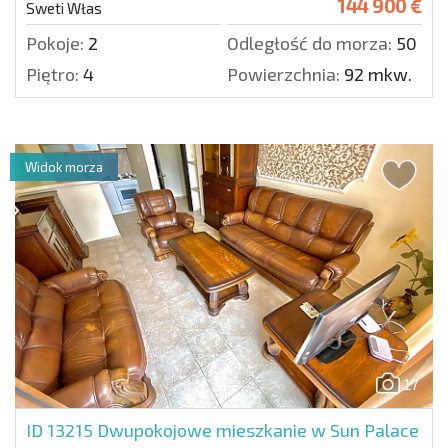
144 900 €
Sweti Włas
Pokoje:
2
Odległość do morza:
50 m.
Piętro:
4
Powierzchnia:
92 mkw.
Widok morza
17
ID 13215
Dwupokojowe mieszkanie w Sun Palace