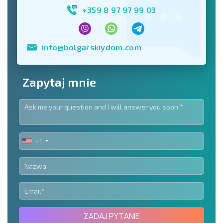
+359 8 97 97 99 03
info@bolgarskiydom.com
Zapytaj mnie
+1
UNITED
STATES
+1
ZADAJ PYTANIE