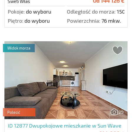
Od
144 126 €
Sweti Włas
Pokoje:
do wyboru
Odległość do morza:
150 m
Piętro:
do wyboru
Powierzchnia:
76 mkw.
Widok morza
29
Polecić
ID 12877
Dwupokojowe mieszkanie w Sun Wave