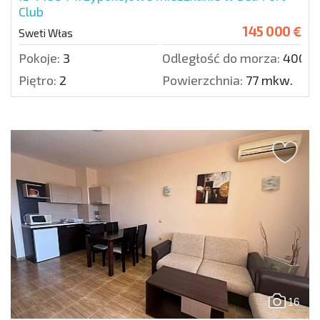
Club
145 000 €
Sweti Włas
Pokoje:
3
Odległość do morza:
400 m
Piętro:
2
Powierzchnia:
77 mkw.
16