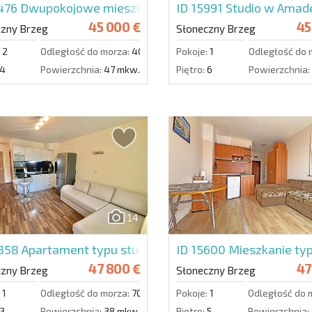
4476
Dwupokojowe mieszkanie w Sunny Day 6
ID 15991
Studio w Amad
45 000 €
45
czny Brzeg
Słoneczny Brzeg
2
Odległość do morza:
4000 m.
Pokoje:
1
Odległość do 
4
Powierzchnia:
47 mkw.
Piętro:
6
Powierzchnia:
14
4858
Apartament typu studio w Amadeus 19
ID 15600
Mieszkanie ty
47 800 €
47
czny Brzeg
Słoneczny Brzeg
1
Odległość do morza:
700 m.
Pokoje:
1
Odległość do 
3
Powierzchnia:
38 mkw.
Piętro:
5
Powierzchnia: