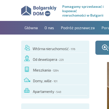
Pomagamy sprzedawać i
kupować
nieruchomości w Bułgarii
Główna
O nas
Podróż poznawcza
Por
Wtórna nieruchomość
- 1176
Od dewelopera
- 229
Mieszkania
- 1284
Domy, wille
- 101
Apartamenty
- 548
O TYM OBIEKCIE