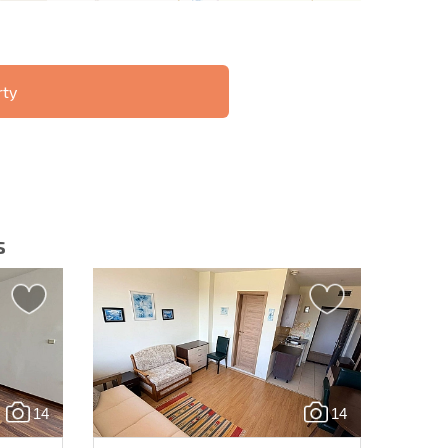
rty
ST 6%
O TRANSAKCJACH
РАССРОЧКА В
ZDALNYCH
БОЛГАРИИ
s
slettera | Klikając przycisk, wyrażasz zgodę na
oich danych.
14
14
Wyślij wiadomość