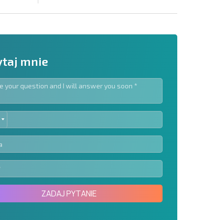
taj mnie
ED
slettera | Klikając przycisk, wyrażasz zgodę na
TES
oich danych.
Wyślij wiadomość
ZADAJ PYTANIE