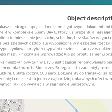
Object descript
zukasz niedrogiej opcji nad morzem z gotowymi dokumentami 
ent w kompleksie Sunny Day 6, który już prezentują nasi agen
Mimo to mieszkanie jest suche, schludne, bez śladów wilgoci 
 bez zbędnych ozdób, ale wyposażone w niezbędne rzeczy. Do
ypoczynkowa, przytulna sypialnia, łazienka i taras z widokiem
lości mebli - można się wprowadzić lub po prostu samemu od
s mieszkaniowy Sunny Day 6 jest częścią renomowanego osie
 km od plaż kurortu Słoneczny Brzeg. Jest to zamknięty tere
rukturą. Opłata roczna: 580 euro. Dokumenty do transakcji są 
chnię i cenę, jest to jedna z najbardziej opłacalnych ofert w
yjnych, jak i do wynajęcia w segmencie budżetowym.