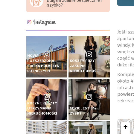
Bułgarii zdalnie bezpiecznie i
szybko?
Jeśli s
apartam
windy. 
wnętrze
NOWA
część w
ROZSZERZONA
KOSZTY PRZY
dużej i
SIATKA POŁĄCZEŃ
ZAKUPIE
LOTNICZYCH
NIERUCHOMOŚCI
Komplek
około 4
infrast
powierz
rekreac
ROCZNE KOSZTY
UTRZYMANIA
GDZIE JEST 6%
NIERUCHOMOŚCI
ZYSK?
+