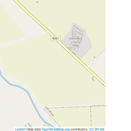
Leaflet
| Map data
OpenStreetMap.org
contributors,
CC-BY-SA