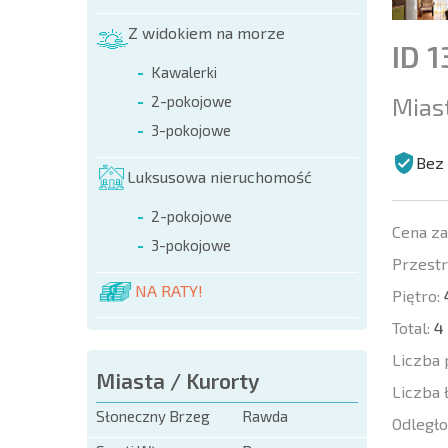
Z widokiem na morze
ID 1
Kawalerki
Mias
2-pokojowe
3-pokojowe
Bez 
Luksusowa nieruchomość
2-pokojowe
Cena z
3-pokojowe
Przestr
NA RATY!
Piętro:
Total:
4
Liczba 
Miasta / Kurorty
Liczba 
Słoneczny Brzeg
Rawda
Odległo