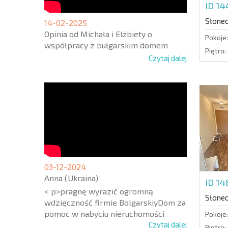
ID 1
Słone
14-02-2025
Opinia od Michała i Elżbiety o
Pokoje:
współpracy z bułgarskim domem
Piętro:
Czytaj dalej
03-12-2024
Anna (Ukraina)
ID 1
< p>pragnę wyrazić ogromną
Słone
wdzięczność firmie BolgarskiyDom za
pomoc w nabyciu nieruchomości
Pokoje:
Czytaj dalej
Piętro: