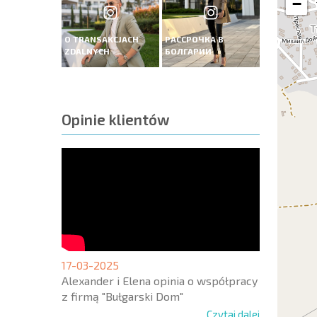
−
O TRANSAKCJACH
РАССРОЧКА В
ZDALNYCH
БОЛГАРИИ
Opinie klientów
17-03-2025
Alexander i Elena opinia o współpracy
z firmą "Bułgarski Dom"
Czytaj dalej