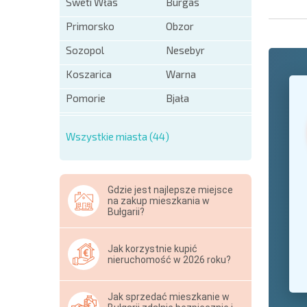
Sweti Włas
Burgas
Primorsko
Obzor
Sozopol
Nesebyr
Koszarica
Warna
+1
United
States
Pomorie
Bjała
+1
Wszystkie miasta (44)
* Pola ob
Hide
Gdzie jest najlepsze miejsce
na zakup mieszkania w
Bułgarii?
Jak korzystnie kupić
nieruchomość w 2026 roku?
Jak sprzedać mieszkanie w