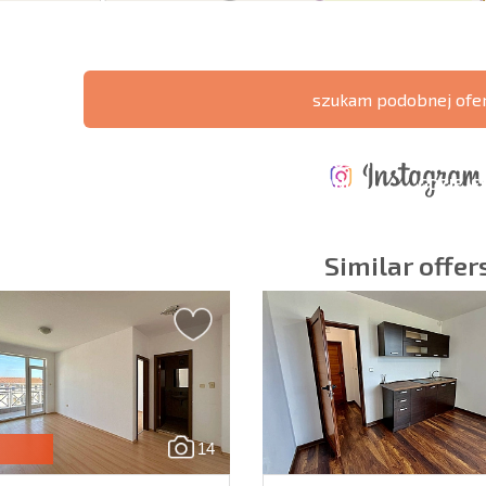
szukam podobnej ofe
ERZONA
KOSZTY PRZY
ROCZNE KOSZTY
A POŁĄCZEŃ
ZAKUPIE
UTRZYMANIA
GDZIE JE
CZYCH
NIERUCHOMOŚCI
NIERUCHOMOŚCI
ZYSK?
Similar offer
owiązkowe
Zapisz się do new
wykorzystanie sw
14