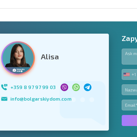
Zapy
Alisa
owiązkowe
+1
UNIT
Zapisz się do new
STA
wykorzystanie sw
+1
+359 8 97 97 99 03
info@bolgarskiydom.com