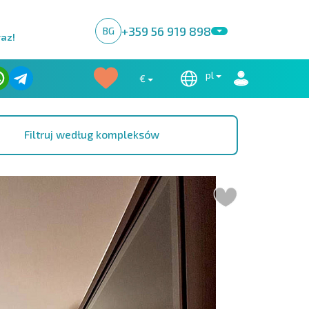
+359 56 919 898
BG
raz!
pl
€
Filtruj według kompleksów