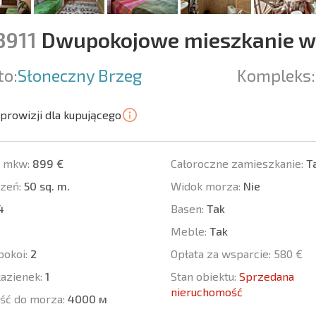
3911
Dwupokojowe mieszkanie w
to:
Słoneczny Brzeg
Kompleks:
prowizji dla kupującego
a mkw:
899 €
Całoroczne zamieszkanie:
T
zeń:
50 sq. m.
Widok morza:
Nie
4
Basen:
Tak
Meble:
Tak
pokoi:
2
Opłata za wsparcie:
580 €
łazienek:
1
Stan obiektu:
Sprzedana
nieruchomość
ść do morza:
4000 м