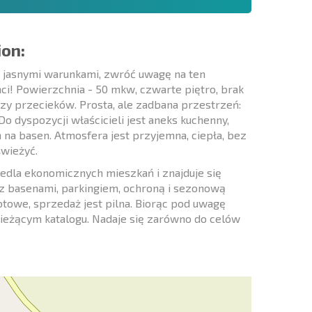
ion:
i jasnymi warunkami, zwróć uwagę na ten
ci! Powierzchnia - 50 mkw, czwarte piętro, brak
czy przecieków. Prosta, ale zadbana przestrzeń:
 dyspozycji właścicieli jest aneks kuchenny,
 na basen. Atmosfera jest przyjemna, ciepła, bez
świeżyć.
dla ekonomicznych mieszkań i znajduje się
n z basenami, parkingiem, ochroną i sezonową
gotowe, sprzedaż jest pilna. Biorąc pod uwagę
 bieżącym katalogu. Nadaje się zarówno do celów