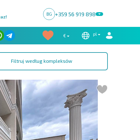
+359 56 919 898
BG
raz!
pl
€
Filtruj według kompleksów