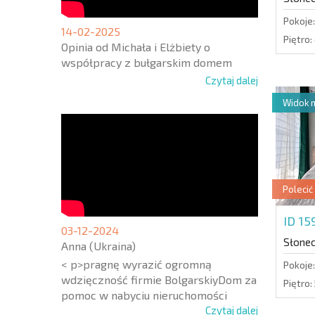
Pokoje:
14-02-2025
Piętro:
Opinia od Michała i Elżbiety o
współpracy z bułgarskim domem
Czytaj dalej
Widok 
Polecić
ID 1
03-12-2024
Słone
Anna (Ukraina)
< p>pragnę wyrazić ogromną
Pokoje:
wdzięczność firmie BolgarskiyDom za
Piętro:
pomoc w nabyciu nieruchomości
Czytaj dalej