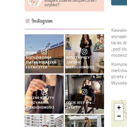
Bułgarii zdalnie bezpiecznie i
szybko?
Kawaler
wynajem
taras d
„pod kl
NOWA
możesz 
ROZSZERZONA
KOSZTY PRZY
SIATKA POŁĄCZEŃ
ZAKUPIE
Komplek
LOTNICZYCH
NIERUCHOMOŚCI
metrów 
strefa 
Wysoka 
ROCZNE KOSZTY
UTRZYMANIA
GDZIE JEST 6%
+
NIERUCHOMOŚCI
ZYSK?
−