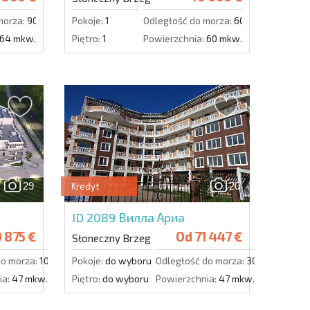
morza:
900 m.
Pokoje:
1
Odległość do morza:
600 m.
64 mkw.
Piętro:
1
Powierzchnia:
60 mkw.
29
20
Kredyt
ID 2089
Вилла Ариа
 875 €
Od
71 447 €
Słoneczny Brzeg
do morza:
1000 m.
Pokoje:
do wyboru
Odległość do morza:
300 m.
ia:
47 mkw.
Piętro:
do wyboru
Powierzchnia:
47 mkw.