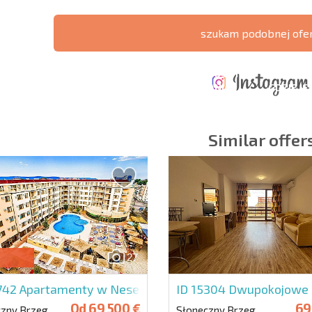
szukam podobnej ofe
ERZONA
KOSZTY PRZY
ROCZNE KOSZTY
A POŁĄCZEŃ
ZAKUPIE
UTRZYMANIA
GDZIE JE
CZYCH
NIERUCHOMOŚCI
NIERUCHOMOŚCI
ZYSK?
Similar offer
owiązkowe
Zapisz się do new
wykorzystanie sw
27
3742
Apartamenty w Nesebyr Fort Residence
ID 15304
Dwupokojowe m
Od
69 500 €
69
czny Brzeg
Słoneczny Brzeg