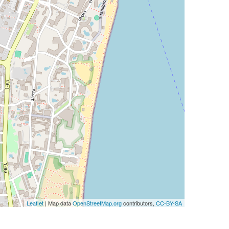
Leaflet
| Map data
OpenStreetMap.org
contributors,
CC-BY-SA