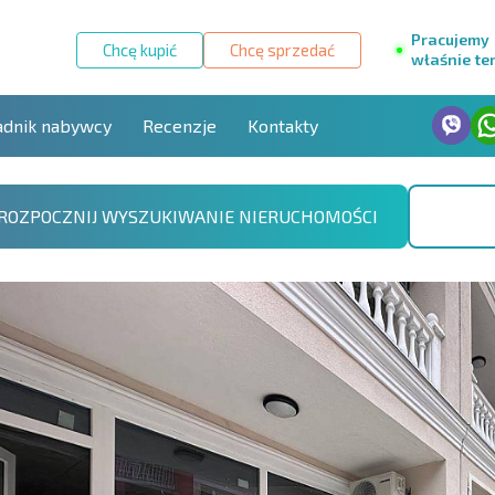
Pracujemy
Chcę kupić
Chcę sprzedać
właśnie te
adnik nabywcy
Recenzje
Kontakty
ROZPOCZNIJ WYSZUKIWANIE NIERUCHOMOŚCI