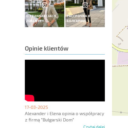
O TRANSAKCJACH
РАССРОЧКА В
ZDALNYCH
БОЛГАРИИ
Opinie klientów
17-03-2025
Alexander i Elena opinia o współpracy
z firmą "Bułgarski Dom"
Czytaj dalej