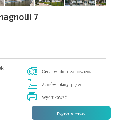
agnolii 7
ak
Cena w dniu zamówienia
Zamów plany pięter
Wydrukować
Poproś o wideo