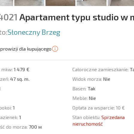
14021
Apartament typu studio w m
to:
Słoneczny Brzeg
prowizji dla kupującego
a mkw:
1 479 €
Całoroczne zamieszkanie:
T
zeń:
47 sq. m.
Widok morza:
Nie
1
Basen:
Tak
Meble:
Nie
pokoi:
1
Opłata za wsparcie:
10 €
łazienek:
1
Stan obiektu:
Sprzedana
nieruchomość
ść do morza:
700 м