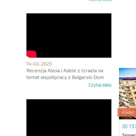
NOWA
ROZSZ
SIATK
LOTNI
+1
United
States
+1
14-02-2025
Recenzja Alexa i Adele z Izraela na
temat współpracy z Bułgarski Dom
* Pola ob
Czytaj dalej
Kredyt
ID 1
Słone