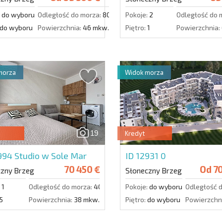
do wyboru
Odległość do morza:
800 m.
Pokoje:
2
Odległość do 
do wyboru
Powierzchnia:
46 mkw.
Piętro:
1
Powierzchnia:
morza
Widok morza
19
Kredyt
5994
Studio w Sole Mar
ID 12931
0
70 450 €
Od
70
czny Brzeg
Słoneczny Brzeg
1
Odległość do morza:
400 m.
Pokoje:
do wyboru
Odległość 
5
Powierzchnia:
38 mkw.
Piętro:
do wyboru
Powierzchn