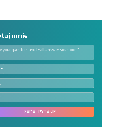
taj mnie
ED
slettera | Klikając przycisk, wyrażasz zgodę na
TES
oich danych.
Wyślij wiadomość
ZADAJ PYTANIE