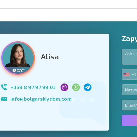
Zapy
Alisa
owiązkowe
+1
UNIT
Zapisz się do new
STA
wykorzystanie sw
+1
+359 8 97 97 99 03
info@bolgarskiydom.com