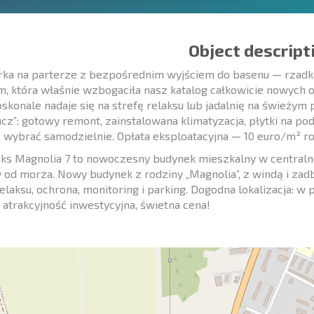
Object descript
ka na parterze z bezpośrednim wyjściem do basenu — rzadko
, która właśnie wzbogaciła nasz katalog całkowicie nowych 
oskonale nadaje się na strefę relaksu lub jadalnię na świeżym
ucz”: gotowy remont, zainstalowana klimatyzacja, płytki na p
wybrać samodzielnie. Opłata eksploatacyjna — 10 euro/m² ro
s Magnolia 7 to nowoczesny budynek mieszkalny w centralne
od morza. Nowy budynek z rodziny „Magnolia”, z windą i zad
relaksu, ochrona, monitoring i parking. Dogodna lokalizacja: w p
atrakcyjność inwestycyjna, świetna cena!