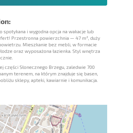
ion:
 spotykana i wygodna opcja na wakacje lub
ofert! Przestronna powierzchnia — 47 m², duży
 powietrzu. Mieszkanie bez mebli, w formacie
odłodze oraz wyposażona łazienka. Styl wnętrza
cznie.
j części Słonecznego Brzegu, zaledwie 700
banym terenem, na którym znajduje się basen,
obliżu sklepy, apteki, kawiarnie i komunikacja.