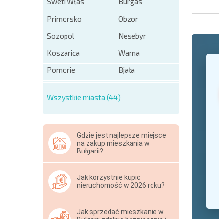
Sweti Włas
Burgas
Primorsko
Obzor
Sozopol
Nesebyr
Koszarica
Warna
+1
United
States
Pomorie
Bjała
+1
Wszystkie miasta (44)
* Pola ob
Hide
Gdzie jest najlepsze miejsce
na zakup mieszkania w
Bułgarii?
Jak korzystnie kupić
nieruchomość w 2026 roku?
Jak sprzedać mieszkanie w