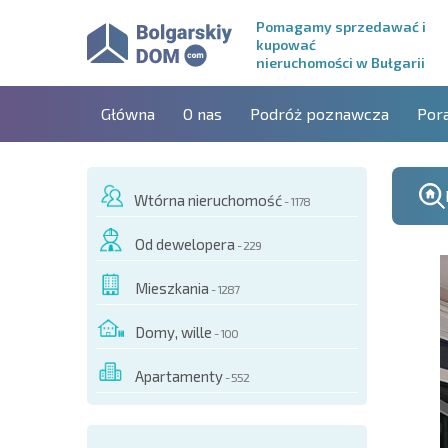
Pomagamy sprzedawać i
kupować
nieruchomości w Bułgarii
Główna
O nas
Podróż poznawcza
Por
Wtórna nieruchomość
- 1178
Od dewelopera
- 229
Mieszkania
- 1287
Domy, wille
- 100
Apartamenty
- 552
O TYM OBIEKCIE