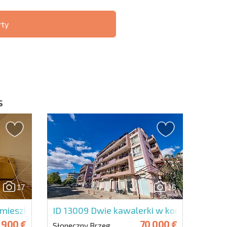
rty
ST 6%
O TRANSAKCJACH
РАССРОЧКА В
ZDALNYCH
БОЛГАРИИ
s
slettera | Klikając przycisk, wyrażasz zgodę na
oich danych.
17
16
Wyślij wiadomość
ieszkanie w Gardenia Hills
ID 13009
Dwie kawalerki w kompleksie Ru
 900 €
70 000 €
Słoneczny Brzeg