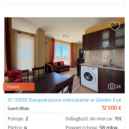
24
Polecić
ID 15939
Dwupokojowe mieszkanie w Golden Eye
72 500 €
Sweti Włas
Pokoje:
2
Odległość do morza:
700 m
Piętro:
4
Powierzchnia:
58 mkw.