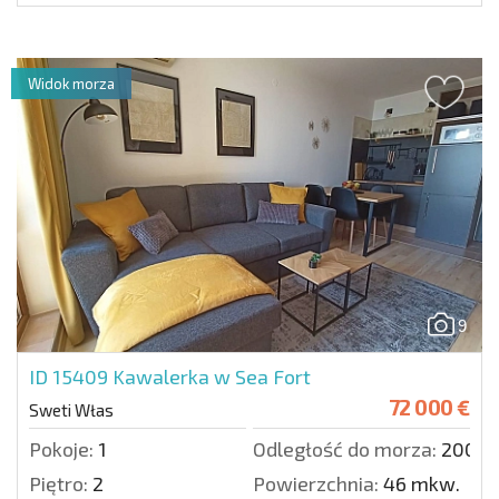
Widok morza
9
ID 15409
Kawalerka w Sea Fort
72 000 €
Sweti Włas
Pokoje:
1
Odległość do morza:
200 m
Piętro:
2
Powierzchnia:
46 mkw.