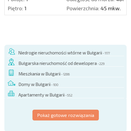
Piętro:
1
Powierzchnia:
45 mkw.
Niedrogie nieruchomości wtórne w Bułgarii
- 1177
Bułgarska nieruchomość od dewelopera
- 229
Mieszkania w Bułgarii
- 1286
Domy w Bułgarii
- 100
Apartamenty w Bułgarii
- 552
Pokaż gotowe rozwiązania