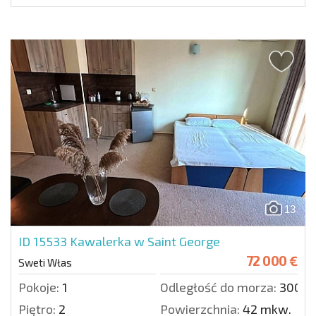
13
ID 15533
Kawalerka w Saint George
72 000 €
Sweti Włas
Pokoje:
1
Odległość do morza:
300 m
Piętro:
2
Powierzchnia:
42 mkw.