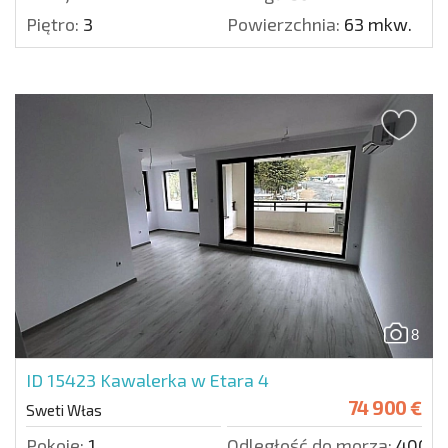
Piętro:
3
Powierzchnia:
63 mkw.
8
ID 15423
Kawalerka w Etara 4
74 900 €
Sweti Włas
Pokoje:
1
Odległość do morza:
400 m