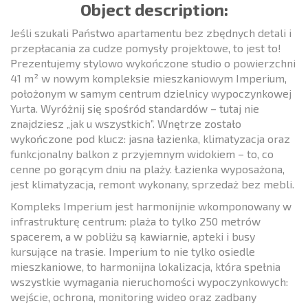
Object description:
Jeśli szukali Państwo apartamentu bez zbędnych detali i
przepłacania za cudze pomysły projektowe, to jest to!
Prezentujemy stylowo wykończone studio o powierzchni
41 m² w nowym kompleksie mieszkaniowym Imperium,
położonym w samym centrum dzielnicy wypoczynkowej
Yurta. Wyróżnij się spośród standardów – tutaj nie
znajdziesz „jak u wszystkich”. Wnętrze zostało
wykończone pod klucz: jasna łazienka, klimatyzacja oraz
funkcjonalny balkon z przyjemnym widokiem – to, co
cenne po gorącym dniu na plaży. Łazienka wyposażona,
jest klimatyzacja, remont wykonany, sprzedaż bez mebli.
Kompleks Imperium jest harmonijnie wkomponowany w
infrastrukturę centrum: plaża to tylko 250 metrów
spacerem, a w pobliżu są kawiarnie, apteki i busy
kursujące na trasie. Imperium to nie tylko osiedle
mieszkaniowe, to harmonijna lokalizacja, która spełnia
wszystkie wymagania nieruchomości wypoczynkowych:
wejście, ochrona, monitoring wideo oraz zadbany