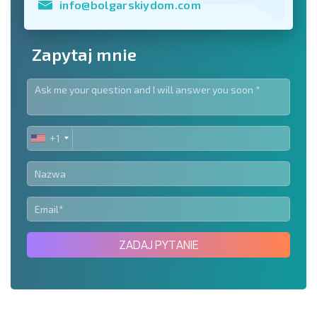
info@bolgarskiydom.com
Zapytaj mnie
+1
UNITED
STATES
+1
ZADAJ PYTANIE