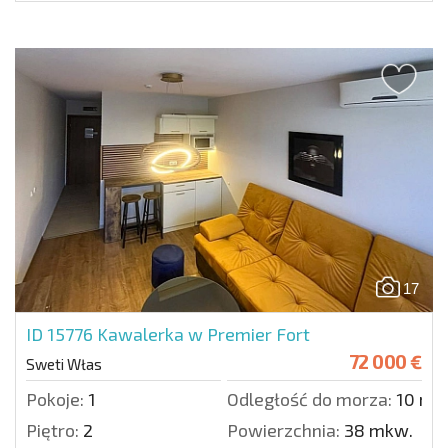
17
ID 15776
Kawalerka w Premier Fort
72 000 €
Sweti Włas
Pokoje:
1
Odległość do morza:
10 m.
Piętro:
2
Powierzchnia:
38 mkw.