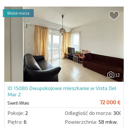
Widok morza
12
ID 15080
Dwupokojowe mieszkanie w Vista Del
Mar 2
72 000 €
Sweti Włas
Pokoje:
2
Odległość do morza:
300 m
Piętro:
6
Powierzchnia:
58 mkw.