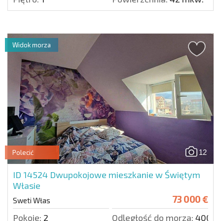
Widok morza
12
Polecić
ID 14524
Dwupokojowe mieszkanie w Świętym
Własie
73 000 €
Sweti Włas
Pokoje:
2
Odległość do morza:
400 m