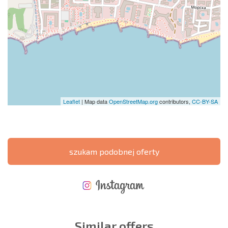
Leaflet
| Map data
OpenStreetMap.org
contributors,
CC-BY-SA
szukam podobnej oferty
NOWA ROZSZERZONA SIATKA POŁĄCZEŃ LOTNICZYCH
KOSZTY PRZY ZAKUPIE NIERUCHOMOŚCI
ROCZNE KOSZTY UTRZYMANIA NIERUCHOMOŚCI
Similar offers