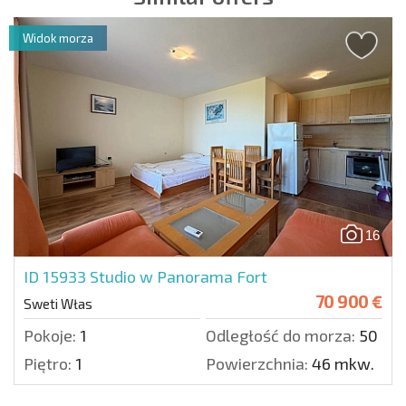
Widok morza
16
ID 15933
Studio w Panorama Fort
70 900 €
Sweti Włas
Pokoje:
1
Odległość do morza:
50 m.
Piętro:
1
Powierzchnia:
46 mkw.