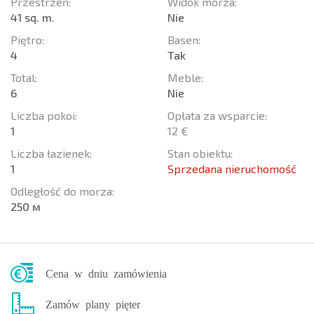
Przestrzeń:
Widok morza:
41 sq. m.
Nie
Piętro:
Basen:
4
Tak
Total:
Meble:
6
Nie
Liczba pokoi:
Opłata za wsparcie:
1
12 €
Liczba łazienek:
Stan obiektu:
1
Sprzedana nieruchomość
Odległość do morza:
250 м
Cena w dniu zamówienia
Zamów plany pięter