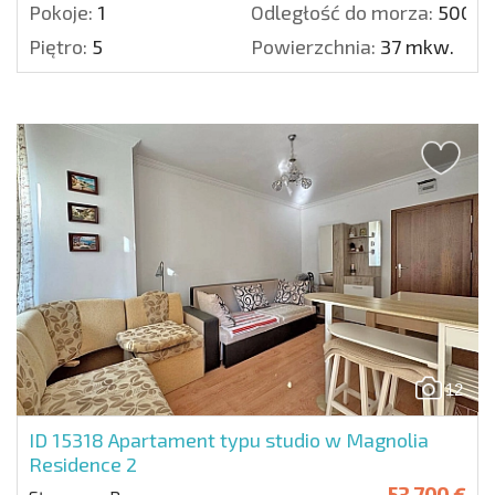
Pokoje:
1
Odległość do morza:
500 m
Piętro:
5
Powierzchnia:
37 mkw.
12
ID 15318
Apartament typu studio w Magnolia
Residence 2
53 700 €