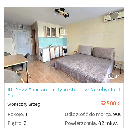
14
ID 15822
Apartament typu studio w Nesebyr Fort
Club
52 500 €
Słoneczny Brzeg
Pokoje:
1
Odległość do morza:
900 m
Piętro:
2
Powierzchnia:
42 mkw.