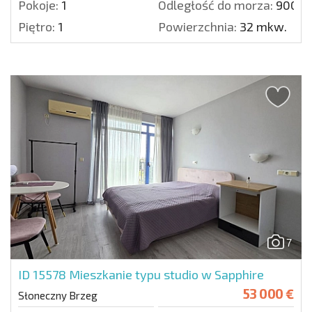
Pokoje:
1
Odległość do morza:
900 m
Piętro:
1
Powierzchnia:
32 mkw.
7
ID 15578
Mieszkanie typu studio w Sapphire
53 000 €
Słoneczny Brzeg