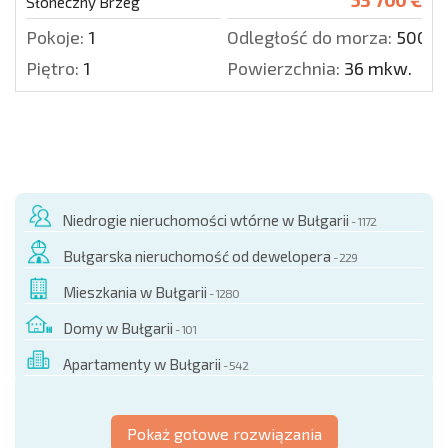
Słoneczny Brzeg
Pokoje:
1
Odległość do morza:
500 m
Piętro:
1
Powierzchnia:
36 mkw.
Niedrogie nieruchomości wtórne w Bułgarii
- 1172
Bułgarska nieruchomość od dewelopera
- 229
Mieszkania w Bułgarii
- 1280
Domy w Bułgarii
- 101
Apartamenty w Bułgarii
- 542
Pokaż gotowe rozwiązania