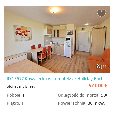
11
ID 15677
Kawalerka w kompleksie Holiday Fort
52 000 €
Słoneczny Brzeg
Pokoje:
1
Odległość do morza:
900 m
Piętro:
1
Powierzchnia:
36 mkw.