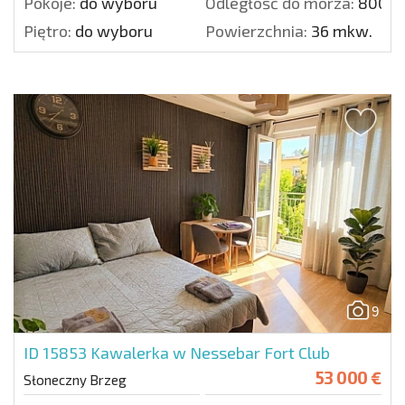
Pokoje:
do wyboru
Odległość do morza:
800 m
Piętro:
do wyboru
Powierzchnia:
36 mkw.
9
ID 15853
Kawalerka w Nessebar Fort Club
53 000 €
Słoneczny Brzeg