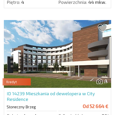
Piętro:
4
Powierzchnia:
44 mkw.
15
Kredyt
ID 14239
Mieszkania od dewelopera w City
Residence
Od
52 664 €
Słoneczny Brzeg