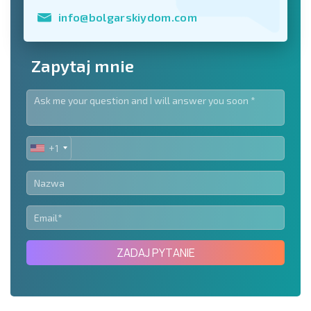
info@bolgarskiydom.com
Zapytaj mnie
+1
UNITED
STATES
+1
ZADAJ PYTANIE