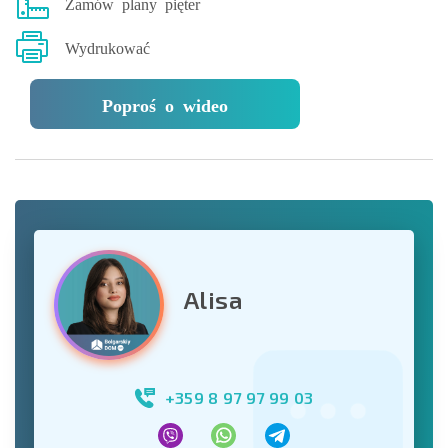
Zamów plany pięter
Wydrukować
Poproś o wideo
Alisa
+359 8 97 97 99 03