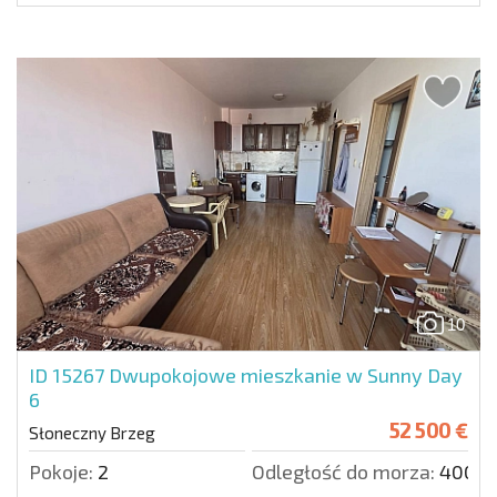
10
ID 15267
Dwupokojowe mieszkanie w Sunny Day
6
52 500 €
Słoneczny Brzeg
Pokoje:
2
Odległość do morza:
4000 