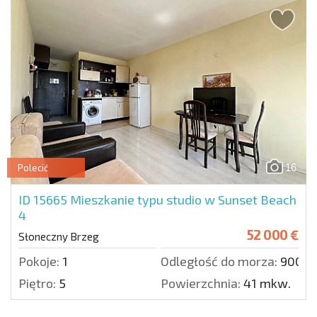
16
Polecić
ID 15665
Mieszkanie typu studio w Sunset Beach
4
52 000 €
Słoneczny Brzeg
Pokoje:
1
Odległość do morza:
900 m
Piętro:
5
Powierzchnia:
41 mkw.