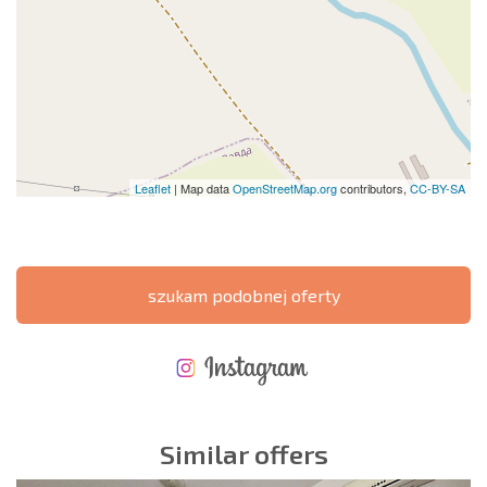
Leaflet
| Map data
OpenStreetMap.org
contributors,
CC-BY-SA
szukam podobnej oferty
NOWA ROZSZERZONA SIATKA POŁĄCZEŃ LOTNICZYCH
KOSZTY PRZY ZAKUPIE NIERUCHOMOŚCI
ROCZNE KOSZTY UTRZYMANIA NIERUCHOMOŚCI
Similar offers