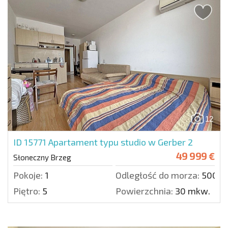
12
ID 15771
Apartament typu studio w Gerber 2
49 999 €
Słoneczny Brzeg
Pokoje:
1
Odległość do morza:
500 m
Piętro:
5
Powierzchnia:
30 mkw.