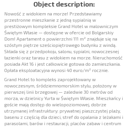
Object description:
Nowość z widokiem na morze! Przedstawiamy
przestronne mieszkanie z jedną sypialnią w
prestiżowym kompleksie Grand Hotel w malowniczym
Świętym Własie — dostępne w ofercie od Bolgarskiy
Dom! Apartament o powierzchni 111 m² znajduje się na
szóstym piętrze sześciopiętrowego budynku z windą.
Składa się z przedpokoju, salonu, sypialni, nowoczesnej
łazienki oraz tarasu z widokiem na morze. Nieruchomość
posiada Akt 16 i jest całkowicie gotowa do zamieszkania.
Opłata eksploatacyjna wynosi 40 euro/m² rocznie.
Grand Hotel to kompleks zaprojektowany w
nowoczesnym, śródziemnomorskim stylu, położony w
pierwszej linii brzegowej — zaledwie 30 metrów od
morza, w dzielnicy Yurta w Świętym Własie. Mieszkańcy i
goście mają dostęp do wielopoziomowej, dobrze
utrzymanej infrastruktury: prywatnej piaszczystej plaży,
basenu z częścią dla dzieci, stref do opalania z leżakami i
parasolami, barów i restauracji, placów zabaw i centrum