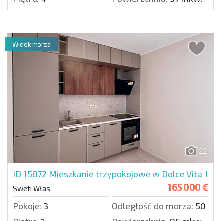
Widok morza
22
ID 15872
Mieszkanie trzypokojowe w Dolce Vita 1
165 000 €
Sweti Włas
Pokoje:
3
Odległość do morza:
50 m.