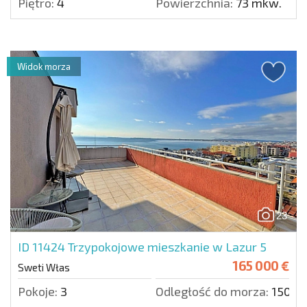
Piętro:
4
Powierzchnia:
73 mkw.
Widok morza
23
ID 11424
Trzypokojowe mieszkanie w Lazur 5
165 000 €
Sweti Włas
Pokoje:
3
Odległość do morza:
150 m