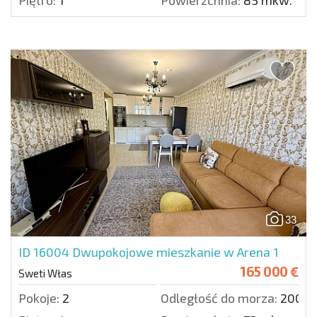
Piętro:
1
Powierzchnia:
85 mkw.
33
ID 16004
Dwupokojowe mieszkanie w Arena 1
165 000 €
Sweti Włas
Pokoje:
2
Odległość do morza:
200 m