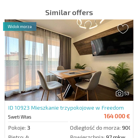
Similar offers
Widok morza
53
ID 10923
Mieszkanie trzypokojowe w Freedom
164 000 €
Sweti Włas
Pokoje:
3
Odległość do morza:
900 m
Piętro:
4
Powierzchnia:
97 mkw.