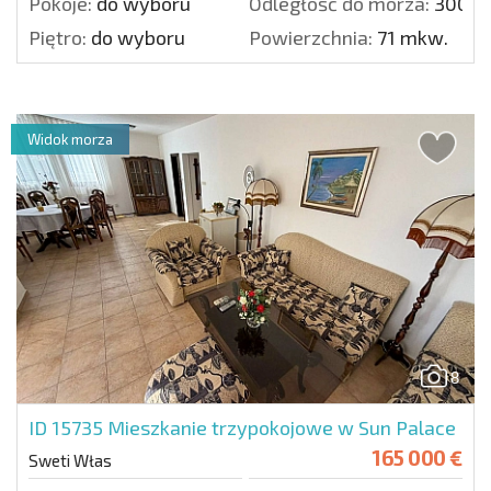
Pokoje:
do wyboru
Odległość do morza:
300 m
Piętro:
do wyboru
Powierzchnia:
71 mkw.
Widok morza
8
ID 15735
Mieszkanie trzypokojowe w Sun Palace
165 000 €
Sweti Włas