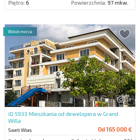
Piętro:
6
Powierzchnia:
97 mkw.
Widok morza
18
ID 5933
Mieszkania od dewelopera w Grand
Willa
Od
165 000 €
Sweti Włas