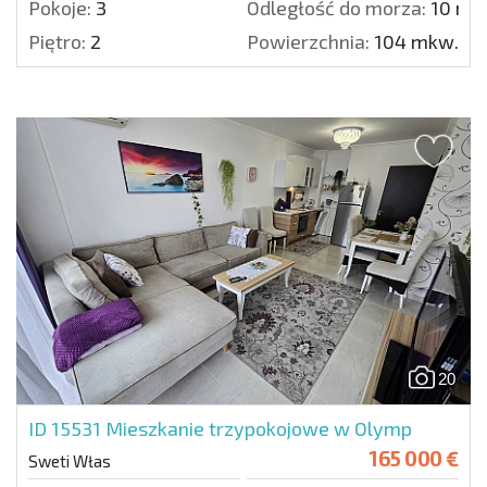
Pokoje:
3
Odległość do morza:
10 m.
Piętro:
2
Powierzchnia:
104 mkw.
20
ID 15531
Mieszkanie trzypokojowe w Olymp
165 000 €
Sweti Włas