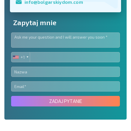
info@bolgarskiydom.com
Zapytaj mnie
+1
UNITED
STATES
+1
ZADAJ PYTANIE