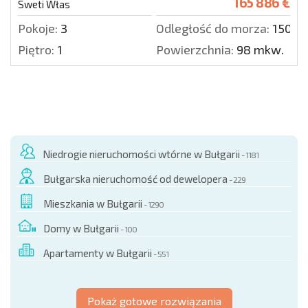
165 886 €
Sweti Włas
Pokoje:
3
Odległość do morza:
150 m
Piętro:
1
Powierzchnia:
98 mkw.
Niedrogie nieruchomości wtórne w Bułgarii
- 1181
Bułgarska nieruchomość od dewelopera
- 229
Mieszkania w Bułgarii
- 1290
Domy w Bułgarii
- 100
Apartamenty w Bułgarii
- 551
Pokaż gotowe rozwiązania