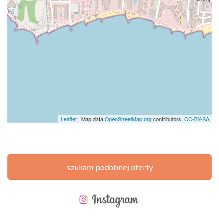
Leaflet
| Map data
OpenStreetMap.org
contributors,
CC-BY-SA
szukam podobnej oferty
NOWA ROZSZERZONA SIATKA POŁĄCZEŃ LOTNICZYCH
KOSZTY PRZY ZAKUPIE NIERUCHOMOŚCI
ROCZNE KOSZTY UTRZYMANIA NIERUCHOMOŚCI