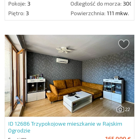
Pokoje:
3
Odległość do morza:
300 m
Piętro:
3
Powierzchnia:
111 mkw.
22
ID 12686
Trzypokojowe mieszkanie w Rajskim
Ogrodzie
165 000 €