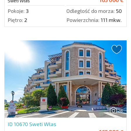
Sweti Włas
Pokoje:
3
Odległość do morza:
50 m.
Piętro:
2
Powierzchnia:
111 mkw.
28
ID 10670
Sweti Włas