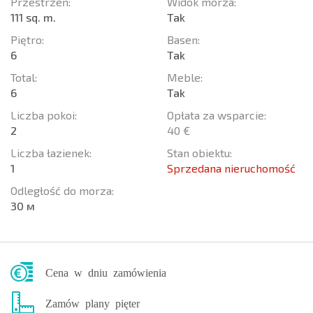
Przestrzeń:
Widok morza:
111 sq. m.
Tak
Piętro:
Basen:
6
Tak
Total:
Meble:
6
Tak
Liczba pokoi:
Opłata za wsparcie:
2
40 €
Liczba łazienek:
Stan obiektu:
1
Sprzedana nieruchomość
Odległość do morza:
30 м
Cena w dniu zamówienia
Zamów plany pięter