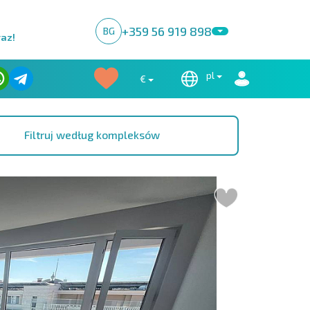
+359 56 919 898
BG
raz!
pl
€
Filtruj według kompleksów