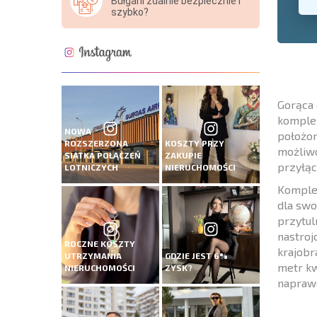
Bułgarii zdalnie bezpiecznie i
szybko?
Gorąca 
komplek
NOWA
położon
ROZSZERZONA
KOSZTY PRZY
możliwo
SIATKA POŁĄCZEŃ
ZAKUPIE
przyłąc
LOTNICZYCH
NIERUCHOMOŚCI
Komplek
dla swo
przytul
nastroj
ROCZNE KOSZTY
krajobr
UTRZYMANIA
GDZIE JEST 6%
metr kw
NIERUCHOMOŚCI
ZYSK?
napraw