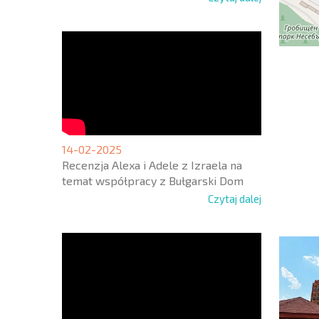
NOWA
14-02-2025
ROZSZ
Recenzja Alexa i Adele z Izraela na
SIATK
temat współpracy z Bułgarski Dom
LOTNI
+1
United
Czytaj dalej
States
+1
* Pola ob