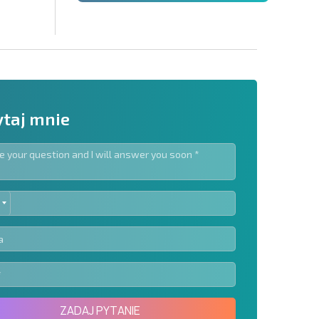
taj mnie
ED
slettera | Klikając przycisk, wyrażasz zgodę na
TES
oich danych.
Wyślij wiadomość
ZADAJ PYTANIE