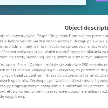
Object descript
oferta inwestycyjna! Zespół Bolgarskiy Dom z dumą prezent
sie Jadore Secret Garden na Słonecznym Brzegu pojawiła się
a na siódmym piętrze. To mieszkanie sprzedawane jest w sta
ść stworzenia wnętrza swoich marzeń bez przepłacania za cu
zami do strefy kuchennej, pełną łazienką oraz dużym balkonem
s Jadore Secret Garden znajduje się zaledwie 250 metrów o
ich mieszkańców. Znajduje się tu wszystko, co potrzebne do p
ny kącik Gelatto, centrum fitness do utrzymania formy, studio
owych spacerów. Do dyspozycji właścicieli jest również głów
azowy z ograniczonym dostępem dla mieszkań na parterze. Ro
adratowy, co jest w pełni uzasadnione poziomem usług i roz
dę wyjątkową.