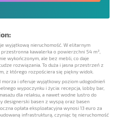
ion:
uje wyjątkową nieruchomość. W elitarnym
 przestronna kawalerka o powierzchni 54 m²,
nie wykończonym, ale bez mebli, co daje
dze rozwiązania. To duża i jasna przestrzeń z
, z którego rozpościera się piękny widok.
d morza i oferuje wyjątkowy poziom udogodnień
ełnego wypoczynku i życia: recepcja, lobby bar,
 masażu dla relaksu, a nawet wodne lustro do
ny designerski basen z wyspą oraz basen
czna opłata eksploatacyjna wynosi 13 euro za
budowaną infrastrukturą, czyniąc tę nieruchomość