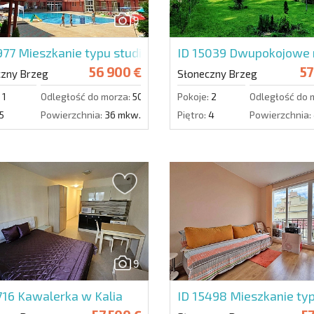
9
977
Mieszkanie typu studio w Rainbow 2
ID 15039
Dwupokojowe m
56 900 €
57
czny Brzeg
Słoneczny Brzeg
1
Odległość do morza:
500 m.
Pokoje:
2
Odległość do 
5
Powierzchnia:
36 mkw.
Piętro:
4
Powierzchnia:
9
716
Kawalerka w Kalia
ID 15498
Mieszkanie ty