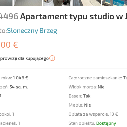
14496
Apartament typu studio w J
to:
Słoneczny Brzeg
500 €
prowizji dla kupującego
a mkw:
1 046 €
Całoroczne zamieszkanie:
T
zeń:
54 sq. m.
Widok morza:
Nie
7
Basen:
Tak
Meble:
Nie
pokoi:
1
Opłata za wsparcie:
13 €
łazienek:
1
Stan obiektu:
Dostępny