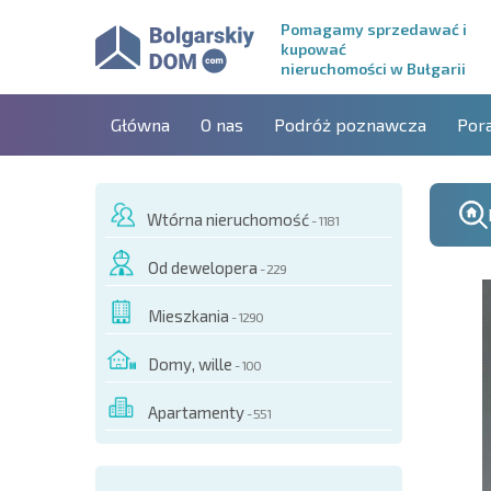
Pomagamy sprzedawać i
kupować
nieruchomości w Bułgarii
Główna
O nas
Podróż poznawcza
Por
Wtórna nieruchomość
- 1181
Od dewelopera
- 229
Mieszkania
- 1290
Domy, wille
- 100
Apartamenty
- 551
O TYM OBIEKCIE