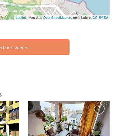
Leaflet
| Map data
OpenStreetMap.org
contributors,
CC-BY-SA
edzieć więcej
ST 6%
O TRANSAKCJACH
РАССРОЧКА В
ZDALNYCH
БОЛГАРИИ
s
slettera | Klikając przycisk, wyrażasz zgodę na
oich danych.