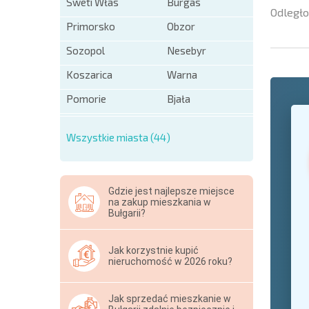
Sweti Włas
Burgas
Odległo
Primorsko
Obzor
Sozopol
Nesebyr
Koszarica
Warna
Pomorie
Bjała
+1
United
States
Wszystkie miasta (44)
+1
* Pola ob
Gdzie jest najlepsze miejsce
Hide
na zakup mieszkania w
Bułgarii?
Jak korzystnie kupić
nieruchomość w 2026 roku?
Jak sprzedać mieszkanie w