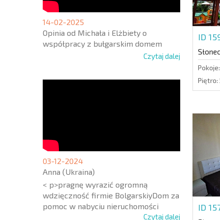
14-02-2025
Opinia od Michała i Elżbiety o
ID 15
współpracy z bułgarskim domem
Słone
Czytaj dalej
Pokoje:
Piętro:
03-12-2024
Anna (Ukraina)
< p>pragnę wyrazić ogromną
wdzięczność firmie BolgarskiyDom za
pomoc w nabyciu nieruchomości
ID 15
Czytaj dalej