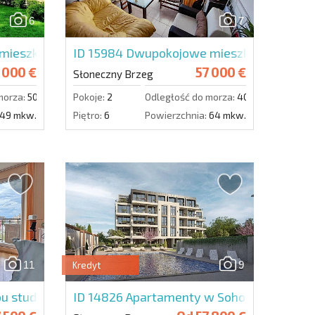
6
7
Wyślij wiadomość
ieszkanie w Diamant Palace
ID 15984
Dwupokojowe mieszkanie w Villa
 000 €
57 000 €
Słoneczny Brzeg
morza:
500 m.
Pokoje:
2
Odległość do morza:
400 m.
49 mkw.
Piętro:
6
Powierzchnia:
64 mkw.
11
9
Kredyt
pu studio w Messembria Palace
ID 14826
Apartamenty w Soho Twin House