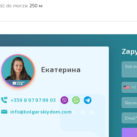
ść do morza:
250 м
Zapy
Екатерина
owiązkowe
+1
UNIT
Zapisz się do new
STA
wykorzystanie sw
+1
+359 8 97 97 99 03
info@bolgarskiydom.com