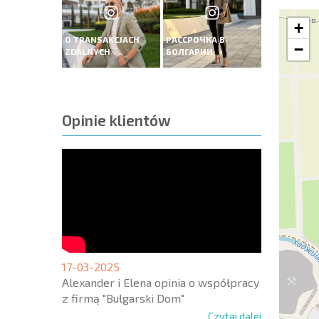
+
O TRANSAKCJACH
РАССРОЧКА В
−
ZDALNYCH
БОЛГАРИИ
Opinie klientów
17-03-2025
Alexander i Elena opinia o współpracy
z firmą "Bułgarski Dom"
Czytaj dalej