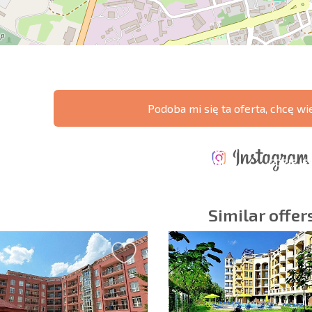
Podoba mi się ta oferta, chcę wi
ERZONA
KOSZTY PRZY
ROCZNE KOSZTY
A POŁĄCZEŃ
ZAKUPIE
UTRZYMANIA
GDZIE JE
CZYCH
NIERUCHOMOŚCI
NIERUCHOMOŚCI
ZYSK?
Similar offer
owiązkowe
Zapisz się do new
wykorzystanie sw